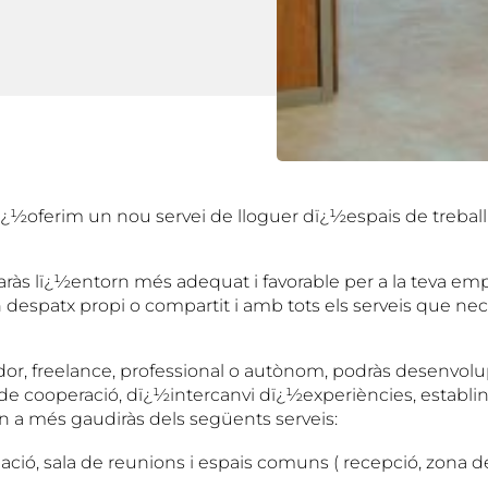
ï¿½oferim un nou servei de lloguer dï¿½espais de treball
baràs
lï¿½entorn més adequat i favorable per a la teva em
n despatx propi o compartit i amb tots els serveis que nec
or, freelance, professional o autònom,
podràs d
esenvolup
e cooperació, dï¿½intercanvi dï¿½experiències, establin
on a més gaudiràs dels següents serveis:
ació, sala de reunions i espais comuns (
recepció, zona d