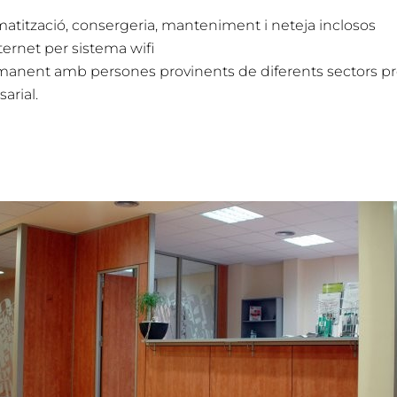
matització, consergeria, manteniment i neteja inclosos
ternet per sistema wifi
rmanent amb
persones provinents de diferents sectors pro
arial.