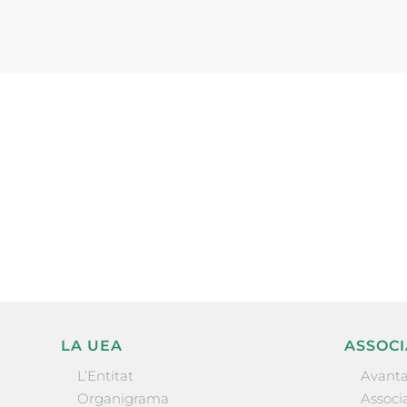
Subscriu-te a la UEA Magazi
electrònica periòdica amb i
l’actualitat empresarial de 
LA UEA
ASSOCI
L’Entitat
Avanta
Organigrama
Associa