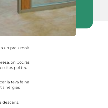
 a un preu molt
presa, on podràs
essites pel teu
ar la teva feina
t sinèrgies
e descans,