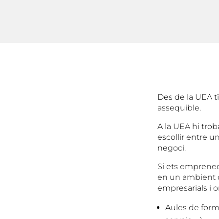
Des de la UEA t
assequible.
A la UEA hi tro
escollir entre u
negoci.
Si ets emprened
en un ambient d
empresarials i 
Aules de form