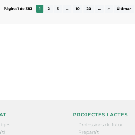
Pàgina 1 de 383
1
2
3
...
10
20
...
>
Última>
ne, publicació
nformació sobre
la comarca.
He llegit 
AT
PROJECTES I ACTES
tges
Professions de futur
’t!
Prepara’t