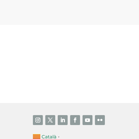
i accepto la poítica de privacitat
ENVIAR
Català
▼