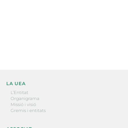
l’actualitat empresarial de la comarca.
He llegit i accepto la poítica de privacitat
ENVIAR
LA UEA
L’Entitat
Organigrama
Missió i visió
Gremis i entitats