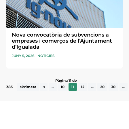
Nova convocatòria de subvencions a
empreses i comerços de l’Ajuntament
d’Igualada
JUNY 5, 2026
|
NOTÍCIES
Pàgina 11 de
383
<Primera
<
...
10
11
12
...
20
30
...
Subscriu-te a la UEA Magazine, publicació
electrònica periòdica amb informació sobre