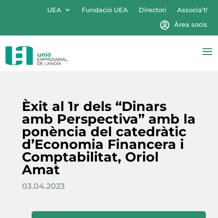
UEA
Fundació UEA
Directori
Associa’t!
Àrea socis
Èxit al 1r dels “Dinars
amb Perspectiva” amb la
ponència del catedràtic
d’Economia Financera i
Comptabilitat, Oriol
Amat
03.04.2023