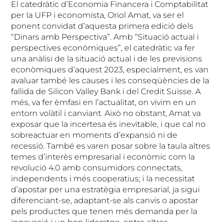
El catedràtic d’Economia Financera i Comptabilitat
per la UFP i economista, Oriol Amat, va ser el
ponent convidat d’aquesta primera edició dels
“Dinars amb Perspectiva”. Amb “Situació actual i
perspectives econòmiques”, el catedràtic va fer
una anàlisi de la situació actual i de les previsions
econòmiques d’aquest 2023, especialment, es van
avaluar també les causes i les conseqüències de la
fallida de Silicon Valley Bank i del Credit Suisse. A
més, va fer èmfasi en l’actualitat, on vivim en un
entorn volàtil i canviant. Això no obstant, Amat va
exposar que la incertesa és inevitable, i que cal no
sobreactuar en moments d’expansió ni de
recessió. També es varen posar sobre la taula altres
temes d’interès empresarial i econòmic com la
revolució 4.0 amb consumidors connectats,
independents i més cooperatius; i la necessitat
d’apostar per una estratègia empresarial, ja sigui
diferenciant-se, adaptant-se als canvis o apostar
pels productes que tenen més demanda per la