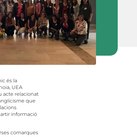
ic és la
Anoia, UEA
u acte relacionat
 anglicisme que
elacions
artir informació
verses comarques