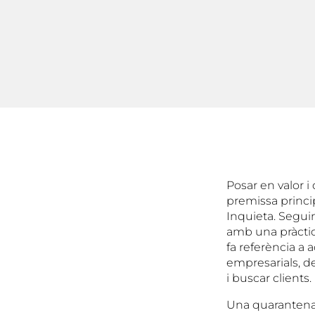
Posar en valor i
premissa princip
Inquieta. Seguin
amb una pràctic
fa referència a 
empresarials, d
i buscar clients.
Una quarantena 