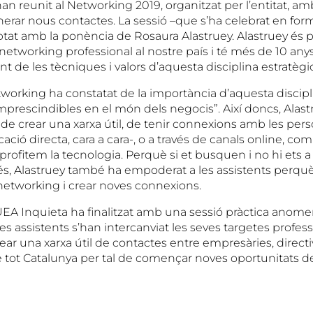
an reunit al Networking 2019, organitzat per l’entitat, amb
nerar nous contactes. La sessió –que s’ha celebrat en for
ptat amb la ponència de Rosaura Alastruey. Alastruey és p
networking professional al nostre país i té més de 10 any
 de les tècniques i valors d’aquesta disciplina estratègi
tworking ha constatat de la importància d’aquesta discipl
mprescindibles en el món dels negocis”. Així doncs, Alas
 de crear una xarxa útil, de tenir connexions amb les pers
ació directa, cara a cara-, o a través de canals online, com
 “aprofitem la tecnologia. Perquè si et busquen i no hi ets 
és, Alastruey també ha empoderat a les assistents perquè 
 networking i crear noves connexions.
EA Inquieta ha finalitzat amb una sessió pràctica ano
s assistents s’han intercanviat les seves targetes professi
crear una xarxa útil de contactes entre empresàries, directi
e tot Catalunya per tal de començar noves oportunitats d