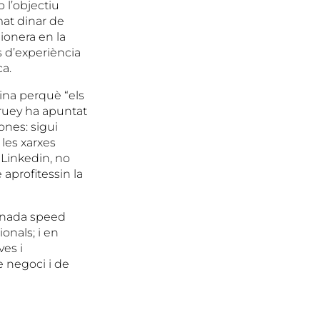
 l’objectiu
mat dinar de
ionera en la
s d’experiència
ca.
ina perquè “els
truey ha apuntat
ones: sigui
 les xarxes
a Linkedin, no
aprofitessin la
menada speed
onals; i en
ves i
e negoci i de