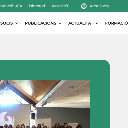
ndació UEA
Directori
Associa’t!
Àrea socis
SOCIS
PUBLICACIONS
ACTUALITAT
FORMACIÓ