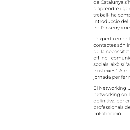
de Catalunya s’h
d’aprendre i ge
treball- ha com
introducció del 
en l’ensenyament
L’experta en ne
contactes són i
de la necessitat
offline –comunic
socials, això sí
existeixes”. A m
jornada per fer
El Networking U
networking on le
definitiva, per 
professionals d
col·laboració.