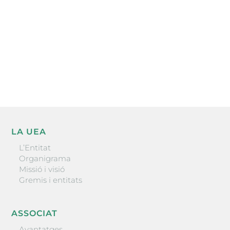
He llegit i accepto la poítica de privacitat
ENVIAR
LA UEA
L’Entitat
Organigrama
Missió i visió
Gremis i entitats
ASSOCIAT
Avantatges