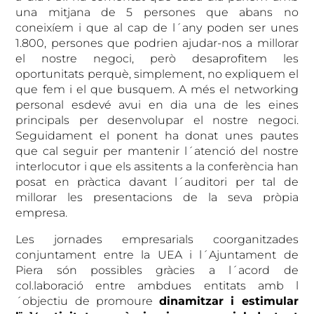
una mitjana de 5 persones que abans no
coneixíem i que al cap de l´any poden ser unes
1.800,
persones que podrien ajudar-nos a millorar
el nostre negoci, però desaprofitem les
oportunitats perquè, simplement, no expliquem el
que fem i el que busquem. A més el networking
personal esdevé avui en dia una de les eines
principals per desenvolupar el nostre negoci.
Seguidament el ponent ha donat unes pautes
que cal seguir per mantenir l´atenció del nostre
interlocutor i que els assitents a la conferència han
posat en pràctica davant l´auditori per tal de
millorar les presentacions de la seva pròpia
empresa.
Les jornades empresarials coorganitzades
conjuntament entre la UEA i l´Ajuntament de
Piera són possibles gràcies a l´acord de
col.laboració entre ambdues entitats amb l
´objectiu de promoure
dinamitzar i estimular