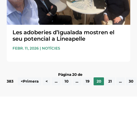
Les adoberies d’Igualada mostren el
seu potencial a Lineapelle
FEBR. 11, 2026
|
NOTÍCIES
Pàgina 20 de
383
<Primera
<
...
10
...
19
20
21
...
30
Subscriu-te a la UEA Magazine, publicació
electrònica periòdica amb informació sobre
l’actualitat empresarial de la comarca.