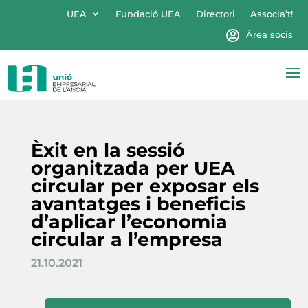
UEA
Fundació UEA
Directori
Associa’t!
Àrea socis
Èxit en la sessió
organitzada per UEA
circular per exposar els
avantatges i beneficis
d’aplicar l’economia
circular a l’empresa
21.10.2021