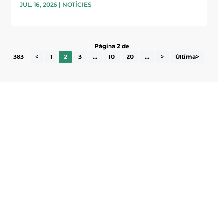
JUL. 16, 2026
|
NOTÍCIES
Pàgina 2 de
383
<
1
2
3
...
10
20
...
>
Última>
Subscriu-te a la UEA Magazine, publicació
electrònica periòdica amb informació sobre
l’actualitat empresarial de la comarca.
He llegit i accepto la poítica de privacitat
ENVIAR