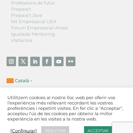
Professions de futur
Prepara’t
Prepara’t Jove
Nit Empresarial UEA
Forum Empresarial Anoia
Igualada Mentoring
Visitanoia
Català
▼
Unió Empresarial de l’Anoia (UEA)
Utilitzem cookies al nostre lloc web per oferir-vos
Ctra. de Manresa, 131, 08700 – Igualada
(Barcelona)
l’experiència més rellevant recordant les vostres
Tel 93 805 22 92
preferències i repetint visites. En fer clic a "Acceptar",
accepteu l'ús de les cookies per obtenir la millor
experiència en les visites a la nostra web.
Contactar
·
Avís legal
·
Política de privacitat
·
Política
de cookies
[Configurar]
[Configurar]
REBUTJAR
ACCEPTAR