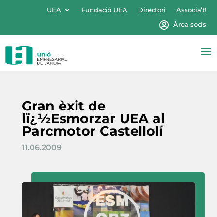
UEA
Fundació UEA
Directori
Associa’t!
Àrea socis
Gran èxit de
lï¿½Esmorzar UEA al
Parcmotor Castellolí
11.06.2009