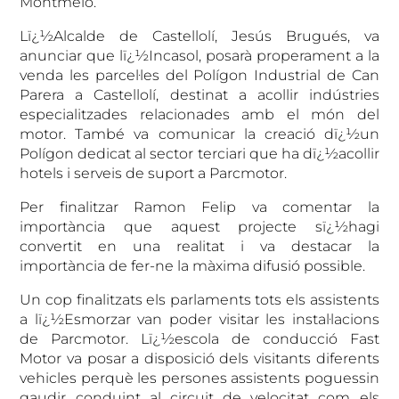
Montmeló.
Lï¿½Alcalde de Castellolí, Jesús Brugués, va
anunciar que lï¿½Incasol, posarà properament a la
venda les parcel·les del Polígon Industrial de Can
Parera a Castellolí, destinat a acollir indústries
especialitzades relacionades amb el món del
motor. També va comunicar la creació dï¿½un
Polígon dedicat al sector terciari que ha dï¿½acollir
hotels i serveis de suport a Parcmotor.
Per finalitzar Ramon Felip va comentar la
importància que aquest projecte sï¿½hagi
convertit en una realitat i va destacar la
importància de fer-ne la màxima difusió possible.
Un cop finalitzats els parlaments tots els assistents
a lï¿½Esmorzar van poder visitar les instal·lacions
de Parcmotor. Lï¿½escola de conducció Fast
Motor va posar a disposició dels visitants diferents
vehicles perquè les persones assistents poguessin
gaudir conduint al circuit de velocitat com els