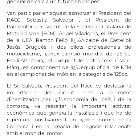
generar de cara a un futur ben proper.
Van participar en aquest esmorzar el President del
RACC,
Sebastià Salvador
, el President de
Parcmotor i president de la Federació Catalana de
Motociclisme (FCM), Àngel Viladoms, el
President
de la UEA, Ramon Felip, lï¿½Alcalde de Castellolí
Jesús Brugués
i dos pilots professionals de
motociclisme, lï¿½ex campió mundial de 125 cc,
Emili Alzamora, i el jove pilot de motos cerverí Marc
Màrquez,
component de lï¿½equip oficial de KTM
en el campionat del món en la categoria de 125cc.
El Sr. Salvadó, President del Racc, va destacar la
importància del circuit com a element
dinamitzador per lï¿½economia del país i de la
comarca, va ressaltar la important activitat
econòmica que genera la instal·lació i que ha de
repercutir positivament en lï¿½economia de la
Comarca i en la creació de negocis relacionats
amb el món del motor.