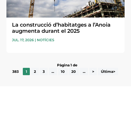
La construcció d’habitatges a l’Anoia
augmenta durant el 2025
JUL. 17, 2026
|
NOTÍCIES
Pàgina 1 de
383
1
2
3
...
10
20
...
>
Última>
Subscriu-te a la UEA Magazine, publicació
electrònica periòdica amb informació sobre
l’actualitat empresarial de la comarca.