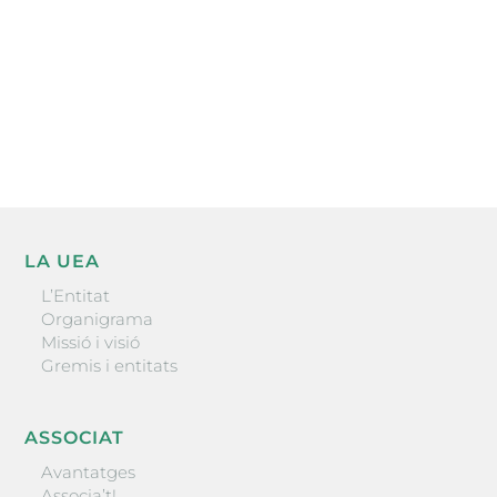
He llegit i accepto la poítica de privacitat
ENVIAR
LA UEA
L’Entitat
Organigrama
Missió i visió
Gremis i entitats
ASSOCIAT
Avantatges
Associa’t!