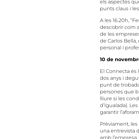
els aspectes que
punts claus i le
A les 16.20h, “F
descobrir com a
de les empreses,
de Carlos Bella
personal i profe
10 de novembre
El Connecta és l
dos anys i degut
punt de trobada
persones que bus
lliure si les co
d’Igualada). Les
garantir l’aforam
Prèviament, les 
una entrevista d
amb l’empresa. E