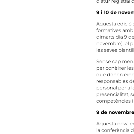
d’atur registral 
9 i 10 de novem
Aquesta edició s
formatives amb c
dimarts dia 9 de
novembre), el p
les seves planti
Sense cap mena 
per conèixer le
que donen eines,
responsables d
personal per a l
presencialitat, 
competències i 
9 de novembre: 
Aquesta nova ed
la conferència 