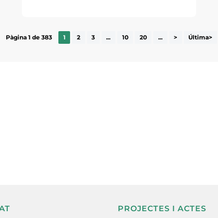
Pàgina 1 de 383
1
2
3
...
10
20
...
>
Última>
ne, publicació
nformació sobre
la comarca.
He llegit 
AT
PROJECTES I ACTES