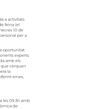
 a activitats
e feina (el
imecres 10 de
personal per a
a oportunitat
ponents experts
ada amb els
a que cerquen
era la
ferint eines,
a les 09.3h amb
nòmica de