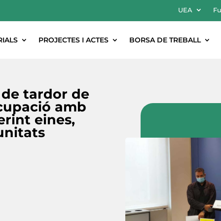
UEA
Fu
RIALS
PROJECTES I ACTES
BORSA DE TREBALL
ó de tardor de
Ocupació amb
erint eines,
unitats