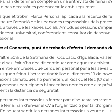
 s’han de tenir en compte en una entrevista de feina i s’
s eines necessàries per encarar-la amb seguretat.
es que et trobin. Marca Personal aplicada a la recerca de fe
traure l’atenció de les persones responsables dels proce
 a través de les xarxes socials. Ambdues sessions s’impar
, docent universitari, conferenciant, consultor de desen
ssional.
: el Connecta, punt de trobada d’oferta i demanda d
’altre 50% de la Setmana de l’Ocupació d’Igualada. Va ser
 al seu èxit, s’ha decidit continuar amb aquesta activitat. 
 entre empreses que cerquen personal per a les seves pla
quen feina. L’activitat tindrà lloc el dimecres 19 de nove
ndicions climàtiques ho permeten, al Kiosk del Rec (C/ del 
 persones participants hi accediran només amb cita prèvia
ent i la distància de seguretat.
persones interessades a formar part d’aquesta activitat 
e feina, han d’enviar el CV a l’organització per tal d’organi
n aquest sentit, les persones interessades a veure el lli