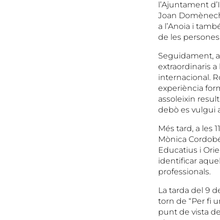
l’Ajuntament d’I
Joan Domènech. 
a l’Anoia i tamb
de les persones
Seguidament, a l
extraordinaris a
internacional. R
experiència for
assoleixin result
debò es vulgui 
Més tard, a les 1
Mònica Cordobés
Educatius i Orie
identificar aque
professionals.
La tarda del 9 d
torn de “Per fi u
punt de vista de