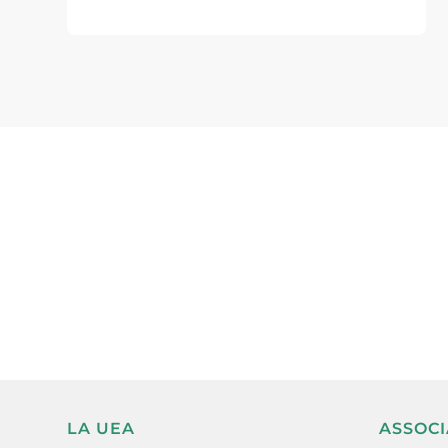
Subscriu-te a la UEA Magazi
electrònica periòdica amb i
l’actualitat empresarial de 
LA UEA
ASSOCI