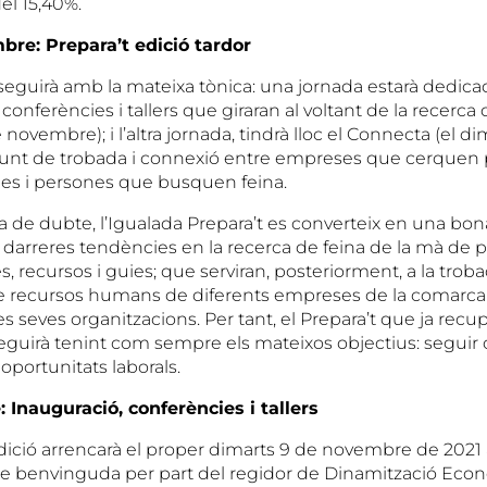
del 15,40%.
bre: Prepara’t edició tardor
eguirà amb la mateixa tònica: una jornada estarà dedicada
onferències i tallers que giraran al voltant de la recerca d
 novembre); i l’altra jornada, tindrà lloc el Connecta (el d
unt de trobada i connexió entre empreses que cerquen 
lles i persones que busquen feina.
de dubte, l’Igualada Prepara’t es converteix en una bon
s darreres tendències en la recerca de feina de la mà de 
 recursos i guies; que serviran, posteriorment, a la trob
e recursos humans de diferents empreses de la comarc
es seves organitzacions. Per tant, el Prepara’t que ja recup
seguirà tenint com sempre els mateixos objectius: seguir o
oportunitats laborals.
Inauguració, conferències i tallers
ició arrencarà el proper dimarts 9 de novembre de 2021 
de benvinguda per part del regidor de Dinamització Eco