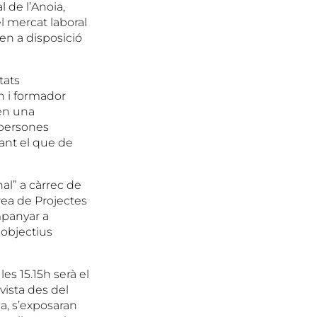
l de l’Anoia,
l mercat laboral
en a disposició
tats
ch i formador
 en una
 persones
zant el que de
nal” a càrrec de
rea de Projectes
mpanyar a
 objectius
es 15.15h serà el
evista des del
a, s’exposaran