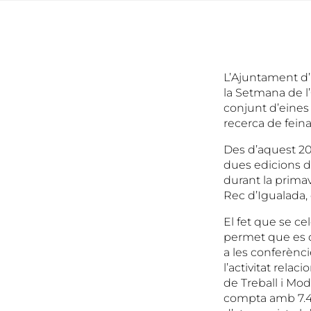
L’Ajuntament d’
la Setmana de l
conjunt d’eines 
recerca de fein
Des d’aquest 202
dues edicions du
durant la primav
Rec d’Igualada,
El fet que se ce
permet que es du
a les conferènci
l’activitat rel
de Treball i Mod
compta amb 7.41