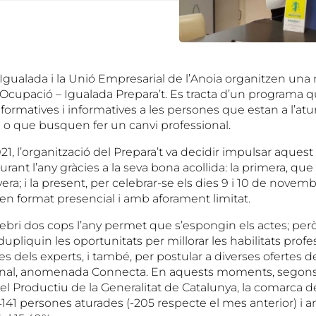
Igualada i la Unió Empresarial de l’Anoia organitzen una 
’Ocupació – Igualada Prepara’t. Es tracta d’un programa q
formatives i informatives a les persones que estan a l’atu
a o que busquen fer un canvi professional.
1, l’organització del Prepara’t va decidir impulsar aque
rant l’any gràcies a la seva bona acollida: la primera, que
era; i la present, per celebrar-se els dies 9 i 10 de novemb
 en format presencial i amb aforament limitat.
lebri dos cops l’any permet que s’espongin els actes; però
pliquin les oportunitats per millorar les habilitats profe
es dels experts, i també, per postular a diverses ofertes d
acional, anomenada Connecta. En aquests moments, segons 
el Productiu de la Generalitat de Catalunya, la comarca de
41 persones aturades (-205 respecte el mes anterior) i 