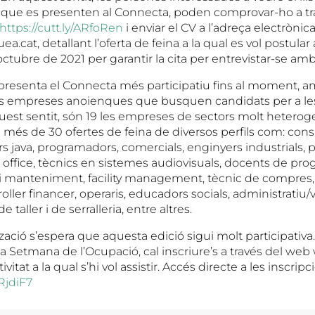
a que es presenten al Connecta, poden comprovar-ho a tr
https://cutt.ly/ARfoRen
i enviar el CV a l’adreça electrònic
cat, detallant l’oferta de feina a la qual es vol postular
ctubre de 2021 per garantir la cita per entrevistar-se am
presenta el Connecta més participatiu fins al moment, 
es empreses anoienques que busquen candidats per a le
quest sentit, són 19 les empreses de sectors molt heterog
més de 30 ofertes de feina de diversos perfils com: consu
 java, programadors, comercials, enginyers industrials, 
 office, tècnics en sistemes audiovisuals, docents de pro
 i manteniment, facility management, tècnic de compres
oller financer, operaris, educadors socials, administratiu/v
 taller i de serralleria, entre altres.
zació s’espera que aquesta edició sigui molt participativa.
10a Setmana de l’Ocupació, cal inscriure’s a través del web
ivitat a la qual s’hi vol assistir. Accés directe a les inscripc
mRjdiF7