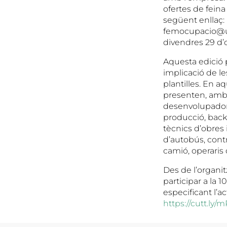
ofertes de fein
següent enllaç:
femocupacio@uea.
divendres 29 d’o
Aquesta edició 
implicació de l
plantilles. En a
presenten, amb 
desenvolupadors
producció, back
tècnics d’obres
d’autobús, contr
camió, operaris de
Des de l’organit
participar a la 
especificant l’act
https://cutt.ly/