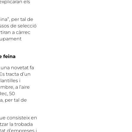
explicaran els
ina”, per tal de
ssos de selecció
tiran a càrrec
volupament
e feina
 una novetat fa
Es tracta d’un
ntilles i
mbre, a l’aire
Rec, 50
, per tal de
que consisteix en
tzar la trobada
stat d’empreses i