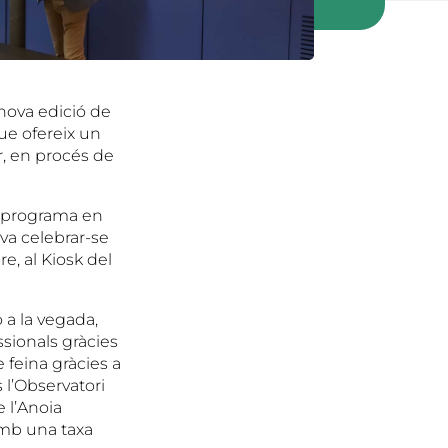
nova edició de
ue ofereix un
r, en procés de
st programa en
 va celebrar-se
re, al Kiosk del
 a la vegada,
ssionals gràcies
e feina gràcies a
l’Observatori
 l’Anoia
amb una taxa