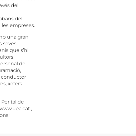
avés del
a
 abans del
b les empreses.
amb una gran
s seves
enis que s’hi
ltors,
personal de
gramació,
, conductor
es, xofers
 Per tal de
 www.uea.cat ,
ions: