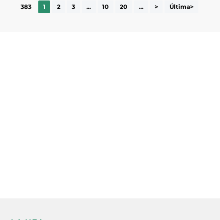
383
1
2
3
...
10
20
...
>
Última>
Subscriu-te a la UEA Magazine, publicació
electrònica periòdica amb informació sobre
l’actualitat empresarial de la comarca.
He llegit i accepto la poítica de privacitat
ENVIAR