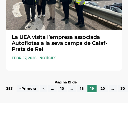
La UEA visita l’empresa associada
Autoflotas a la seva campa de Calaf-
Prats de Rei
FEBR. 17, 2026
|
NOTÍCIES
Pàgina 19 de
383
<Primera
<
...
10
...
18
19
20
...
30
Subscriu-te a la UEA Magazine, publicació