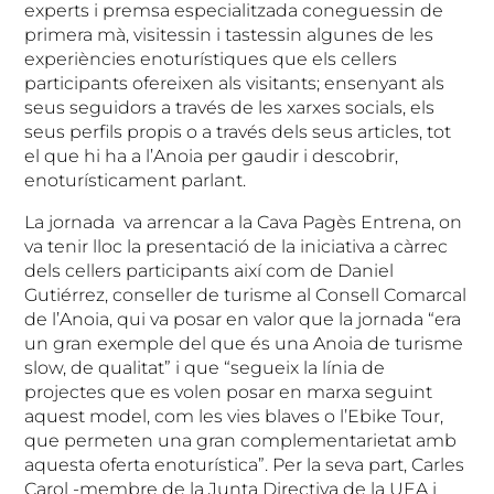
experts i premsa especialitzada coneguessin de
primera mà, visitessin i tastessin algunes de les
experiències enoturístiques que els cellers
participants ofereixen als visitants; ensenyant als
seus seguidors a través de les xarxes socials, els
seus perfils propis o a través dels seus articles, tot
el que hi ha a l’Anoia per gaudir i descobrir,
enoturísticament parlant.
La jornada va arrencar a la Cava Pagès Entrena, on
va tenir lloc la presentació de la iniciativa a càrrec
dels cellers participants així com de Daniel
Gutiérrez, conseller de turisme al Consell Comarcal
de l’Anoia, qui va posar en valor que la jornada “era
un gran exemple del que és una Anoia de turisme
slow, de qualitat” i que “segueix la línia de
projectes que es volen posar en marxa seguint
aquest model, com les vies blaves o l’Ebike Tour,
que permeten una gran complementarietat amb
aquesta oferta enoturística”. Per la seva part, Carles
Carol -membre de la Junta Directiva de la UEA i