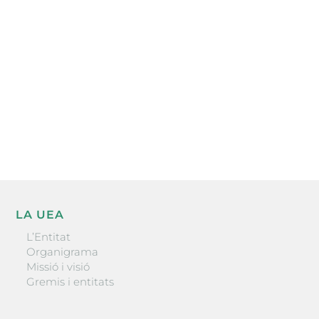
electrònica periòdica amb informació sobre
l’actualitat empresarial de la comarca.
He llegit i accepto la poítica de privacitat
ENVIAR
LA UEA
L’Entitat
Organigrama
Missió i visió
Gremis i entitats