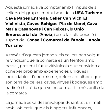
Aquesta jornada va comptar amb l’impuls dels
cellers del grup d’enoturisme de la
UEA Turisme
–
Cava Pagès Entrena
,
Celler Can Vich
,
El
Violinista
,
Caves Bohigas
,
Pla de Morei
,
Cava
Maria Casanovas
i
Can Feixes
-, la
Unió
Empresarial de l’Anoia
; i amb la col·laboració i
suport del
Consell Comarcal de l’Anoia
–
Anoia
Turisme
.
A través d’aquesta jornada, els cellers han volgut
reivindicar que la comarca és un territori amb
passat, present i futur vitivinícola que conviden a
conèixer prop amb experiències úniques i
inoblidables d’enoturisme; defensant alhora, que
són terra de cellers, caves, vinyes i bodegues amb
tradició i història que volen compartir més enllà de
la comarca.
La jornada es va desenvolupar durant tot un matí
amb l’objectiu que els bloggers, influencers,