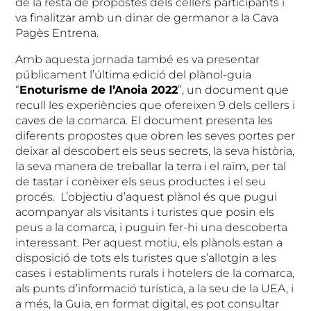
de la resta de propostes dels cellers participants i
va finalitzar amb un dinar de germanor a la Cava
Pagès Entrena.
Amb aquesta jornada també es va presentar
públicament l’última edició del plànol-guia
“
Enoturisme de l’Anoia 2022
”, un document que
recull les experiències que ofereixen 9 dels cellers i
caves de la comarca. El document presenta les
diferents propostes que obren les seves portes per
deixar al descobert els seus secrets, la seva història,
la seva manera de treballar la terra i el raïm, per tal
de tastar i conèixer els seus productes i el seu
procés. L’objectiu d’aquest plànol és que pugui
acompanyar als visitants i turistes que posin els
peus a la comarca, i puguin fer-hi una descoberta
interessant. Per aquest motiu, els plànols estan a
disposició de tots els turistes que s’allotgin a les
cases i establiments rurals i hotelers de la comarca,
als punts d’informació turística, a la seu de la UEA, i
a més, la Guia, en format digital, es pot consultar