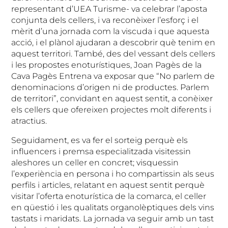
representant d’UEA Turisme- va celebrar l’aposta
conjunta dels cellers, i va reconèixer l’esforç i el
mèrit d’una jornada com la viscuda i que aquesta
acció, i el plànol ajudaran a descobrir què tenim en
aquest territori. També, des del vessant dels cellers
i les propostes enoturístiques, Joan Pagès de la
Cava Pagès Entrena va exposar que “No parlem de
denominacions d’origen ni de productes. Parlem
de territori”, convidant en aquest sentit, a conèixer
els cellers que ofereixen projectes molt diferents i
atractius.
Seguidament, es va fer el sorteig perquè els
influencers i premsa especialitzada visitessin
aleshores un celler en concret; visquessin
l’experiència en persona i ho compartissin als seus
perfils i articles, relatant en aquest sentit perquè
visitar l’oferta enoturística de la comarca, el celler
en qüestió i les qualitats organolèptiques dels vins
tastats i maridats. La jornada va seguir amb un tast