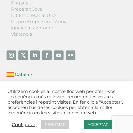
Prepara’t
Prepara’t Jove
Nit Empresarial UEA
Forum Empresarial Anoia
Igualada Mentoring
Visitanoia
Català
▼
Unió Empresarial de l’Anoia (UEA)
Utilitzem cookies al nostre lloc web per oferir-vos
Ctra. de Manresa, 131, 08700 – Igualada
(Barcelona)
l’experiència més rellevant recordant les vostres
Tel 93 805 22 92
preferències i repetint visites. En fer clic a "Acceptar",
accepteu l'ús de les cookies per obtenir la millor
experiència en les visites a la nostra web.
Contactar
·
Avís legal
·
Política de privacitat
·
Política
de cookies
[Configurar]
[Configurar]
REBUTJAR
ACCEPTAR
Fet a Igualada per Aladetres