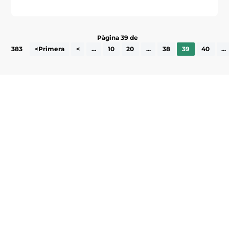
Pàgina 39 de
383
<Primera
<
...
10
20
...
38
39
40
...
Subscriu-te a la UEA Magazine, publicació
electrònica periòdica amb informació sobre
l’actualitat empresarial de la comarca.
He llegit i accepto la poítica de privacitat
ENVIAR