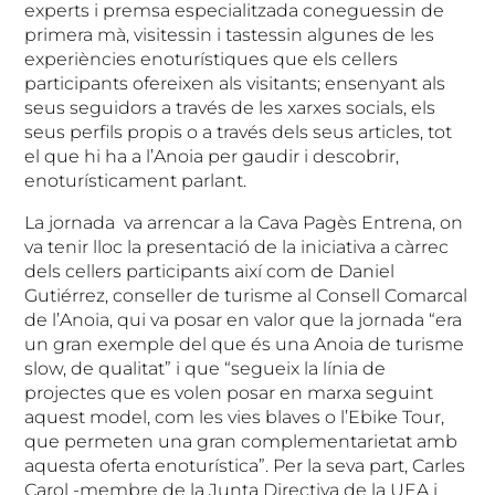
experts i premsa especialitzada coneguessin de
primera mà, visitessin i tastessin algunes de les
experiències enoturístiques que els cellers
participants ofereixen als visitants; ensenyant als
seus seguidors a través de les xarxes socials, els
seus perfils propis o a través dels seus articles, tot
el que hi ha a l’Anoia per gaudir i descobrir,
enoturísticament parlant.
La jornada va arrencar a la Cava Pagès Entrena, on
va tenir lloc la presentació de la iniciativa a càrrec
dels cellers participants així com de Daniel
Gutiérrez, conseller de turisme al Consell Comarcal
de l’Anoia, qui va posar en valor que la jornada “era
un gran exemple del que és una Anoia de turisme
slow, de qualitat” i que “segueix la línia de
projectes que es volen posar en marxa seguint
aquest model, com les vies blaves o l’Ebike Tour,
que permeten una gran complementarietat amb
aquesta oferta enoturística”. Per la seva part, Carles
Carol -membre de la Junta Directiva de la UEA i