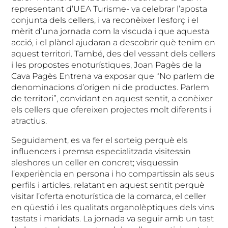
representant d’UEA Turisme- va celebrar l’aposta
conjunta dels cellers, i va reconèixer l’esforç i el
mèrit d’una jornada com la viscuda i que aquesta
acció, i el plànol ajudaran a descobrir què tenim en
aquest territori. També, des del vessant dels cellers
i les propostes enoturístiques, Joan Pagès de la
Cava Pagès Entrena va exposar que “No parlem de
denominacions d’origen ni de productes. Parlem
de territori”, convidant en aquest sentit, a conèixer
els cellers que ofereixen projectes molt diferents i
atractius.
Seguidament, es va fer el sorteig perquè els
influencers i premsa especialitzada visitessin
aleshores un celler en concret; visquessin
l’experiència en persona i ho compartissin als seus
perfils i articles, relatant en aquest sentit perquè
visitar l’oferta enoturística de la comarca, el celler
en qüestió i les qualitats organolèptiques dels vins
tastats i maridats. La jornada va seguir amb un tast