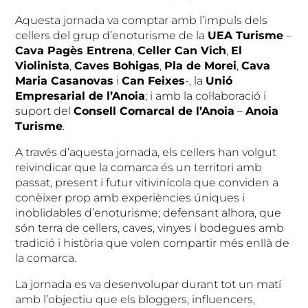
Aquesta jornada va comptar amb l’impuls dels
cellers del grup d’enoturisme de la
UEA Turisme
–
Cava Pagès Entrena
,
Celler Can Vich
,
El
Violinista
,
Caves Bohigas
,
Pla de Morei
,
Cava
Maria Casanovas
i
Can Feixes
-, la
Unió
Empresarial de l’Anoia
; i amb la col·laboració i
suport del
Consell Comarcal de l’Anoia
–
Anoia
Turisme
.
A través d’aquesta jornada, els cellers han volgut
reivindicar que la comarca és un territori amb
passat, present i futur vitivinícola que conviden a
conèixer prop amb experiències úniques i
inoblidables d’enoturisme; defensant alhora, que
són terra de cellers, caves, vinyes i bodegues amb
tradició i història que volen compartir més enllà de
la comarca.
La jornada es va desenvolupar durant tot un matí
amb l’objectiu que els bloggers, influencers,