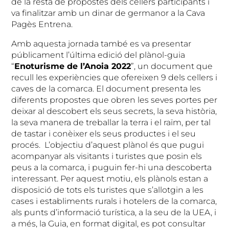
de la resta de propostes dels cellers participants i
va finalitzar amb un dinar de germanor a la Cava
Pagès Entrena.
Amb aquesta jornada també es va presentar
públicament l’última edició del plànol-guia
“
Enoturisme de l’Anoia 2022
”, un document que
recull les experiències que ofereixen 9 dels cellers i
caves de la comarca. El document presenta les
diferents propostes que obren les seves portes per
deixar al descobert els seus secrets, la seva història,
la seva manera de treballar la terra i el raïm, per tal
de tastar i conèixer els seus productes i el seu
procés. L’objectiu d’aquest plànol és que pugui
acompanyar als visitants i turistes que posin els
peus a la comarca, i puguin fer-hi una descoberta
interessant. Per aquest motiu, els plànols estan a
disposició de tots els turistes que s’allotgin a les
cases i establiments rurals i hotelers de la comarca,
als punts d’informació turística, a la seu de la UEA, i
a més, la Guia, en format digital, es pot consultar