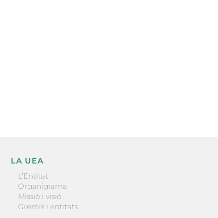
Subscriu-te a la UEA Magazine, publicació
electrònica periòdica amb informació sobre
l’actualitat empresarial de la comarca.
He llegit i accepto la poítica de privacitat
ENVIAR
LA UEA
L’Entitat
Organigrama
Missió i visió
Gremis i entitats