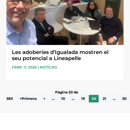
Les adoberies d’Igualada mostren el
seu potencial a Lineapelle
FEBR. 11, 2026
|
NOTÍCIES
Pàgina 20 de
383
<Primera
<
...
10
...
19
20
21
...
30