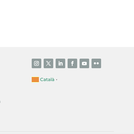
i accepto la poítica de privacitat
ENVIAR
Català
▼
a