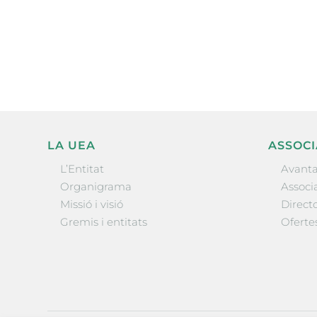
electrònica periòdica amb i
l’actualitat empresarial de 
LA UEA
ASSOCI
L’Entitat
Avanta
Organigrama
Associa
Missió i visió
Directo
Gremis i entitats
Oferte