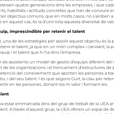
existeixen quatre generacions dins les empreses, i que ca
s, habilitats i actituds concretes que han de conviure 
r per objectius comuns, que en molts casos, no s’arriben a
 en aquest cas, és la d’unir tota aquesta diversitat de valo
quip, imprescindible per retenir el talent
, una de les estratègies per assolir aquest objectiu és la 
enir el talent, ja que en un món complex i canviant, la p
equip i el talent que hi ha dins l’empresa.
 als assistents un model de gestió d’equips diferent del 
de les organitzacions i el trencament d’estructures de 
la retenció del coneixement que aporten les persones a tr
atiu, i del seu talent. I és que segons Gurt, la clau per reten
ertir en les persones, donant-los-hi valor i formant-les.
ient
va estar emmarcada dins del grup de treball de la UEA 
t. A través d’aquest grup, la UEA ofereix un espai de deb