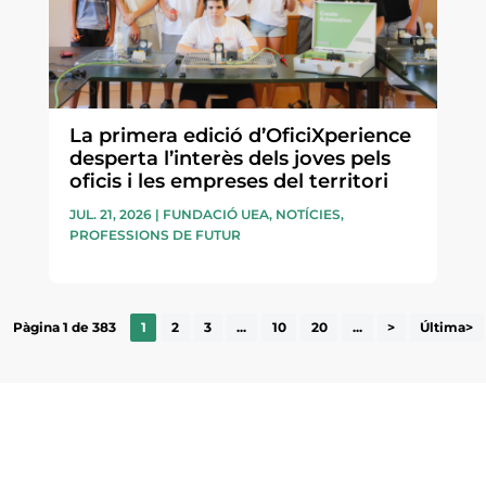
La primera edició d’OficiXperience
desperta l’interès dels joves pels
oficis i les empreses del territori
JUL. 21, 2026
|
FUNDACIÓ UEA
,
NOTÍCIES
,
PROFESSIONS DE FUTUR
Pàgina 1 de 383
1
2
3
...
10
20
...
>
Última>
ne, publicació