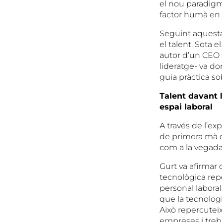
el nou paradigma
factor humà en 
Seguint aquesta 
el talent. Sota 
autor d’un CEO s
lideratge- va d
guia pràctica so
Talent davant l
espai laboral
A través de l’e
de primera mà co
com a la vegada
Gurt va afirmar 
tecnològica repe
personal laboral
que la tecnologi
Això repercuteix
empreses i treb