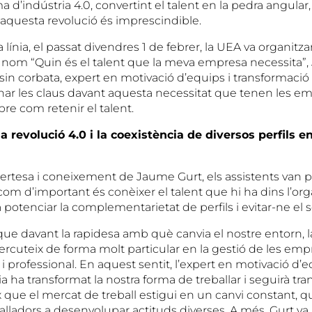
 d’indústria 4.0, convertint el talent en la pedra angular,
aquesta revolució és imprescindible.
línia, el passat divendres 1 de febrer, la UEA va organitza
el nom “Quin és el talent que la meva empresa necessita”
in corbata, expert en motivació d’equips i transformació c
onar les claus davant aquesta necessitat que tenen les e
bre com retenir el talent.
a revolució 4.0 i la coexistència de diversos perfils 
xpertesa i coneixement de Jaume Gurt, els assistents van 
m d’important és conèixer el talent que hi ha dins l’organ
 potenciar la complementarietat de perfils i evitar-ne el
que davant la rapidesa amb què canvia el nostre entorn, l
rcuteix de forma molt particular en la gestió de les empr
 i professional. En aquest sentit, l’expert en motivació d
a ha transformat la nostra forma de treballar i seguirà tra
 que el mercat de treball estigui en un canvi constant, q
alladors a desenvolupar actituds diverses. A més, Gurt va