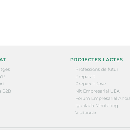
nformació sobre
la comarca.
He llegit 
AT
PROJECTES I ACTES
tges
Professions de futur
’t!
Prepara’t
ri
Prepara’t Jove
s B2B
Nit Empresarial UEA
Forum Empresarial Anoi
Igualada Mentoring
Visitanoia