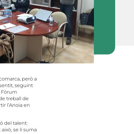
 comarca, però a
sentit, seguint
el Fòrum
 de treball de
ir l’Anoia en
 del talent:
 això, se li suma