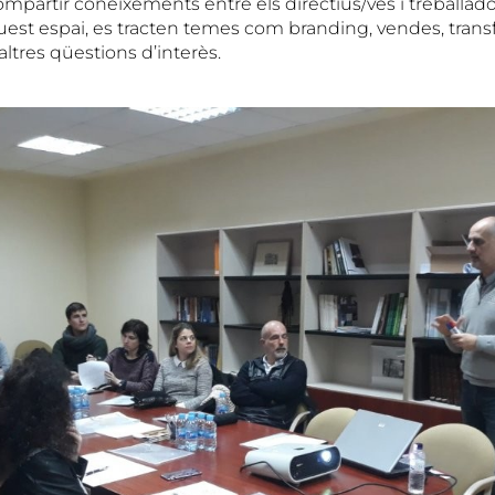
 compartir coneixements entre els directius/ves i treballado
est espai, es tracten temes com branding, vendes, transf
altres qüestions d’interès.