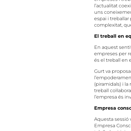
l’actualitat co
uns coneixement
espai i treballa
complexitat, que
El treball en e
En aquest sentit
empreses per ret
és el treball en 
Gurt va proposar
l’empoderament 
(piramidals) i 
treball col·labor
l’empresa és inv
Empresa consc
Aquesta sessió 
Empresa Conscien