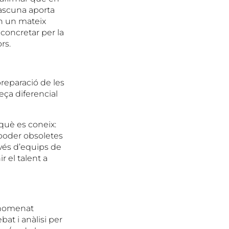
dascuna aporta
en un mateix
 concretar per la
rs.
preparació de les
eça diferencial
què es coneix:
poder obsoletes
avés d’equips de
ir el talent a
anomenat
at i anàlisi per