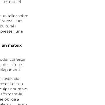
 atès que el
r un taller sobre
, Jaume Gurt -
ultural i
mpreses i una
en un mateix
poder conèixer
ització, així
 solapament.
a revolució
eses i el seu
’equips apuntava
nsformant-la.
ue obliga a
 afirmar que en