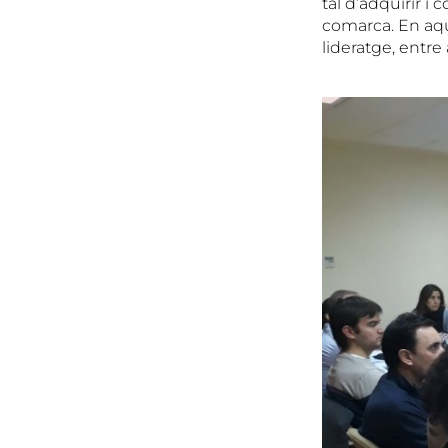
tal d’adquirir i
comarca. En aqu
lideratge, entre 