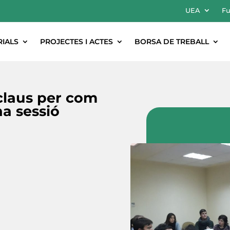
UEA
Fu
RIALS
PROJECTES I ACTES
BORSA DE TREBALL
claus per com
na sessió