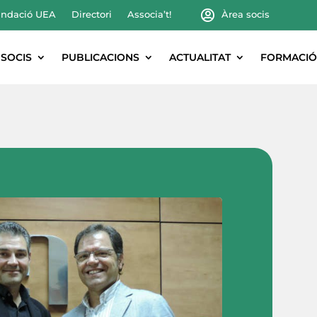
ndació UEA
Directori
Associa’t!
Àrea socis
SOCIS
PUBLICACIONS
ACTUALITAT
FORMACIÓ