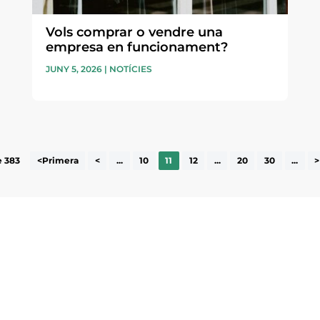
Vols comprar o vendre una
empresa en funcionament?
JUNY 5, 2026
|
NOTÍCIES
e 383
<Primera
<
...
10
11
12
...
20
30
...
>
ne, publicació
nformació sobre
la comarca.
He llegit 