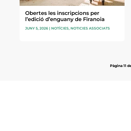
Obertes les inscripcions per
l’edició d’enguany de Firanoia
JUNY 5, 2026
|
NOTÍCIES
,
NOTICIES ASSOCIATS
Pàgina 11 d
Subscriu-te a la UEA Magazi
electrònica periòdica amb i
l’actualitat empresarial de 