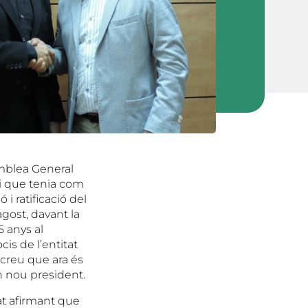
emblea General
 i que tenia com
 i ratificació del
gost, davant la
5 anys al
is de l’entitat
 creu que ara és
n nou president.
tat afirmant que