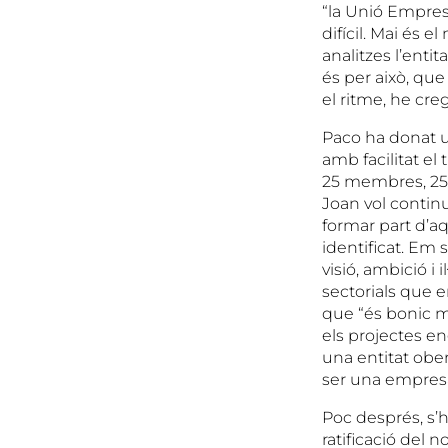
“la Unió Empres
difícil. Mai és 
analitzes l’enti
és per això, que
el ritme, he cr
Paco ha donat un
amb facilitat e
25 membres, 25 
Joan vol continu
formar part d’aq
identificat. Em 
visió, ambició i
sectorials que e
que “és bonic m
els projectes e
una entitat ober
ser una empresa 
Poc després, s’
ratificació de