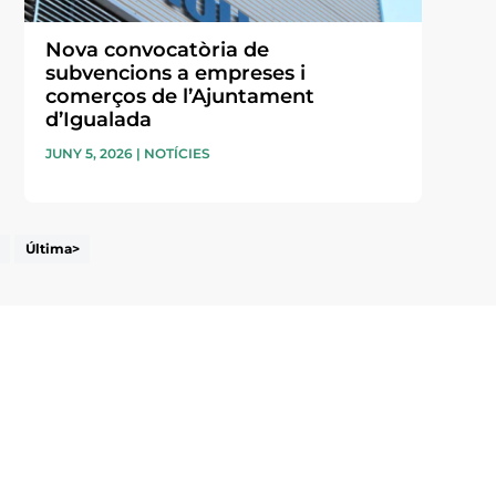
Nova convocatòria de
subvencions a empreses i
comerços de l’Ajuntament
d’Igualada
JUNY 5, 2026
|
NOTÍCIES
Última>
i accepto la poítica de privacitat
ENVIAR