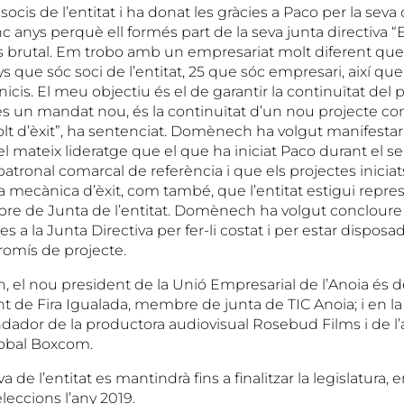
 socis de l’entitat i ha donat les gràcies a Paco per la seva
nc anys perquè ell formés part de la seva junta directiva “
 és brutal. Em trobo amb un empresariat molt diferent que
s que sóc soci de l’entitat, 25 que sóc empresari, així qu
icis. El meu objectiu és el de garantir la continuïtat del 
 és un mandat nou, és la continuïtat d’un nou projecte co
olt d’èxit”, ha sentenciat. Domènech ha volgut manifestar
l mateix lideratge que el que ha iniciat Paco durant el 
atronal comarcal de referència i que els projectes inicia
xa mecànica d’èxit, com també, que l’entitat estigui repr
e de Junta de l’entitat. Domènech ha volgut concloure 
es a la Junta Directiva per fer-li costat i per estar dispos
omís de projecte.
el nou president de la Unió Empresarial de l’Anoia és de
nt de Fira Igualada, membre de junta de TIC Anoia; i en la
ndador de la productora audiovisual Rosebud Films i de l
obal Boxcom.
a de l’entitat es mantindrà fins a finalitzar la legislatura, e
leccions l’any 2019.