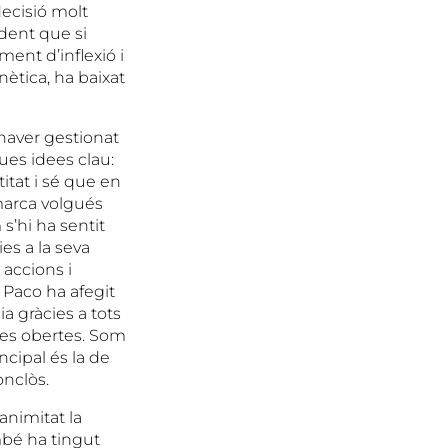
decisió molt
ident que si
ment d’inflexió i
nètica, ha baixat
 haver gestionat
ues idees clau:
tat i sé que en
omarca volgués
s’hi ha sentit
ies a la seva
 accions i
 Paco ha afegit
a gràcies a tots
tes obertes. Som
ncipal és la de
onclòs.
animitat la
bé ha tingut