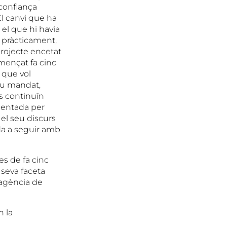
 confiança
El canvi que ha
 el que hi havia
e pràcticament,
projecte encetat
mençat fa cinc
 que vol
seu mandat,
ts continuïn
esentada per
el seu discurs
ada a seguir amb
s de fa cinc
 seva faceta
’agència de
n la