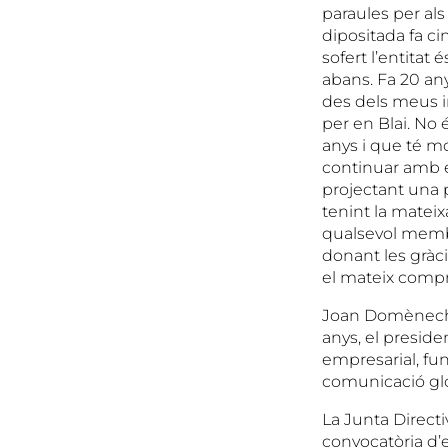
paraules per als
dipositada fa ci
sofert l’entitat
abans. Fa 20 any
des dels meus in
per en Blai. No
anys i que té m
continuar amb e
projectant una p
tenint la matei
qualsevol membr
donant les gràci
el mateix compr
Joan Domènech, 
anys, el preside
empresarial, fu
comunicació gl
La Junta Directiv
convocatòria d’e