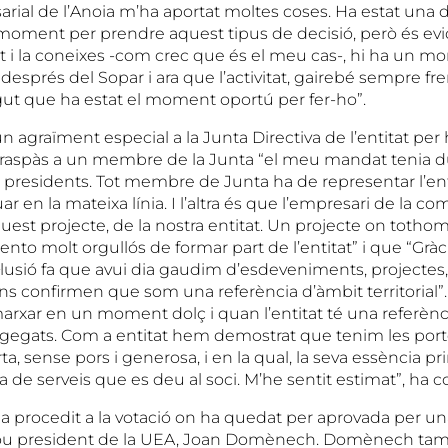
arial de l’Anoia m’ha aportat moltes coses. Ha estat una 
el moment per prendre aquest tipus de decisió, però és ev
tat i la coneixes -com crec que és el meu cas-, hi ha un mo
 després del Sopar i ara que l’activitat, gairebé sempre fre
egut que ha estat el moment oportú per fer-ho”.
 agraïment especial a la Junta Directiva de l’entitat per
l traspàs a un membre de la Junta “el meu mandat tenia d
presidents. Tot membre de Junta ha de representar l’enti
ar en la mateixa línia. I l’altra és que l’empresari de la c
uest projecte, de la nostra entitat. Un projecte on tothom 
sento molt orgullós de formar part de l’entitat” i que “Gràc
 il·lusió fa que avui dia gaudim d’esdeveniments, projectes,
ns confirmen que som una referència d’àmbit territorial”.
arxar en un moment dolç i quan l’entitat té una referènci
ngegats. Com a entitat hem demostrat que tenim les por
ta, sense pors i generosa, i en la qual, la seva essència pri
de serveis que es deu al soci. M’he sentit estimat”, ha c
ha procedit a la votació on ha quedat per aprovada per un
l nou president de la UEA, Joan Domènech. Domènech tam