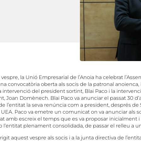
 vespre, la Unió Empresarial de l’Anoia ha celebrat l’Ass
una convocatòria oberta als socis de la patronal anoienca,
a intervenció del president sortint, Blai Paco i la intervenció
nt, Joan Domènech. Blai Paco va anunciar el passat 30 d’a
de l’entitat la seva renúncia com a president, després de 
 UEA. Paco va emetre un comunicat on va anunciar als soc
at amb escreix el temps que es va proposar inicialment i
l’entitat plenament consolidada, de passar el relleu a u
rigit aquest vespre als socis i a la junta directiva de l’enti