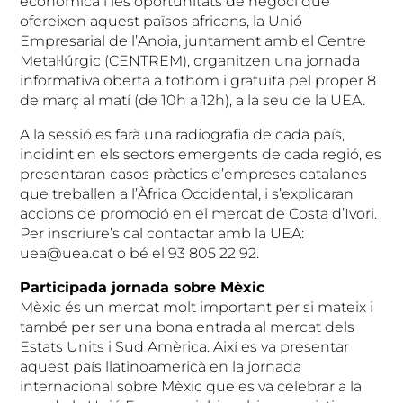
econòmica i les oportunitats de negoci que
ofereixen aquest països africans, la Unió
Empresarial de l’Anoia, juntament amb el Centre
Metal·lúrgic (CENTREM), organitzen una jornada
informativa oberta a tothom i gratuïta pel proper 8
de març al matí (de 10h a 12h), a la seu de la UEA.
A la sessió es farà una radiografia de cada país,
incidint en els sectors emergents de cada regió, es
presentaran casos pràctics d’empreses catalanes
que treballen a l’Àfrica Occidental, i s’explicaran
accions de promoció en el mercat de Costa d’Ivori.
Per inscriure’s cal contactar amb la UEA:
uea@uea.cat o bé el 93 805 22 92.
Participada jornada sobre Mèxic
Mèxic és un mercat molt important per si mateix i
també per ser una bona entrada al mercat dels
Estats Units i Sud Amèrica. Així es va presentar
aquest país llatinoamericà en la jornada
internacional sobre Mèxic que es va celebrar a la