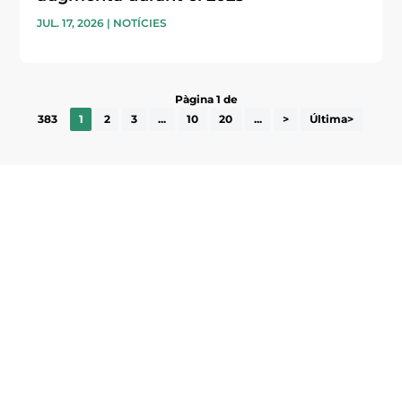
JUL. 17, 2026
|
NOTÍCIES
Pàgina 1 de
383
1
2
3
...
10
20
...
>
Última>
Subscriu-te a la UEA Magazine, publicació
electrònica periòdica amb informació sobre
l’actualitat empresarial de la comarca.
He llegit i accepto la poítica de privacitat
ENVIAR