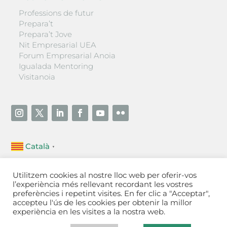
Professions de futur
Prepara’t
Prepara’t Jove
Nit Empresarial UEA
Forum Empresarial Anoia
Igualada Mentoring
Visitanoia
Català
▼
Unió Empresarial de l’Anoia (UEA)
Utilitzem cookies al nostre lloc web per oferir-vos
Ctra. de Manresa, 131, 08700 – Igualada
(Barcelona)
l’experiència més rellevant recordant les vostres
Tel 93 805 22 92
preferències i repetint visites. En fer clic a "Acceptar",
accepteu l'ús de les cookies per obtenir la millor
experiència en les visites a la nostra web.
Contactar
·
Avís legal
·
Política de privacitat
·
Política