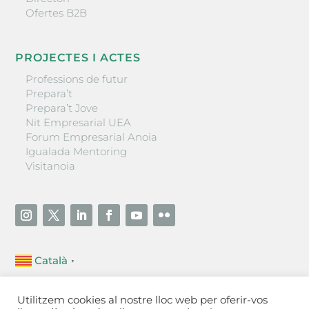
Ofertes B2B
PROJECTES I ACTES
Professions de futur
Prepara’t
Prepara’t Jove
Nit Empresarial UEA
Forum Empresarial Anoia
Igualada Mentoring
Visitanoia
Català
▼
Unió Empresarial de l’Anoia (UEA)
Utilitzem cookies al nostre lloc web per oferir-vos
Ctra. de Manresa, 131, 08700 – Igualada
(Barcelona)