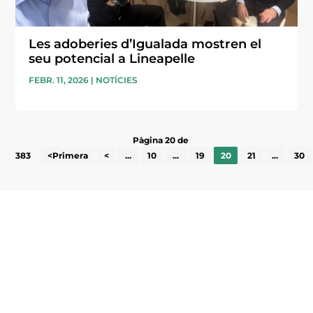
Les adoberies d’Igualada mostren el
seu potencial a Lineapelle
FEBR. 11, 2026
|
NOTÍCIES
Pàgina 20 de
383
<Primera
<
...
10
...
19
20
21
...
30
Subscriu-te a la UEA Magazine, publicació
electrònica periòdica amb informació sobre
l’actualitat empresarial de la comarca.