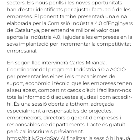
sectors. Els nous perills i les noves oportunitats
han d’estar identificats per ajustar l’actuació de les
empreses. El ponent també presentarà una eina
elaborada per la Comissió Indústria 4.0 d’Enginyers
de Catalunya, per entendre millor el valor que
aporta la Indústria 4.0, i ajudar a les empreses en la
seva implantació per incrementar la competitivitat
empresarial.
En segon lloc intervindrà Carles Miranda,
Coordinador del programa Indústria 4.0 a ACCIÓ
per presentar les eines i els mecanismes de
suport, econòmic i tècnic, que les empreses tenen
al seu abast, compartint casos d’èxit i facilitant-nos
tota la informació d’aquestes ajudes i com accedir-
hi. És una sessió oberta a tothom, adreçada
especialment a responsables de projectes,
emprenedors, directors o gerent d’empreses i
responsables de departaments. L’acte és gratuït
però cal inscriure’s prèviament.
https://bit.ly/2qKqSaV Al finalitzar la sessió hi haurà