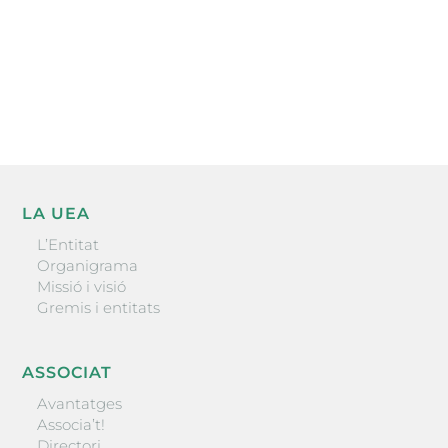
He llegit i accepto la poítica de privacitat
ENVIAR
LA UEA
L’Entitat
Organigrama
Missió i visió
Gremis i entitats
ASSOCIAT
Avantatges
Associa’t!
Directori