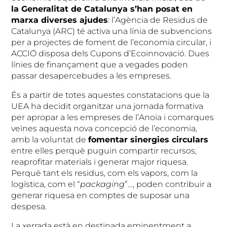
la Generalitat de Catalunya s’han posat en
marxa diverses ajudes
: l’Agència de Residus de
Catalunya (ARC) té activa una línia de subvencions
per a projectes de foment de l’economia circular, i
ACCIÓ disposa dels Cupons d’Ecoinnovació. Dues
línies de finançament que a vegades poden
passar desapercebudes a les empreses.
És a partir de totes aquestes constatacions que la
UEA ha decidit organitzar una jornada formativa
per apropar a les empreses de l’Anoia i comarques
veïnes aquesta nova concepció de l’economia,
amb la voluntat de
fomentar sinergies circulars
entre elles perquè puguin compartir recursos,
reaprofitar materials i generar major riquesa.
Perquè tant els residus, com els vapors, com la
logística, com el “
packaging
”…, poden contribuir a
generar riquesa en comptes de suposar una
despesa.
La xerrada està en destinada eminentment a