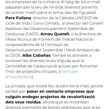
les empreses de la comarca. Al llarg de tot el matí
passaran per la seu de l’entitat diversos ponents
de primer nivell sobre el tema, des de l’igualadí
Pere Fullana
, director de la Càtedra UNESCO de
Cicle de Vida i Canvi Climàtic, al director del Consell
Assessor del Desenvolupament Sostenible de
Catalunya (CADS),
Arnau Queralt
, o la directora de
l’Àrea Tècnica de Foment del Treball Nacional i
vicepresidenta de la Comissió de
Desenvolupament Sostenible i Medi Ambient de
la CEOE,
Alba Cabañas
. També es donaran a
conèixer les diverses línies d’ajuda que la
Generalitat de Catalunya té actives per fomentar
l’inici de projectes circulars. [
Formulari
d’inscripcions
]
La jornada, que tindrà lloc durant tot el matí, servirà
també per
posar en contacte empreses que
vulguin endegar projectes de revalorització
dels seus residus
, alhora que es mostraran
diversos exemples de bones pràctiques que ja es