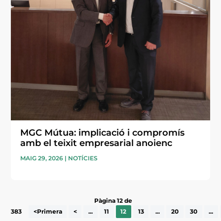
MGC Mútua: implicació i compromís
amb el teixit empresarial anoienc
MAIG 29, 2026
|
NOTÍCIES
Pàgina 12 de
383
<Primera
<
...
11
12
13
...
20
30
...