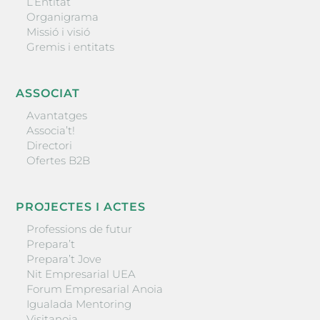
L’Entitat
Organigrama
Missió i visió
Gremis i entitats
ASSOCIAT
Avantatges
Associa’t!
Directori
Ofertes B2B
PROJECTES I ACTES
Professions de futur
Prepara’t
Prepara’t Jove
Nit Empresarial UEA
Forum Empresarial Anoia
Igualada Mentoring
Visitanoia