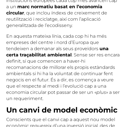
institucions europees cada cop més avancen cap
a un
marc normatiu basat en l’economia
circular
, que inclou índexs de creixement de
reutilització i reciclatge, així com l’aplicació
generalitzada de l’ecodisseny.
En aquesta mateixa línia, cada cop hi ha més
empreses del centre i nord d’Europa que
tendeixen a demanar als seus proveïdors
una
certa traçabilitat ambiental
. Sense ser res encara
definit, sí que comencen a haver-hi
recomanacions de millorar els propis estàndards
ambientals si hi ha la voluntat de continuar fent
negocis en el futur. És a dir, es comença a veure
que el respecte al medi i l’evolució cap a una
economia circular pot passar de ser un «
plus
» a ser
un requeriment.
Un canvi de model econòmic
Conscients que el canvi cap a aquest nou model
econòmic requereix d’una inversió inicial, des de