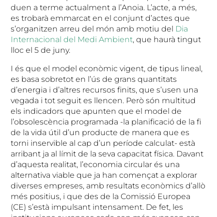
duen a terme actualment a l’Anoia. L’acte, a més,
es trobarà emmarcat en el conjunt d’actes que
s’organitzen arreu del món amb motiu del
Dia
Internacional del Medi Ambient
, que haurà tingut
lloc el 5 de juny.
I és que el model econòmic vigent, de tipus lineal,
es basa sobretot en l’ús de grans quantitats
d’energia i d’altres recursos finits, que s’usen una
vegada i tot seguit es llencen. Però són multitud
els indicadors que apunten que el model de
l’obsolescència programada -la planificació de la fi
de la vida útil d’un producte de manera que es
torni inservible al cap d’un període calculat- està
arribant ja al límit de la seva capacitat física. Davant
d’aquesta realitat, l’economia circular és una
alternativa viable que ja han començat a explorar
diverses empreses, amb resultats econòmics d’allò
més positius, i que des de la Comissió Europea
(CE) s’està impulsant intensament. De fet, les