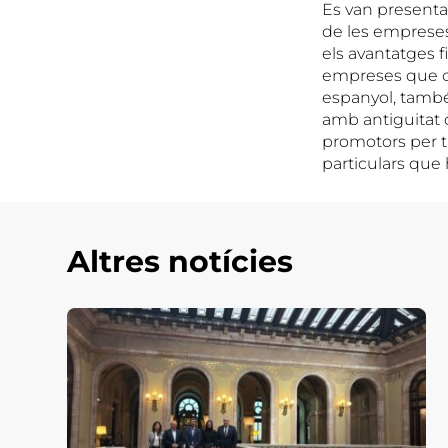
Es van presentar
de les empreses,
els avantatges f
empreses que co
espanyol, també
amb antiguitat d
promotors per ta
particulars que
Altres notícies