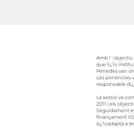
Amb l´objectiu d
que lï¿½ Institu
Penedès van orga
Les ponències va
responsable dï¿
La sessió va com
2011 i els objec
Seguidament es 
finançament ICO 
sï¿½adapta a le