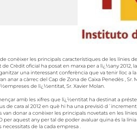
e conèixer les principals característiques de les línies 
t de Crèdit oficial ha posat en marxa per a lï¿½any 2012, l
nitzar una interessant conferència que va tenir lloc a la
n anar a càrrec del Cap de Zona de Caixa Penedès , Sr. Mó
½empreses de lï¿½entitat, Sr. Xavier Molan.
ençar amb les xifres que lï¿½entitat ha destinat a préste
tius de cara al 2012 en què hi ha una previsió d´incremen
van donar a conèixer les principals novetats en les línie
per aquest any per tal de poder avaluar quina és la línia
s necessitats de la cada empresa .