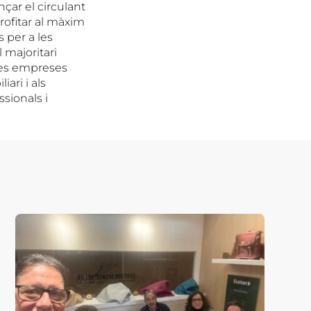
nçar el circulant
rofitar al màxim
s per a les
 majoritari
oves empreses
ari i als
ssionals i