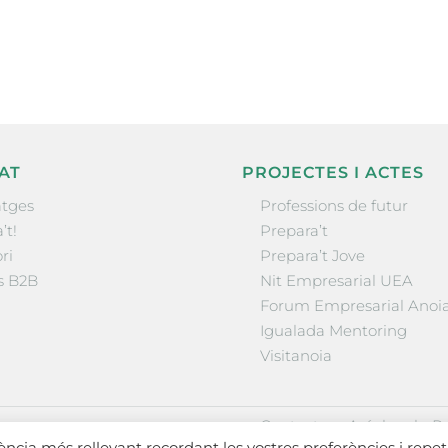
la comarca.
He llegit 
AT
PROJECTES I ACTES
tges
Professions de futur
’t!
Prepara’t
ri
Prepara’t Jove
s B2B
Nit Empresarial UEA
Forum Empresarial Anoi
Igualada Mentoring
Visitanoia
·
·
Contactar
Avís legal
Po
iència més rellevant recordant les vostres preferències i repet