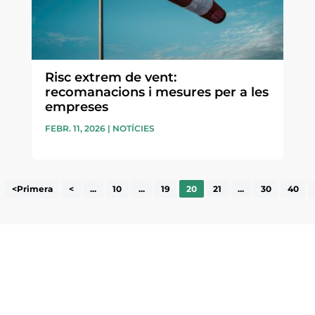
Risc extrem de vent:
recomanacions i mesures per a les
empreses
FEBR. 11, 2026
|
NOTÍCIES
<Primera
<
...
10
...
19
20
21
...
30
40
ne, publicació
nformació sobre