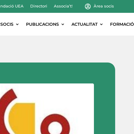
ndació UEA
Directori
Associa’t!
Àrea socis
SOCIS
PUBLICACIONS
ACTUALITAT
FORMACIÓ