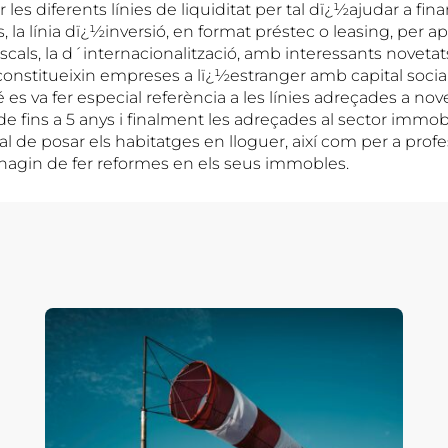
 les diferents línies de liquiditat per tal dï¿½ajudar a fina
 la línia dï¿½inversió, en format préstec o leasing, per ap
iscals, la d´internacionalització, amb interessants novetat
nstitueixin empreses a lï¿½estranger amb capital social
 es va fer especial referència a les línies adreçades a n
e fins a 5 anys i finalment les adreçades al sector immobili
l de posar els habitatges en lloguer, així com per a profe
 hagin de fer reformes en els seus immobles.