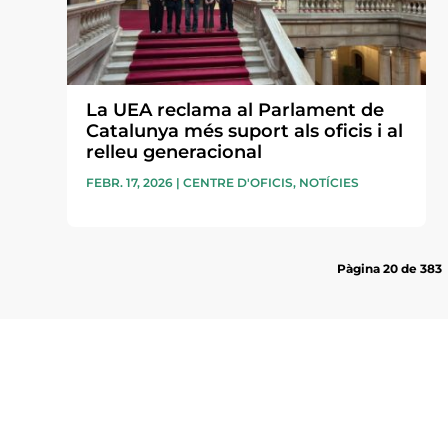
La UEA reclama al Parlament de
Catalunya més suport als oficis i al
relleu generacional
FEBR. 17, 2026
|
CENTRE D'OFICIS
,
NOTÍCIES
Pàgina 20 de 383
Subscriu-te a la UEA Magazi
electrònica periòdica amb i