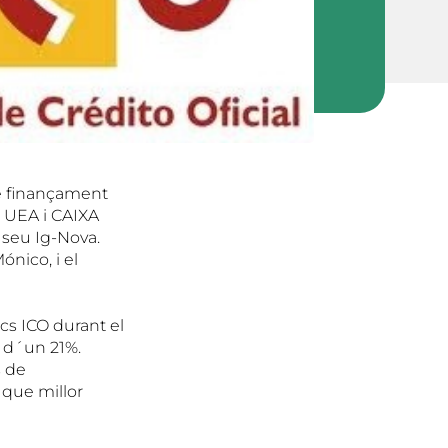
de finançament
a UEA i CAIXA
 seu Ig-Nova.
nico, i el
cs ICO durant el
t d´un 21%.
s de
 que millor