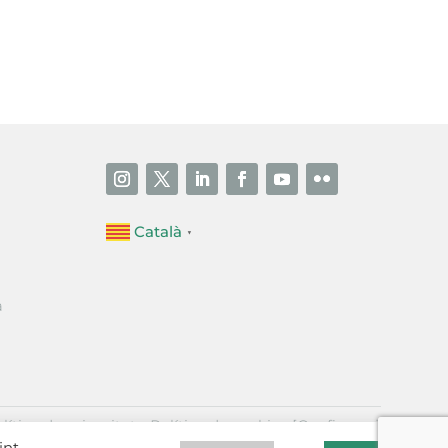
i accepto la poítica de privacitat
ENVIAR
Català
▼
a
·
lítica de privacitat
Política de cookies
[Configurar]
int