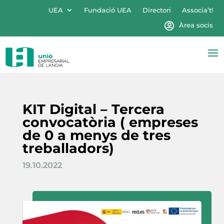
UEA
Fundació UEA
Directori
Associa’t!
Àrea socis
KIT Digital – Tercera
convocatòria ( empreses
de 0 a menys de tres
treballadors)
19.10.2022