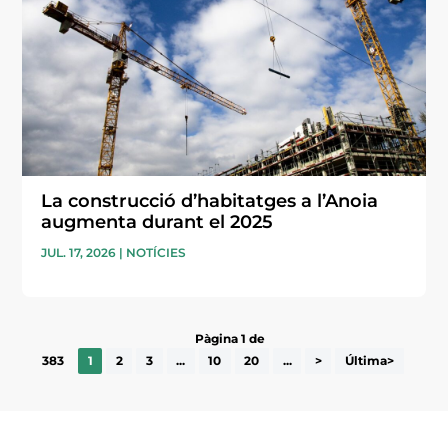
La construcció d’habitatges a l’Anoia
augmenta durant el 2025
JUL. 17, 2026
|
NOTÍCIES
Pàgina 1 de
383
1
2
3
...
10
20
...
>
Última>