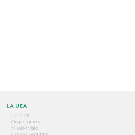
Subscriu-te a la UEA Magazine, publicació
electrònica periòdica amb informació sobre
l’actualitat empresarial de la comarca.
He llegit i accepto la poítica de privacitat
ENVIAR
LA UEA
L’Entitat
Organigrama
Missió i visió
Gremis i entitats