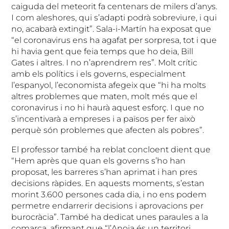
caiguda del meteorit fa centenars de milers d’anys.
I com aleshores, qui s’adapti podrà sobreviure, i qui
no, acabarà extingit”. Sala-i-Martín ha exposat que
“el coronavirus ens ha agafat per sorpresa, tot i que
hi havia gent que feia temps que ho deia, Bill
Gates i altres. I no n’aprendrem res”. Molt crític
amb els polítics i els governs, especialment
l’espanyol, l’economista afegeix que “hi ha molts
altres problemes que maten, molt més que el
coronavirus i no hi haurà aquest esforç. I que no
s’incentivarà a empreses i a països per fer això
perquè són problemes que afecten als pobres”.
El professor també ha reblat concloent dient que
“Hem après que quan els governs s’ho han
proposat, les barreres s’han aprimat i han pres
decisions ràpides. En aquests moments, s’estan
morint 3.600 persones cada dia, i no ens podem
permetre endarrerir decisions i aprovacions per
burocràcia”. També ha dedicat unes paraules a la
comarca, afirmant que “l’Anoia és un territori