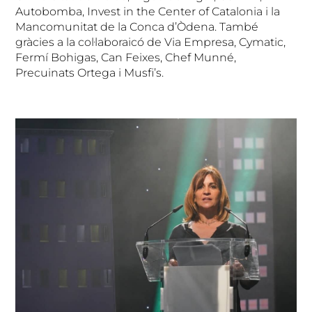
Autobomba, Invest in the Center of Catalonia i la
Mancomunitat de la Conca d’Òdena. També
gràcies a la col·laboraicó de Via Empresa, Cymatic,
Fermí Bohigas, Can Feixes, Chef Munné,
Precuinats Ortega i Musfi’s.