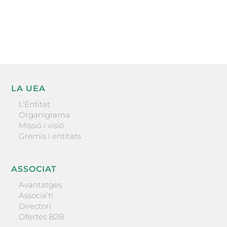
He llegit i accepto la poítica de privacitat
ENVIAR
LA UEA
L’Entitat
Organigrama
Missió i visió
Gremis i entitats
ASSOCIAT
Avantatges
Associa’t!
Directori
Ofertes B2B