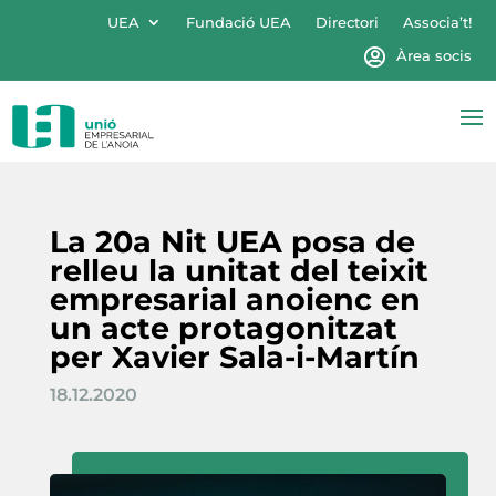
UEA
Fundació UEA
Directori
Associa’t!
Àrea socis
La 20a Nit UEA posa de
relleu la unitat del teixit
empresarial anoienc en
un acte protagonitzat
per Xavier Sala-i-Martín
18.12.2020