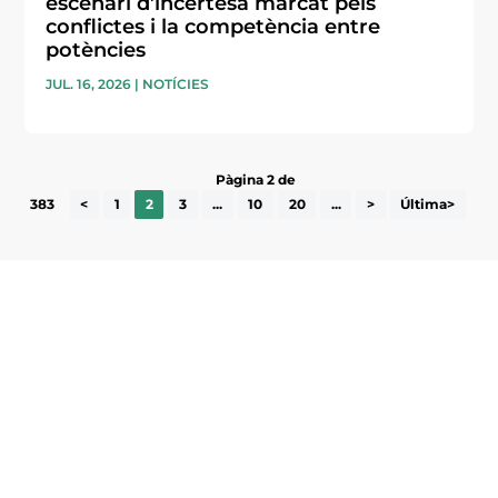
escenari d’incertesa marcat pels
conflictes i la competència entre
potències
JUL. 16, 2026
|
NOTÍCIES
Pàgina 2 de
383
<
1
2
3
...
10
20
...
>
Última>
Subscriu-te a la UEA Magazine, publicació
electrònica periòdica amb informació sobre
l’actualitat empresarial de la comarca.