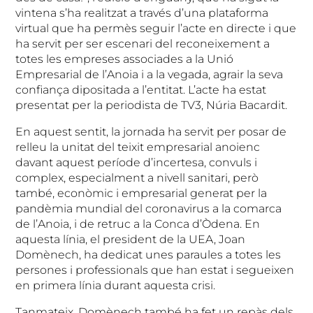
vintena s’ha realitzat a través d’una plataforma
virtual que ha permès seguir l’acte en directe i que
ha servit per ser escenari del reconeixement a
totes les empreses associades a la Unió
Empresarial de l’Anoia i a la vegada, agrair la seva
confiança dipositada a l’entitat. L’acte ha estat
presentat per la periodista de TV3, Núria Bacardit.
En aquest sentit, la jornada ha servit per posar de
relleu la unitat del teixit empresarial anoienc
davant aquest període d’incertesa, convuls i
complex, especialment a nivell sanitari, però
també, econòmic i empresarial generat per la
pandèmia mundial del coronavirus a la comarca
de l’Anoia, i de retruc a la Conca d’Òdena. En
aquesta línia, el president de la UEA, Joan
Domènech, ha dedicat unes paraules a totes les
persones i professionals que han estat i segueixen
en primera línia durant aquesta crisi.
Tanmateix, Domènech també ha fet un repàs dels