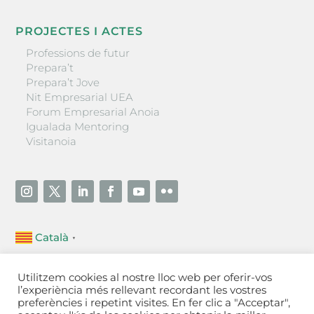
PROJECTES I ACTES
Professions de futur
Prepara’t
Prepara’t Jove
Nit Empresarial UEA
Forum Empresarial Anoia
Igualada Mentoring
Visitanoia
Català
▼
Unió Empresarial de l’Anoia (UEA)
Utilitzem cookies al nostre lloc web per oferir-vos
Ctra. de Manresa, 131, 08700 – Igualada
(Barcelona)
l’experiència més rellevant recordant les vostres
Tel 93 805 22 92
preferències i repetint visites. En fer clic a "Acceptar",