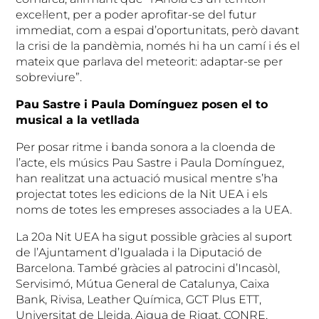
excel·lent, per a poder aprofitar-se del futur
immediat, com a espai d’oportunitats, però davant
la crisi de la pandèmia, només hi ha un camí i és el
mateix que parlava del meteorit: adaptar-se per
sobreviure”.
Pau Sastre i Paula Domínguez posen el to
musical a la vetllada
Per posar ritme i banda sonora a la cloenda de
l’acte, els músics Pau Sastre i Paula Domínguez,
han realitzat una actuació musical mentre s’ha
projectat totes les edicions de la Nit UEA i els
noms de totes les empreses associades a la UEA.
La 20a Nit UEA ha sigut possible gràcies al suport
de l’Ajuntament d’Igualada i la Diputació de
Barcelona. També gràcies al patrocini d’Incasòl,
Servisimó, Mútua General de Catalunya, Caixa
Bank, Rivisa, Leather Química, GCT Plus ETT,
Universitat de Lleida, Aigua de Rigat, CONRE,