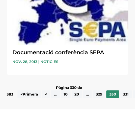
Documentació conferència SEPA
NOV. 28, 2013
|
NOTÍCIES
Pàgina 330 de
383
<Primera
<
...
10
20
...
329
330
331
Subscriu-te a la UEA Magazine, publicació