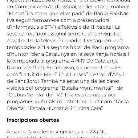
en Comunicació Audiovisual, va debutar al matinal
“El matí i la mare que el va parir” de Ràdio Flaixbac
i va seguir formant-se com a presentadora
d’informatius a 8TV i a Televisió de l’Hospital. La
seva carrera professional sempre s’ha mogut a
cavall entre la televisió i la ràdio. Destaquen les 7
temporades a “La segona hora” de Rac1, programa
d’humor líder a Catalunya en la seva franja horària i
la temporada al programa APM? De Catalunya
Ràdio (2020-21). En televisió, ha presentat gales
com “La Nit de Merlí” i “La Grossa” de Cap d’Any i
de Sant Jordi. També ha estat una de les cares
visibles del programa “Batalla Monumental” i de
“Globus Sonda” de TV3. I ha escrit guions per
programes culturals i d’entreteniment com “Tarda
Oberta”, “Escala Humana” i “L’Altra Cara”.
Inscripcions obertes
A partir d’avui, les inscripcions a la 22a Nit