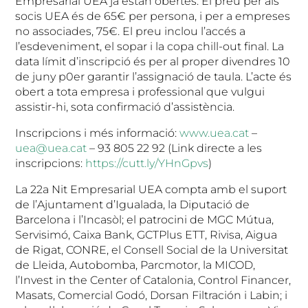
Empresarial UEA ja estan obertes. El preu per als
socis UEA és de 65€ per persona, i per a empreses
no associades, 75€. El preu inclou l’accés a
l’esdeveniment, el sopar i la copa chill-out final. La
data límit d’inscripció és per al proper divendres 10
de juny p0er garantir l’assignació de taula. L’acte és
obert a tota empresa i professional que vulgui
assistir-hi, sota confirmació d’assistència.
Inscripcions i més informació:
www.uea.cat
–
uea@uea.cat
– 93 805 22 92 (Link directe a les
inscripcions:
https://cutt.ly/YHnGpvs
)
La 22a Nit Empresarial UEA compta amb el suport
de l’Ajuntament d’Igualada, la Diputació de
Barcelona i l’Incasòl; el patrocini de MGC Mútua,
Servisimó, Caixa Bank, GCTPlus ETT, Rivisa, Aigua
de Rigat, CONRE, el Consell Social de la Universitat
de Lleida, Autobomba, Parcmotor, la MICOD,
l’Invest in the Center of Catalonia, Control Financer,
Masats, Comercial Godó, Dorsan Filtración i Labin; i