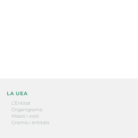
electrònica periòdica amb informació sobre
l’actualitat empresarial de la comarca.
He llegit i accepto la poítica de privacitat
ENVIAR
LA UEA
L’Entitat
Organigrama
Missió i visió
Gremis i entitats