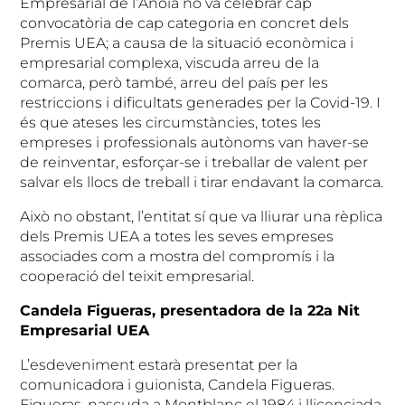
Empresarial de l’Anoia no va celebrar cap
convocatòria de cap categoria en concret dels
Premis UEA; a causa de la situació econòmica i
empresarial complexa, viscuda arreu de la
comarca, però també, arreu del país per les
restriccions i dificultats generades per la Covid-19. I
és que ateses les circumstàncies, totes les
empreses i professionals autònoms van haver-se
de reinventar, esforçar-se i treballar de valent per
salvar els llocs de treball i tirar endavant la comarca.
Això no obstant, l’entitat sí que va lliurar una rèplica
dels Premis UEA a totes les seves empreses
associades com a mostra del compromís i la
cooperació del teixit empresarial.
Candela Figueras, presentadora de la 22a Nit
Empresarial UEA
L’esdeveniment estarà presentat per la
comunicadora i guionista, Candela Figueras.
Figueras, nascuda a Montblanc el 1984 i llicenciada