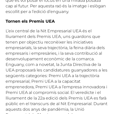
que es vol posar el focus en una mirada posada
cap al futur. Per aquesta raó és la imatge i eslògan
escollit per a l’edició d’enguany.
Tornen els Premis UEA
L’eix central de la Nit Empresarial UEA és el
lliurament dels Premis UEA, uns guardons que
tenen per objectiu reconèixer les iniciatives
empresarials, la seva trajectòria, la feina diària dels
empresaris i empresàries, i la seva contribució al
desenvolupament econòmic de la comarca.
Enguany, com a novetat, la Junta Directiva de la
UEA proposarà les candidatures guanyadores a les
següents categories: Premi UEA a la trajectòria
empresarial, Premi UEA a la capacitat
emprenedora, Premi UEA a l’empresa innovadora i
Premi UEA al compromís social. El veredicte i el
lliurament de la 22a edició dels Premis UEA es farà
públic en el transcurs de al Nit Empresarial. Durant
aquests dos anys de pandèmia, la Unió