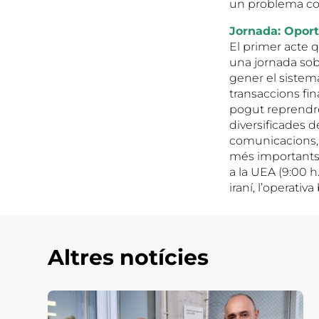
un problema con
Jornada: Oportu
El primer acte 
una jornada sob
gener el sistema
transaccions fi
pogut reprendr
diversificades d
comunicacions, 
més importants 
a la UEA (9:00 h
iraní, l’operativ
Altres notícies