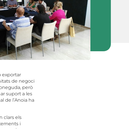
o exportar
unitats de negoci
 coneguda, però
nar suport a les
al de l’Anoia ha
 clars els
xements i