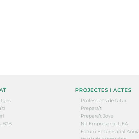
ne, publicació
nformació sobre
la comarca.
He llegit 
AT
PROJECTES I ACTES
tges
Professions de futur
’t!
Prepara’t
ri
Prepara’t Jove
s B2B
Nit Empresarial UEA
Forum Empresarial Anoi