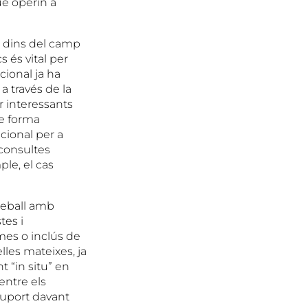
ue operin a
t dins del camp
 és vital per
cional ja ha
 través de la
r interessants
de forma
cional per a
 consultes
le, el cas
reball amb
tes i
smes o inclús de
lles mateixes, ja
 “in situ” en
entre els
suport davant