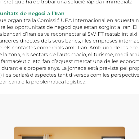
cret que ha de trobar una solució ràpida i immediata.
nitats de negoci a l’Iran
que organitza la Comissió UEA Internacional en aquesta 
re les oportunitats de negoci que estan sorgint a Iran. E
 bancari d’Iran es va reconnectar al SWIFT restablint així l
nanceres directes dels seus bancs, i les empreses interna
e els contactes comercials amb Iran. Amb una de les e
e la zona, els sectors de l’automoció, el turisme, medi amb
farmacèutic, etc, fan d’aquest mercat una de les econ
durant els propers anys. La jornada està prevista pel pro
.) i es parlarà d’aspectes tant diversos com les perspecti
a bancària o la problemàtica logística.