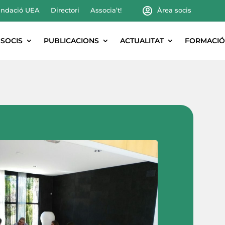
ndació UEA
Directori
Associa’t!
Àrea socis
SOCIS
PUBLICACIONS
ACTUALITAT
FORMACIÓ