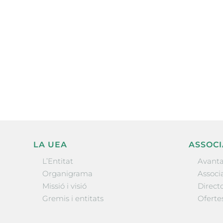
Subscriu-te a la UEA Magazi
electrònica periòdica amb i
l’actualitat empresarial de 
LA UEA
ASSOCI
L’Entitat
Avanta
Organigrama
Associa
Missió i visió
Directo
Gremis i entitats
Oferte