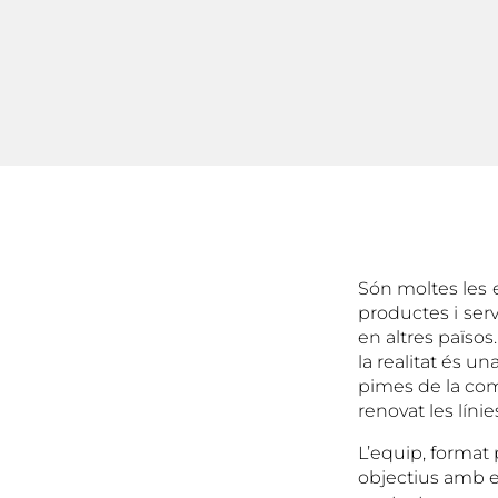
Són moltes les
productes i
serv
en altres païso
la realitat és u
pimes de la coma
renovat les línie
L’equip, format 
objectius amb e