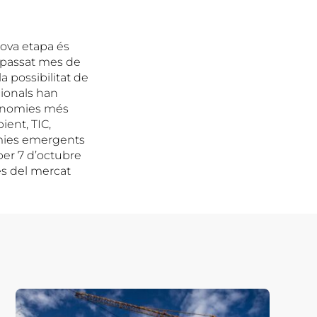
nova etapa és
l passat mes de
a possibilitat de
cionals han
conomies més
ient, TIC,
omies emergents
per 7 d’octubre
ves del mercat