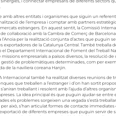
 sinergies, i connectar empresaris de diferents sectors q
.
te amb altres entitats i organismes que siguin un referen
nalització de l’empresa i comptar amb partners estratègics
ercats estrangers. En aquest sentit, la Comissió Interna
 de col·laboració amb la Cambra de Comerç de Barcelona a
 l’Anoia per la realització conjunta d’actes que puguin se
s exportadores de la Catalunya Central. També treballa 
el Departament Internacional de Foment del Treball Na
e missions empresarials a països diversos, la resolució de
la gestió de problemàtiques determinades, com per exemp
ida de la naviliera coreana Hanjin.
 Internacional també ha realitzat diverses reunions de t
ques que treballen a l’estranger i d’on han sortit propos
s’aniran treballant i resolent amb l’ajuda d’altres organi
reses. La idea principal és que puguin ajudar-se entre e
des els problemes sorgeixen una vegada s’està treballant
 per això, s’han articulat formes de contacte immediates 
exportació de diferents empreses que puguin servir de 