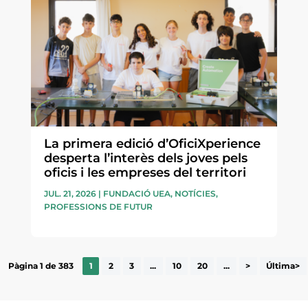
La primera edició d’OficiXperience
desperta l’interès dels joves pels
oficis i les empreses del territori
JUL. 21, 2026
|
FUNDACIÓ UEA
,
NOTÍCIES
,
PROFESSIONS DE FUTUR
Pàgina 1 de 383
1
2
3
...
10
20
...
>
Última>