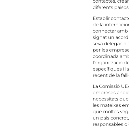
contactes, crear
diferents països
Establir contac
de la internacio
connectar amb m
signat un acord
seva delegació a
per les emprese
coordinada amb 
l’organització d
específiques i 
recent de la fall
La Comissió UEA
empreses anoien
necessitats que 
les mateixes emp
que moltes vega
un país concret,
responsables d’