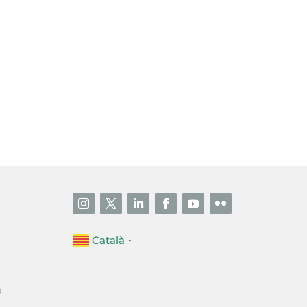
i accepto la poítica de privacitat
ENVIAR
Català
▼
a