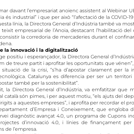
irmar davant l’empresariat anoienc assistent al Webinar 
ia és industrial” i que per això “l’afectació de la COVID-1
uesta línia, la Directora General d’Indústria també va most
eixit empresarial de l’Anoia, destacant l’habilitació de
onsistir la corredoria de mercaderies durant el confin
dena.
e la innovació i la digitalització
 positiu i esperançador, la Directora General d’Indústri
hem de treure partit i aprofitar les oportunitats que vénen
 situació de la crisi, “s’ha d’apostar clarament per la 
ecnològica. Catalunya es diferencia per ser un territori
ostar també per la sostenibilitat”.
t, la Directora General d’Indústria, va emfatitzar que
al català són pimes, i per aquest motiu, “els ajuts del d
rigits a aquestes empreses”, i aprofita per recordar el p
epartament d’Empresa i Coneixement, que engloba div
ervei diagnòstic avançat 4.0, un programa de Cupons indú
rojectes d’innovació 4.0, i línies de finançament per
ns de l’empresa.