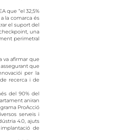
UEA que “el 32,5%
9 a la comarca és
rar el suport del
l checkpoint, una
ament perimetral
a va afirmar que
”, assegurant que
innovaciói per la
 de recerca i de
 més del 90% del
epartament aniran
rograma ProAcció
ersos serveis i
stria 4.0, ajuts
 implantació de