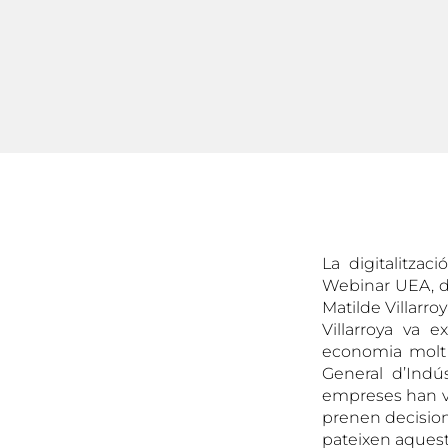
La digitalitza
Webinar UEA, de
Matilde Villarroy
Villarroya va 
economia molt o
General d’Indú
empreses han vis
prenen decisions
pateixen aquesta 