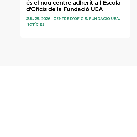
és el nou centre adherit a l’Escola
d’Oficis de la Fundació UEA
JUL. 29, 2026
|
CENTRE D'OFICIS
,
FUNDACIÓ UEA
,
NOTÍCIES
Subscriu-te a la UEA Magazi
electrònica periòdica amb i
l’actualitat empresarial de 