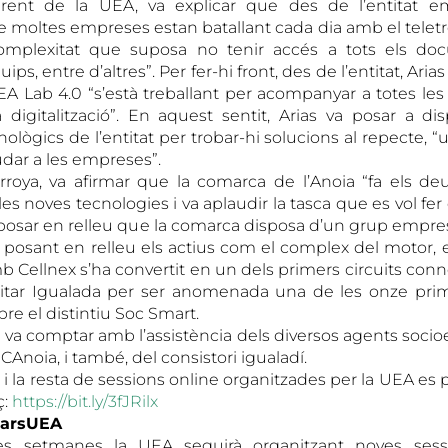
erent de la UEA, va explicar que des de l’entitat e
 moltes empreses estan batallant cada dia amb el teletreb
 complexitat que suposa no tenir accés a tots els 
ips, entre d’altres”. Per fer-hi front, des de l’entitat, Ari
A Lab 4.0 “s’està treballant per acompanyar a totes le
 digitalització”. En aquest sentit, Arias va posar a dis
ològics de l’entitat per trobar-hi solucions al repecte, “
judar a les empreses”.
arroya, va afirmar que la comarca de l’Anoia “fa els de
es noves tecnologies i va aplaudir la tasca que es vol f
a posar en relleu que la comarca disposa d’un grup empres
 posant en relleu els actius com el complex del motor, 
mb Cellnex s’ha convertit en un dels primers circuits con
icitar Igualada per ser anomenada una de les onze prim
re el distintiu Soc Smart.
va comptar amb l’assistència dels diversos agents soci
noia, i també, del consistori igualadí.
i la resta de sessions online organitzades per la UEA es
ç:
https://bit.ly/3fJRilx
narsUEA
es setmanes la UEA seguirà organitzant noves sess