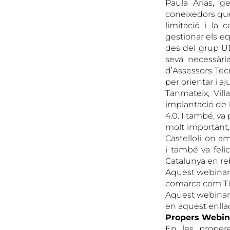
Paula Arias, g
coneixedors que
limitació i la
gestionar els equ
des del grup UE
seva necessària
d’Assessors Tecn
per orientar i a
Tanmateix, Vill
implantació de l
4.0. I també, v
molt important,
Castellolí, on a
i també va fel
Catalunya en reb
Aquest webinar 
comarca com TICA
Aquest webinar 
en aquest enlla
Propers Webi
En les proper