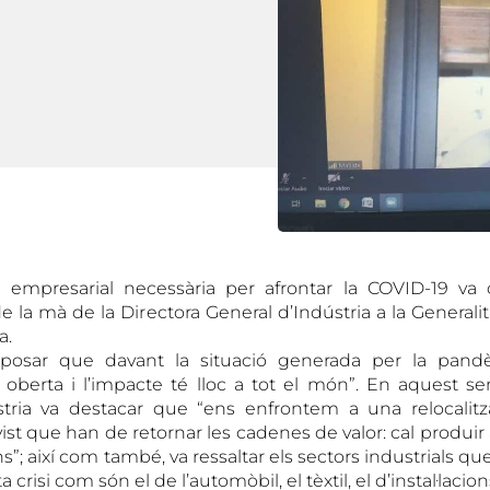
ció empresarial necessària per afrontar la COVID-19 va
 la mà de la Directora General d’Indústria a la Generalit
a.
exposar que davant la situació generada per la pa
berta i l’impacte té lloc a tot el món”. En aquest sent
stria va destacar que “ens enfrontem a una relocalitza
t que han de retornar les cadenes de valor: cal produir 
”; així com també, va ressaltar els sectors industrials qu
crisi com són el de l’automòbil, el tèxtil, el d’instal·lacion