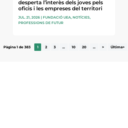
desperta l’interès dels joves pels
oficis i les empreses del territori
JUL. 21, 2026
|
FUNDACIÓ UEA
,
NOTÍCIES
,
PROFESSIONS DE FUTUR
Pàgina 1 de 383
1
2
3
...
10
20
...
>
Última>
ne, publicació
nformació sobre
la comarca.
He llegit 