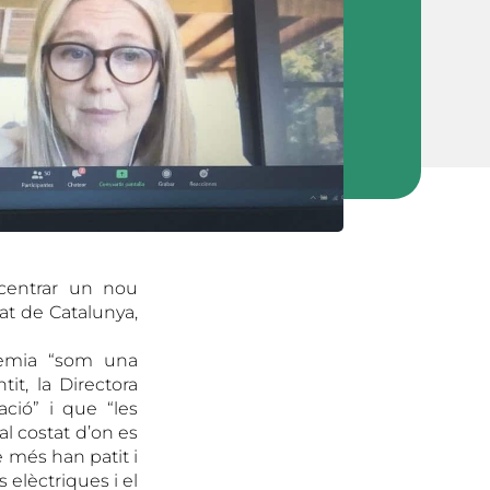
 centrar un nou
at de Catalunya,
ndèmia “som una
it, la Directora
ció” i que “les
al costat d’on es
e més han patit i
s elèctriques i el