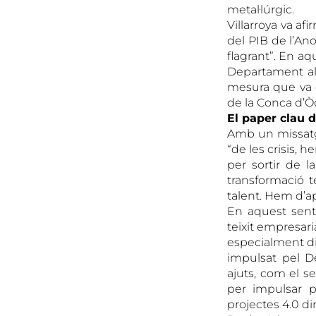
metal·lúrgic.
Villarroya va af
del PIB de l’Ano
flagrant”. En aq
Departament al t
mesura que va c
de la Conca d’Ò
El paper clau d
Amb un missatge
“de les crisis, 
per sortir de la
transformació t
talent. Hem d’ap
En aquest senti
teixit empresari
especialment di
impulsat pel D
ajuts, com el s
per impulsar p
projectes 4.0 di