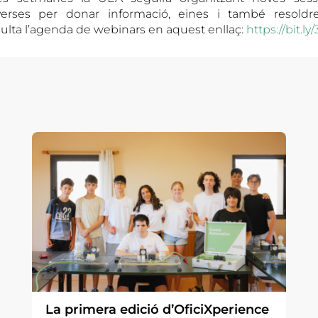
verses per donar informació, eines i també resoldr
lta l’agenda de webinars en aquest enllaç:
https://bit.l
La primera edició d’OficiXperience