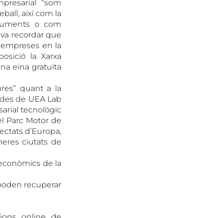
mpresarial “som
all, així com la
documents o com
as va recordar que
s empreses en la
posició la Xarxa
una eina gratuïta
ures” quant a la
er des de UEA Lab
arial tecnològic
el Parc Motor de
nectats d’Europa,
eres ciutats de
oeconòmics de la
 poden recuperar
ions online de