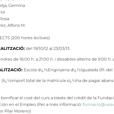
retja, Gemma
iol
 Rosa
ez, Alfons M.
ECTS (200 hores lectives)
EALITZACIÓ:
del 19/10/12 al 23/03/13
ndres de 16:00 h. a 21:00 h. i dissabtes alterns de 9:00 h. a
ALITZACIÓ:
Escola dï¿½Enginyeria dï¿½Igualada (Pl. del R
 (lï¿½import total de la matrícula sï¿½ha de pagar abans 
e bonificar el cost del curs a través del crèdit de la Fundaci
ción en el Empleo (Per a més informació:
formacio@uea.
r Pilar Moreno)