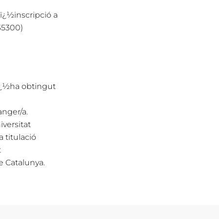
dï¿½inscripció a
35300)
sï¿½ha obtingut
anger/a.
versitat
 titulació
t
e Catalunya.