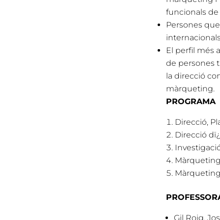
funcionals de
Persones que 
internacionals
El perfil més
de persones t
la direcció co
màrqueting.
PROGRAMA
Direcció, Pl
Direcció dï
Investigaci
Màrqueting 
Màrqueting 
PROFESSORA
Gil Roig, Jo