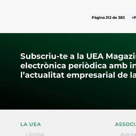
Pàgina 312 de 383
<
Subscriu-te a la UEA Magazi
electrònica periòdica amb i
l’actualitat empresarial de 
LA UEA
ASSOCI
L’Entitat
Avanta