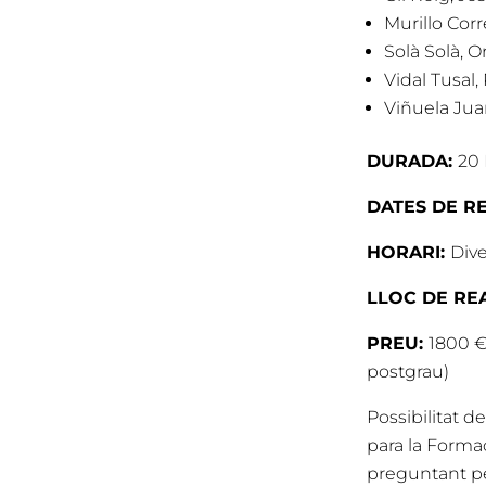
Murillo Cor
Solà Solà, Or
Vidal Tusal,
Viñuela Juar
DURADA:
20 
DATES DE R
HORARI:
Dive
LLOC DE RE
PREU:
1800 €
postgrau)
Possibilitat d
para la Forma
preguntant pe