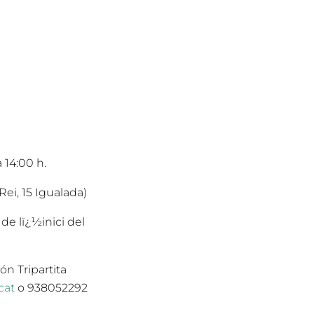
 14:00 h.
ei, 15 Igualada)
de lï¿½inici del
ón Tripartita
cat
o 938052292