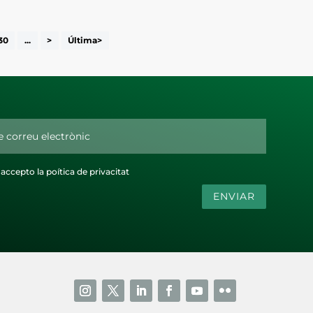
30
...
>
Última>
i accepto la poítica de privacitat
ENVIAR