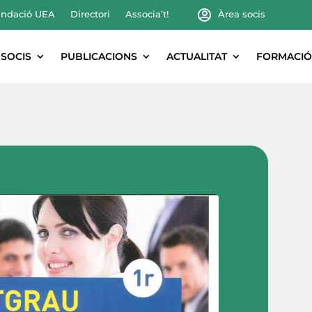
ndació UEA
Directori
Associa’t!
Àrea socis
SOCIS
PUBLICACIONS
ACTUALITAT
FORMACIÓ