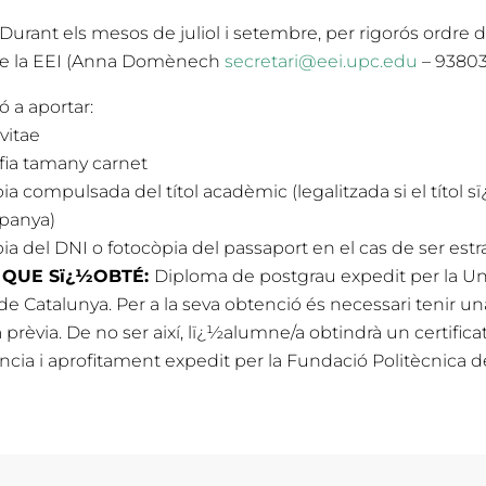
Durant els mesos de juliol i setembre, per rigorós ordre 
 de la EEI (Anna Domènech
secretari@eei.upc.edu
– 9380
 a aportar:
vitae
fia tamany carnet
a compulsada del títol acadèmic (legalitzada si el títol 
panya)
a del DNI o fotocòpia del passaport en el cas de ser estr
 QUE Sï¿½OBTÉ:
Diploma de postgrau expedit per la Uni
de Catalunya. Per a la seva obtenció és necessari tenir una
a prèvia. De no ser així, lï¿½alumne/a obtindrà un certifica
ncia i aprofitament expedit per la Fundació Politècnica d