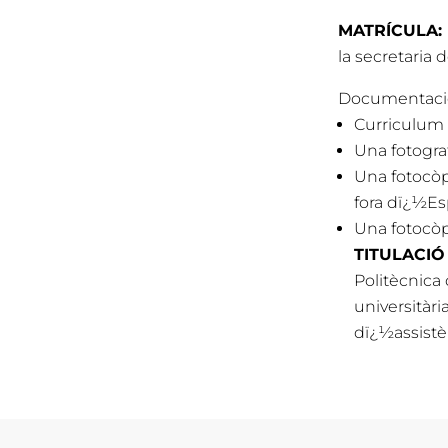
MATRÍCULA:
la secretaria
Documentació
Curriculum 
Una fotogra
Una fotocòpi
fora dï¿½Es
Una fotocòpi
TITULACIÓ
Politècnica 
universitàri
dï¿½assistè