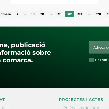
Primera
<
...
10
20
...
311
312
313
...
320
3
ne, publicació
nformació sobre
la comarca.
He llegit 
AT
PROJECTES I ACTES
tges
Professions de futur