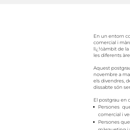
En un entorn co
comercial i màr
lï¿½àmbit de la 
les diferents àr
Aquest postgrau
novembre a març
els divendres, d
dissabte són se
El postgrau en 
Persones que
comercial i v
Persones que 
màrqueting i v