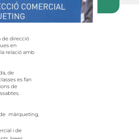
 de direcció
ques en
 la relació amb
da, de
lasses es fan
sions de
ssabtes.
 de màrqueting,
cial i de
ents àrees