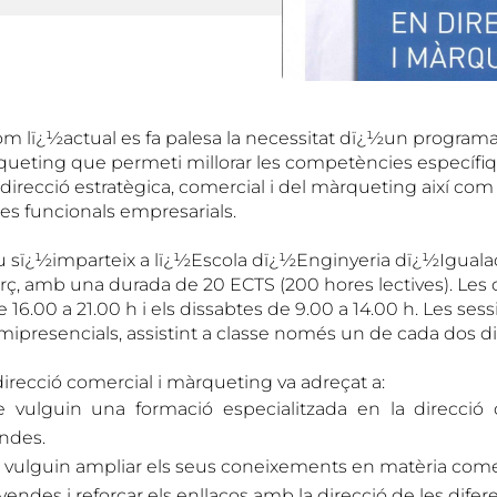
m lï¿½actual es fa palesa la necessitat dï¿½un programa
queting que permeti millorar les competències específi
direcció estratègica, comercial i del màrqueting així com
ees funcionals empresarials.
 sï¿½imparteix a lï¿½Escola dï¿½Enginyeria dï¿½Iguala
, amb una durada de 20 ECTS (200 hores lectives). Les c
e 16.00 a 21.00 h i els dissabtes de 9.00 a 14.00 h. Les ses
mipresencials, assistint a classe només un de cada dos di
direcció comercial i màrqueting va adreçat a:
 vulguin una formació especialitzada en la direcció
endes.
vulguin ampliar els seus coneixements en matèria comer
endes i reforçar els enllaços amb la direcció de les difer