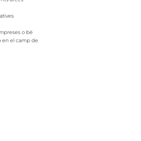
atives
 empreses o bé
ó en el camp de