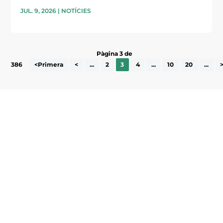
JUL. 9, 2026
|
NOTÍCIES
Pàgina 3 de
386
<Primera
<
...
2
3
4
...
10
20
...
Subscriu-te a la UEA Magazine, publicació
electrònica periòdica amb informació sobre
l’actualitat empresarial de la comarca.
He llegit i accepto la poítica de privacitat
ENVIAR