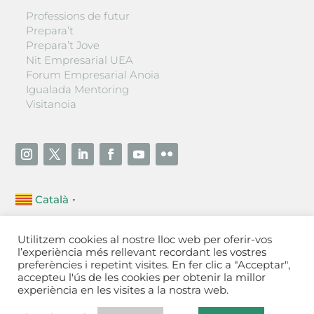
Professions de futur
Prepara’t
Prepara’t Jove
Nit Empresarial UEA
Forum Empresarial Anoia
Igualada Mentoring
Visitanoia
Català
▼
Unió Empresarial de l’Anoia (UEA)
Utilitzem cookies al nostre lloc web per oferir-vos
Ctra. de Manresa, 131, 08700 – Igualada
(Barcelona)
l’experiència més rellevant recordant les vostres
Tel 93 805 22 92
preferències i repetint visites. En fer clic a "Acceptar",
accepteu l'ús de les cookies per obtenir la millor
experiència en les visites a la nostra web.
Contactar
·
Avís legal
·
Política de privacitat
·
Política
de cookies
[Configurar]