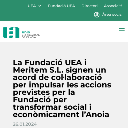
UEA
Fundació UEA
Directori
Associa’t!
Àrea socis
La Fundació UEA i
Meritem S.L. signen un
acord de col·laboració
per impulsar les accions
previstes per la
Fundació per
transformar social i
econòmicament l’Anoia
26.01.2024