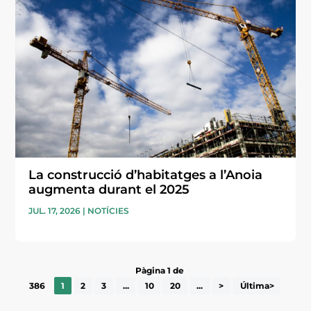
La construcció d’habitatges a l’Anoia
augmenta durant el 2025
JUL. 17, 2026
|
NOTÍCIES
Pàgina 1 de
386
1
2
3
...
10
20
...
>
Última>