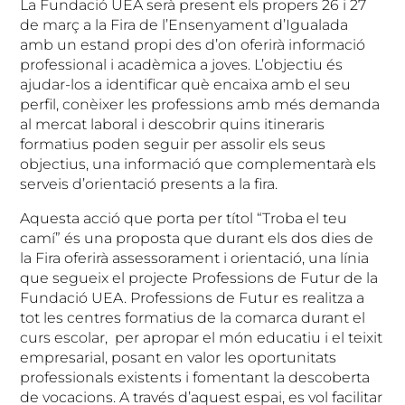
La Fundació UEA serà present els propers 26 i 27
de març a la Fira de l’Ensenyament d’Igualada
amb un estand propi des d’on oferirà informació
professional i acadèmica a joves. L’objectiu és
ajudar-los a identificar què encaixa amb el seu
perfil, conèixer les professions amb més demanda
al mercat laboral i descobrir quins itineraris
formatius poden seguir per assolir els seus
objectius, una informació que complementarà els
serveis d’orientació presents a la fira.
Aquesta acció que porta per títol “Troba el teu
camí” és una proposta que durant els dos dies de
la Fira oferirà assessorament i orientació, una línia
que segueix el projecte Professions de Futur de la
Fundació UEA. Professions de Futur es realitza a
tot les centres formatius de la comarca durant el
curs escolar, per apropar el món educatiu i el teixit
empresarial, posant en valor les oportunitats
professionals existents i fomentant la descoberta
de vocacions. A través d’aquest espai, es vol facilitar