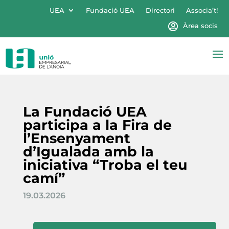
UEA
Fundació UEA
Directori
Associa’t!
Àrea socis
La Fundació UEA
participa a la Fira de
l’Ensenyament
d’Igualada amb la
iniciativa “Troba el teu
camí”
19.03.2026