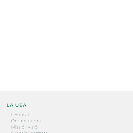
Subscriu-te a la UEA Magazine, publicació
electrònica periòdica amb informació sobre
l’actualitat empresarial de la comarca.
He llegit i accepto la poítica de privacitat
ENVIAR
LA UEA
L’Entitat
Organigrama
Missió i visió