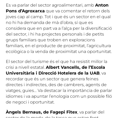
Es va parlar del sector agroalimentari, amb
Anton
Pons d’Agroxarxa
que va comentar el retorn dels
joves cap al camp. Tot i que és un sector en el qual
no hi ha demanda de mà d’obra, sí que es
considera que en part va a l’alça per la diversificació
del sector, i hi ha projectes personals i de petits
grups familiars que troben en exploracions
familiars, en el producte de proximitat, l’agricultura
ecològica o la venda de proximitat una oportunitat.
El sector del turisme és el que ha resistit millor la
crisi a nivell estatal.
Albert Vancells, de l’Escola
Universitària i Direcció Hotelera de la UAB
, va
recordar que és un sector que genera feines
directes i indirectes, des de cambrers, agents de
viatges, guies… Va destacar la importància de parlar
idiomes i va apuntar l’enologia com un possible filó
de negoci i oportunitat.
Àngels Bernaus, de Fagepi Fitex
, va parlar del
sector de la moda, de la tasca que estan fent