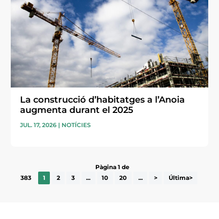
La construcció d’habitatges a l’Anoia
augmenta durant el 2025
JUL. 17, 2026
|
NOTÍCIES
Pàgina 1 de
383
1
2
3
...
10
20
...
>
Última>