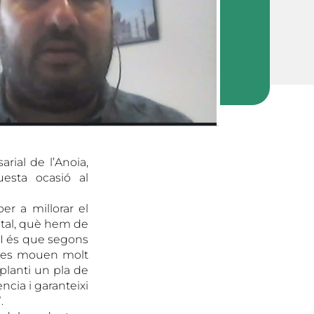
rial de l’Anoia,
esta ocasió al
er a millorar el
ital, què hem de
. I és que segons
s es mouen molt
planti un pla de
ncia i garanteixi
.