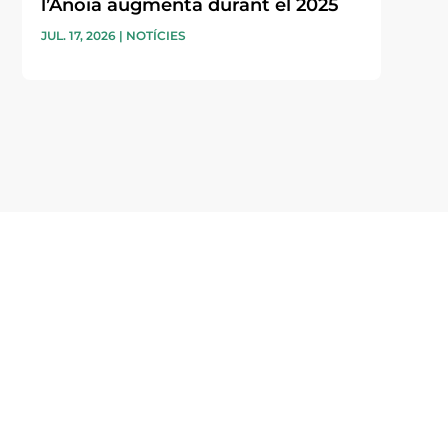
l’Anoia augmenta durant el 2025
JUL. 17, 2026
|
NOTÍCIES
i accepto la poítica de privacitat
ENVIAR