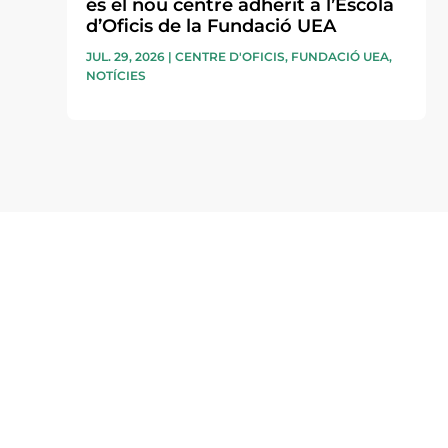
és el nou centre adherit a l’Escola
d’Oficis de la Fundació UEA
JUL. 29, 2026
|
CENTRE D'OFICIS
,
FUNDACIÓ UEA
,
NOTÍCIES
Subscriu-te a la UEA Magazi
electrònica periòdica amb i
l’actualitat empresarial de 