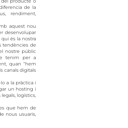
r del producte o
diferencia de la
us, rendiment,
 amb aquest nou
Per desenvolupar
qui és la nostra
es tendències de
l nostre públic
que tenim per a
nent, quan “hem
 canals digitals
o a la pràctica i
gar un hosting i
egals, logístics,
ases que hem de
de nous usuaris,