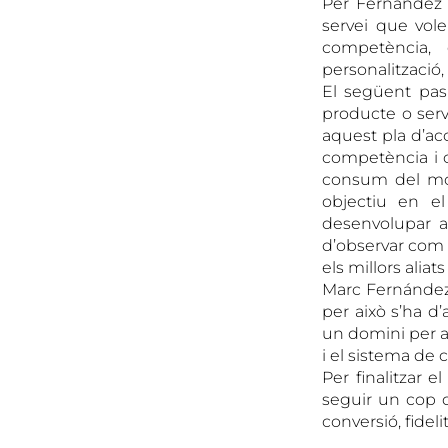
Per Fernández e
servei que vole
competència, 
personalització, 
El següent pas
producte o serv
aquest pla d’ac
competència i c
consum del mom
objectiu en el
desenvolupar a
d’observar com 
els millors alia
Marc Fernández v
per això s’ha d
un domini per al
i el sistema de
Per finalitzar
seguir un cop d
conversió, fidel