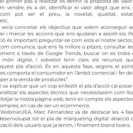
l primer pas a realitzar és definir la proposta de valo
m vendre, és a dir, identificar el valor afegit que ens 
com pot ser el preu, la novetat, qualitat, estat
etc.
 seria concretar els objectius que volem aconseguir
ei i marcar les accions que ens ajudaran a assolir-los. 
ció és important preguntar-se com està el nostre sector, 
om comunica, què ens fa millors o pitjors, consultar l
ent a través de Google Trends, buscar on es troba e
 món digital, i sobretot tenir clars els recursos 
quest pla d’acció. És en aquesta fase, segons el po
es comporta el consumidor en l’àmbit comercial i fer dels
ts per a la venda de productes”.
a explicar que un cop enllestit el pla d’acció cal posar-l
’analitzar els aspectes tècnics que necessitarem com llo
lotjar la nostra pàgina web, tenir en compte els aspectes l
 compres, en cas de ser un ecommerce.
 el WebinarUEA, Marc Férnandez va de destacar les 4 f
esenvolupat tot el pla de màrqueting digital: atracció 
ització dels usuaris que ja tenim, i finalment brand lovers.