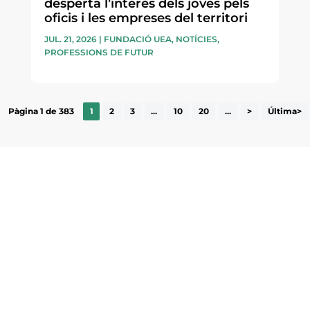
desperta l’interès dels joves pels
oficis i les empreses del territori
JUL. 21, 2026
|
FUNDACIÓ UEA
,
NOTÍCIES
,
PROFESSIONS DE FUTUR
Pàgina 1 de 383
1
2
3
...
10
20
...
>
Última>
ne, publicació
nformació sobre
la comarca.
He llegit 