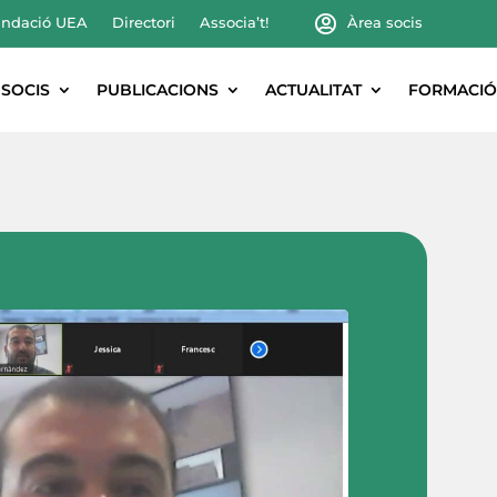
ndació UEA
Directori
Associa’t!
Àrea socis
SOCIS
PUBLICACIONS
ACTUALITAT
FORMACIÓ