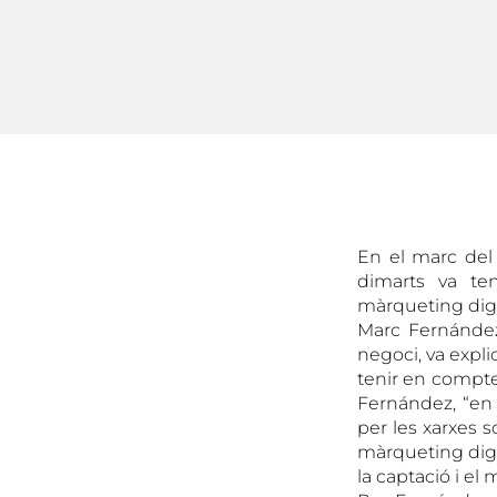
En el marc del 
dimarts va te
màrqueting digi
Marc Fernández,
negoci, va expl
tenir en compte,
Fernández, “en
per les xarxes 
màrqueting digit
la captació i el