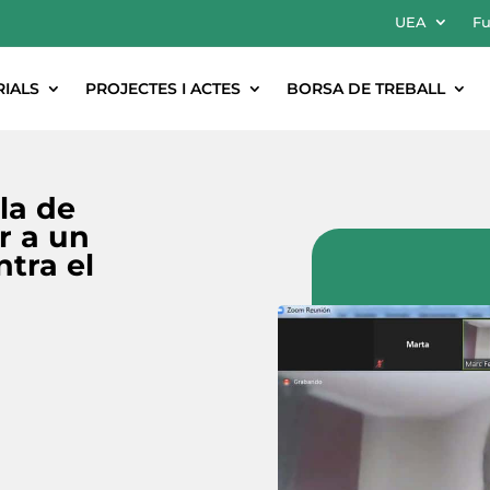
UEA
Fu
RIALS
PROJECTES I ACTES
BORSA DE TREBALL
la de
r a un
ntra el