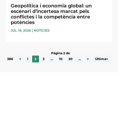
Geopolítica i economia global: un
escenari d’incertesa marcat pels
conflictes i la competència entre
potències
JUL. 16, 2026
|
NOTÍCIES
Pàgina 2 de
386
<
1
2
3
...
10
20
...
>
Última>
Subscriu-te a la UEA Magazine, publicació
electrònica periòdica amb informació sobre
l’actualitat empresarial de la comarca.