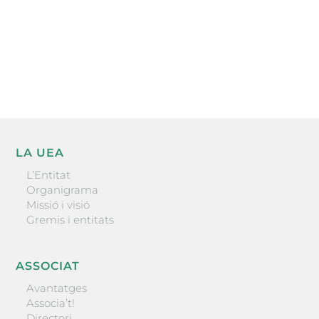
He llegit i accepto la poítica de privacitat
ENVIAR
LA UEA
L’Entitat
Organigrama
Missió i visió
Gremis i entitats
ASSOCIAT
Avantatges
Associa’t!
Directori