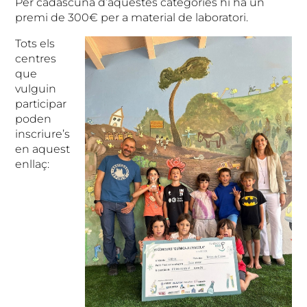
Per cadascuna d’aquestes categories hi ha un
premi de 300€ per a material de laboratori.
Tots els
centres
que
vulguin
participar
poden
inscriure’s
en aquest
enllaç: