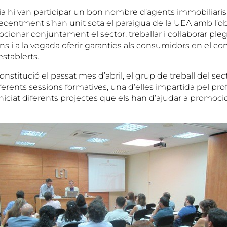
ia hi van participar un bon nombre d’agents immobiliari
recentment s’han unit sota el paraigua de la UEA amb l’o
omocionar conjuntament el sector, treballar i col·laborar ple
s i a la vegada oferir garanties als consumidors en el c
establerts.
onstitució el passat mes d’abril, el grup de treball del sec
ferents sessions formatives, una d’elles impartida pel pr
niciat diferents projectes que els han d’ajudar a promoci