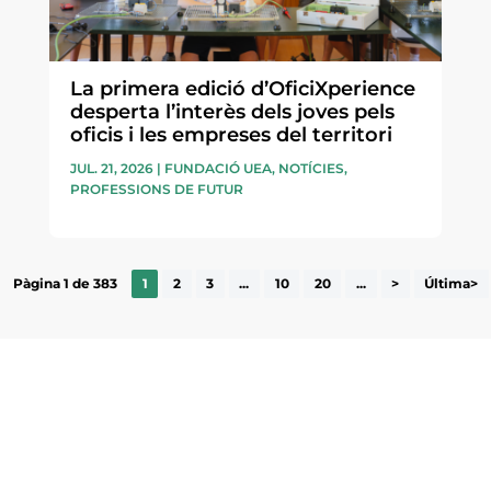
La primera edició d’OficiXperience
desperta l’interès dels joves pels
oficis i les empreses del territori
JUL. 21, 2026
|
FUNDACIÓ UEA
,
NOTÍCIES
,
PROFESSIONS DE FUTUR
Pàgina 1 de 383
1
2
3
...
10
20
...
>
Última>
ne, publicació
nformació sobre
He llegit 