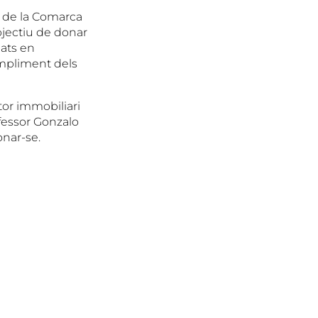
s de la Comarca
bjectiu de donar
gats en
ompliment dels
tor immobiliari
ofessor Gonzalo
onar-se.