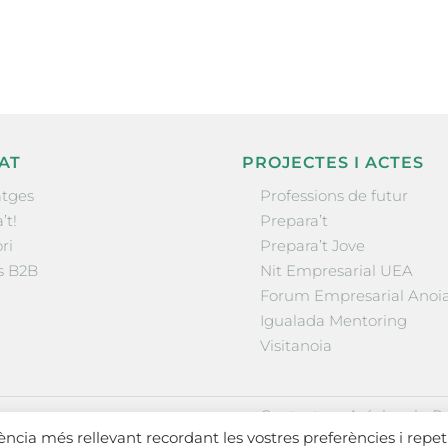
la comarca.
AT
PROJECTES I ACTES
tges
Professions de futur
’t!
Prepara’t
ri
Prepara’t Jove
s B2B
Nit Empresarial UEA
Forum Empresarial Anoi
Igualada Mentoring
Visitanoia
·
·
Contactar
Avís legal
Po
iència més rellevant recordant les vostres preferències i repet