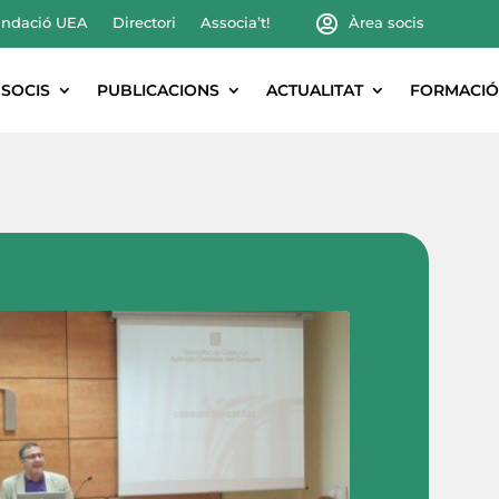
ndació UEA
Directori
Associa’t!
Àrea socis
SOCIS
PUBLICACIONS
ACTUALITAT
FORMACIÓ