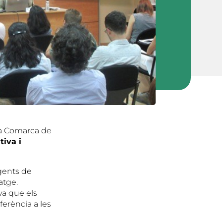
la Comarca de
iva i
agents de
atge.
va que els
ferència a les