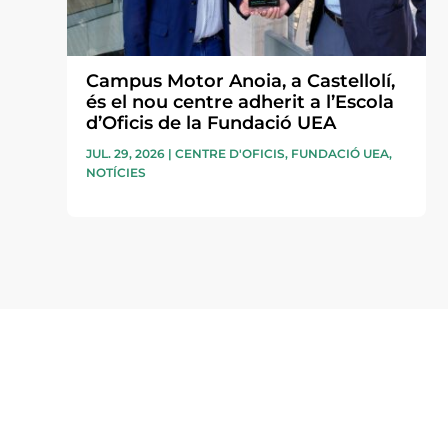
Campus Motor Anoia, a Castellolí,
és el nou centre adherit a l’Escola
d’Oficis de la Fundació UEA
JUL. 29, 2026
|
CENTRE D'OFICIS
,
FUNDACIÓ UEA
,
NOTÍCIES
Subscriu-te a la UEA Magazi
electrònica periòdica amb i