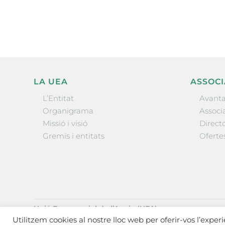
l’actualitat empresarial de 
LA UEA
ASSOCI
L’Entitat
Avanta
Organigrama
Associa
Missió i visió
Directo
Gremis i entitats
Oferte
Unió Empresarial de l’Anoia (UEA)
Ctra. de Manresa, 131, 08700 – Igualada
(Barcelona)
Utilitzem cookies al nostre lloc web per oferir-vos l’exper