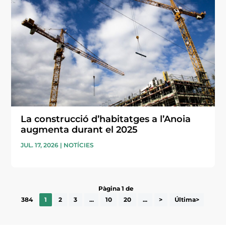
La construcció d’habitatges a l’Anoia
augmenta durant el 2025
JUL. 17, 2026
|
NOTÍCIES
Pàgina 1 de
384
1
2
3
...
10
20
...
>
Última>