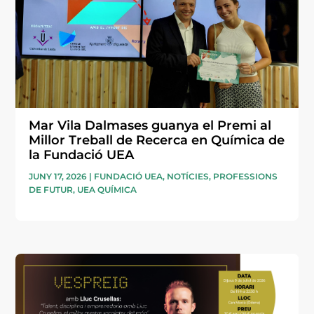
Mar Vila Dalmases guanya el Premi al
Millor Treball de Recerca en Química de
la Fundació UEA
JUNY 17, 2026
|
FUNDACIÓ UEA
,
NOTÍCIES
,
PROFESSIONS
DE FUTUR
,
UEA QUÍMICA