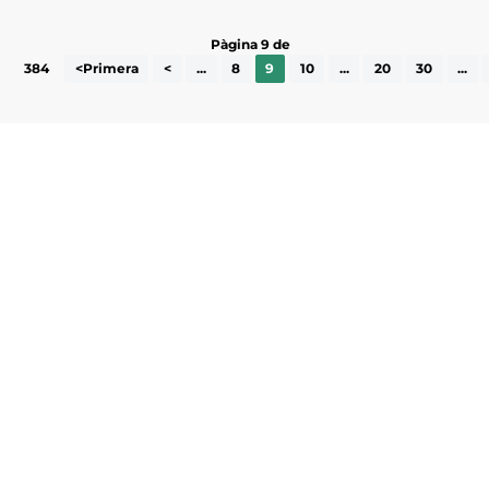
Pàgina 9 de
384
<Primera
<
...
8
9
10
...
20
30
...
Subscriu-te a la UEA Magazine, publicació
electrònica periòdica amb informació sobre
l’actualitat empresarial de la comarca.
He llegit i accepto la poítica de privacitat
ENVIAR