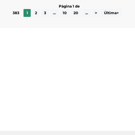
Pàgina 1 de
383
1
2
3
...
10
20
...
>
Última>
Subscriu-te a la UEA Magazine, publicació
electrònica periòdica amb informació sobre
l’actualitat empresarial de la comarca.
He llegit i accepto la poítica de privacitat
ENVIAR