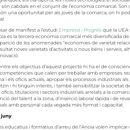
 són cabdals en el conjunt de l’economia comarcal. Són 
n una oportunitat per als joves de la comarca, on hi po
al.
sar de manifest a l’estudi
Empresa i Progrés
que la UEA v
noia és la tercera economia comarcal més diversificada de 
’aparició de les anomenades “economies de varietat relac
ltat noves varietats d’activitats o nous béns i serveis, a
nnovació.
entre els objectius d’aquest projecte hi ha el de conscienc
es competències que calen per treballar amb empreses rea
eina i els oficis actuals, apropar els processos industrials als
itzin i hi tinguin interès, i també sensibilitzar la societat 
oficis, titulacions i sectors industrials arrelats a la comar
ció del talent a la zona, d’inserció laboral ràpida i de reva
onals amb personal cada vegada més format i capacitat.
 juny
res educatius i formatius d’arreu de l’Anoia volen implicar-