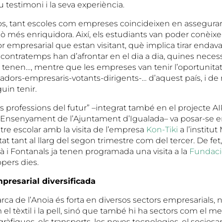
u testimoni i la seva experiència.
sos, tant escoles com empreses coincideixen en assegurar
lò més enriquidora. Així, els estudiants van poder conèixe
tor empresarial que estan visitant, què implica tirar endav
contratemps han d’afrontar en el dia a dia, quines necess
 tenen…, mentre que les empreses van tenir l’oportunita
lladors-empresaris-votants-dirigents-… d’aquest país, i de
in tenir.
s professions del futur” –integrat també en el projecte A
Ensenyament de l’Ajuntament d’Igualada– va posar-se e
tre escolar amb la visita de l’empresa
Kon-Tiki
a l’institut
tat tant al llarg del segon trimestre com del tercer. De fet
à i Fontanals ja tenen programada una visita a la
Fundació
pers dies.
presarial diversificada
rca de l’Anoia és forta en diversos sectors empresarials,
el tèxtil i la pell, sinó que també hi ha sectors com el meta
gràfiques, els transports, les noves tecnologies, el sociosan