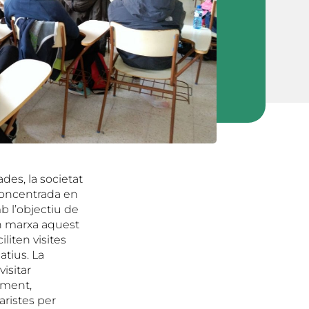
es, la societat
 concentrada en
b l’objectiu de
en marxa aquest
liten visites
atius. La
isitar
lament,
aristes per