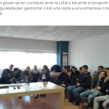
 posar-se en contacte amb la UEA o bé amb el projecte
Igualada per gestionar o bé una visita a una empresa, o 
i.