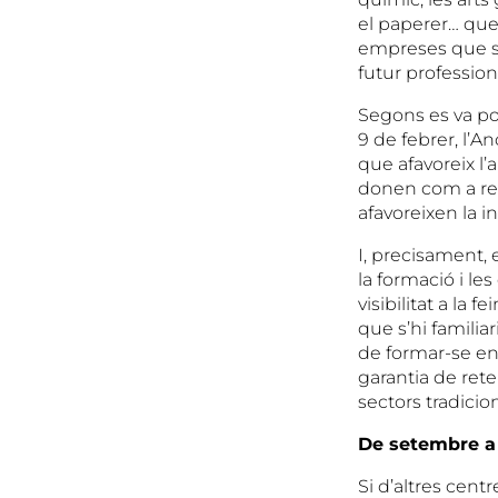
el paperer… que
empreses que só
futur profession
Segons es va po
9 de febrer, l’A
que afavoreix l
donen com a resu
afavoreixen la i
I, precisament, 
la formació i l
visibilitat a la f
que s’hi familiar
de formar-se en 
garantia de reten
sectors tradici
De setembre a
Si d’altres cent