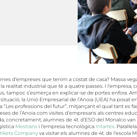
enes d’empreses que tenim a costat de casa? Massa vegad
la realitat industrial que té a quatre passes. I l’empresa,
ius, tampoc s’esmerça en explicar-se de portes enfora. Am
 situació, la Unió Empresarial de l’Anoia (UEA) ha posat 
 “Les professions del futur”, mitjançant el qual tant es faci
eses de l’Anoia com visites d’empresaris als centres educ
, concretament, alumnes de 4t. d’ESO del Monalco van v
gística
Mestrans
i l’empresa tecnològica
Intartex
. Paral·le
Stikets Company
va visitar els alumnes de 4t. de l’escola M