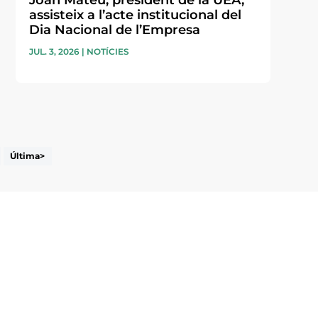
Joan Mateu, president de la UEA,
assisteix a l’acte institucional del
Dia Nacional de l’Empresa
JUL. 3, 2026
|
NOTÍCIES
Última>
i accepto la poítica de privacitat
ENVIAR