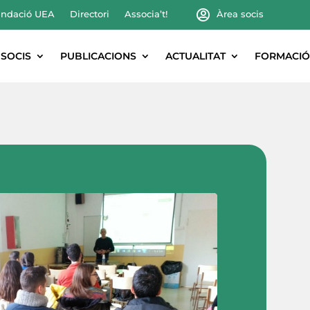
ndació UEA
Directori
Associa’t!
Àrea socis
SOCIS
PUBLICACIONS
ACTUALITAT
FORMACIÓ