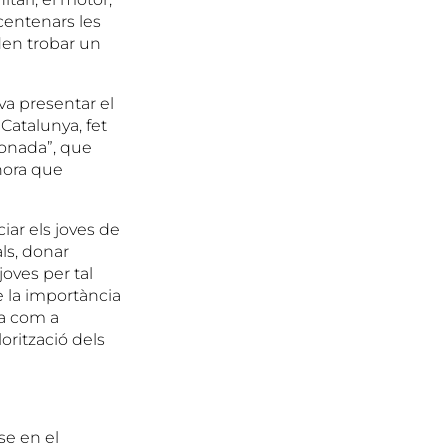
centenars les
den trobar un
a presentar el
Catalunya, fet
ionada”, que
lhora que
iar els joves de
ls, donar
 joves per tal
de la importància
ca com a
lorització dels
se en el