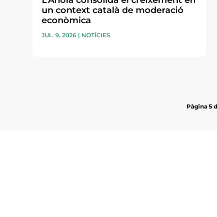
L’Anoia consolida el creixement en
un context català de moderació
econòmica
JUL. 9, 2026
|
NOTÍCIES
Pàgina 5 
Subscriu-te a la UEA Magazi
electrònica periòdica amb i
l’actualitat empresarial de 