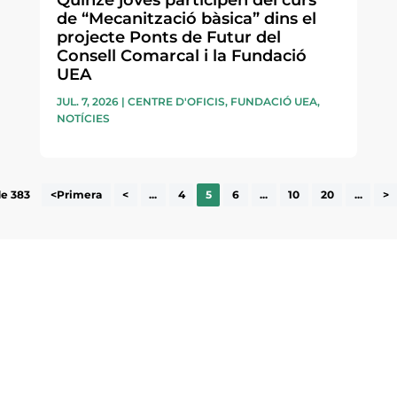
Quinze joves participen del curs
de “Mecanització bàsica” dins el
projecte Ponts de Futur del
Consell Comarcal i la Fundació
UEA
JUL. 7, 2026
|
CENTRE D'OFICIS
,
FUNDACIÓ UEA
,
NOTÍCIES
de 383
<Primera
<
...
4
5
6
...
10
20
...
>
ne, publicació
nformació sobre
la comarca.
He llegit 