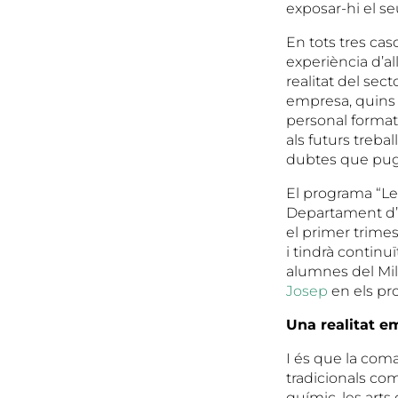
exposar-hi el se
En tots tres ca
experiència d’al
realitat del sec
empresa, quins 
personal format
als futurs treba
dubtes que pugu
El programa “Le
Departament d’
el primer trimes
i tindrà continuï
alumnes del Mil
Josep
en els pro
Una realitat em
I és que la coma
tradicionals com 
químic, les arts 