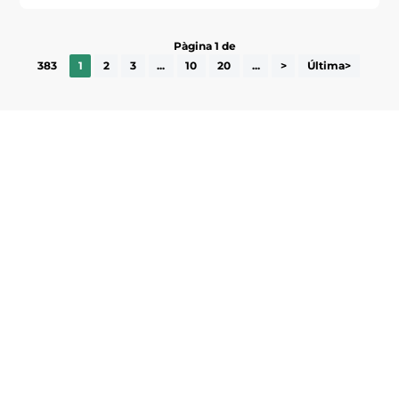
Pàgina 1 de
383
1
2
3
...
10
20
...
>
Última>
Subscriu-te a la UEA Magazine, publicació
electrònica periòdica amb informació sobre
l’actualitat empresarial de la comarca.
He llegit i accepto la poítica de privacitat
ENVIAR