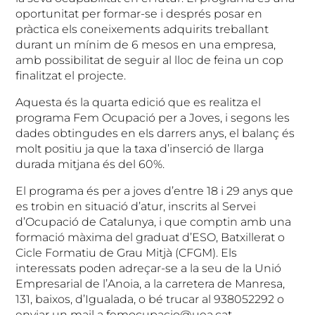
oportunitat per formar-se i després posar en
pràctica els coneixements adquirits treballant
durant un mínim de 6 mesos en una empresa,
amb possibilitat de seguir al lloc de feina un cop
finalitzat el projecte.
Aquesta és la quarta edició que es realitza el
programa Fem Ocupació per a Joves, i segons les
dades obtingudes en els darrers anys, el balanç és
molt positiu ja que la taxa d’inserció de llarga
durada mitjana és del 60%.
El programa és per a joves d’entre 18 i 29 anys que
es trobin en situació d’atur, inscrits al Servei
d’Ocupació de Catalunya, i que comptin amb una
formació màxima del graduat d’ESO, Batxillerat o
Cicle Formatiu de Grau Mitjà (CFGM). Els
interessats poden adreçar-se a la seu de la Unió
Empresarial de l’Anoia, a la carretera de Manresa,
131, baixos, d’Igualada, o bé trucar al 938052292 o
enviar un mail a femocupacio@uea.cat.