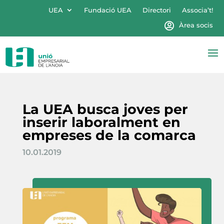
UEA
Fundació UEA
Directori
Associa’t!
Àrea socis
La UEA busca joves per
inserir laboralment en
empreses de la comarca
10.01.2019