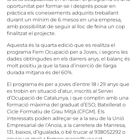
oportunitat per formar-se i després posar en
pràctica els coneixements adquirits treballant
durant un mínim de 6 mesos en una empresa,
amb possibilitat de seguir al lloc de feina un cop
finalitzat el projecte.
Aquesta és la quarta edició que es realitza el
programa Fem Ocupació per a Joves, i segons les
dades obtingudes en els darrers anys, el balanç és
molt positiu ja que la taxa d’inserció de llarga
durada mitjana és del 60%.
El programa és per a joves d’entre 18 i 29 anys que
es trobin en situació d’atur, inscrits al Servei
d’Ocupació de Catalunya, i que comptin amb una
formació màxima del graduat d’ESO, Batxillerat o
Cicle Formatiu de Grau Mitjà (CFGM). Els
interessats poden adreçar-se a la seu de la Unió
Empresarial de l’Anoia, a la carretera de Manresa,
131, baixos, d’Igualada, o bé trucar al 938052292 o
enviar un mail a femocupacio@uea.cat.