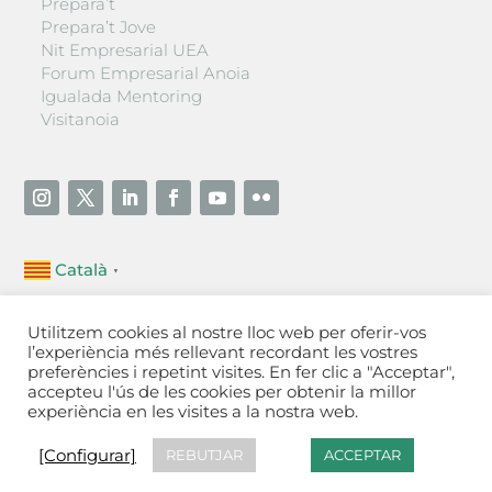
Prepara’t
Prepara’t Jove
Nit Empresarial UEA
Forum Empresarial Anoia
Igualada Mentoring
Visitanoia
Català
▼
Unió Empresarial de l’Anoia (UEA)
Utilitzem cookies al nostre lloc web per oferir-vos
Ctra. de Manresa, 131, 08700 – Igualada
(Barcelona)
l’experiència més rellevant recordant les vostres
Tel 93 805 22 92
preferències i repetint visites. En fer clic a "Acceptar",
accepteu l'ús de les cookies per obtenir la millor
experiència en les visites a la nostra web.
Contactar
·
Avís legal
·
Política de privacitat
·
Política
de cookies
[Configurar]
[Configurar]
REBUTJAR
ACCEPTAR
Fet a Igualada per Aladetres