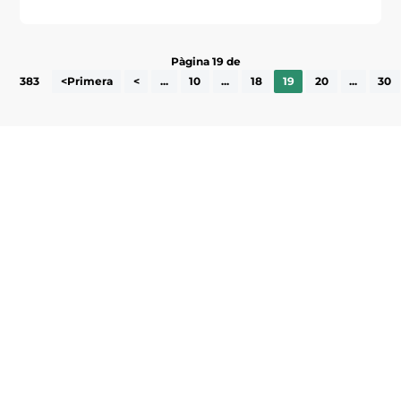
Pàgina 19 de
383
<Primera
<
...
10
...
18
19
20
...
30
Subscriu-te a la UEA Magazine, publicació
electrònica periòdica amb informació sobre
l’actualitat empresarial de la comarca.
He llegit i accepto la poítica de privacitat
ENVIAR