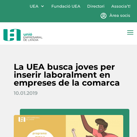
UEA
Fundació UEA
Directori
Associa’t!
Àrea socis
La UEA busca joves per
inserir laboralment en
empreses de la comarca
10.01.2019