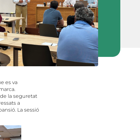
ue es va
omarca.
 de la seguretat
ressats a
ansió. La sessió