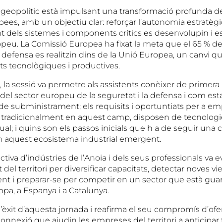
t geopolític està impulsant una transformació profunda de
pees, amb un objectiu clar: reforçar l’autonomia estratègi
t dels sistemes i components crítics es desenvolupin i es
ropeu. La Comissió Europea ha fixat la meta que el 65 % de
 defensa es realitzin dins de la Unió Europea, un canvi q
ts tecnològiques i productives.
 la sessió va permetre als assistents conèixer de primer
del sector europeu de la seguretat i la defensa i com est
e subministrament; els requisits i oportuntiats per a emp
 tradicionalment en aquest camp, disposen de tecnologi
al; i quins son els passos inicials que h a de seguir una
n aquest ecosistema industrial emergent.
activa d’indústries de l’Anoia i dels seus professionals va 
t del territori per diversificar capacitats, detectar noves vi
t i preparar-se per competir en un sector que està gua
opa, a Espanya i a Catalunya.
’èxit d’aquesta jornada i reafirma el seu compromís d’ofer
onnexió que ajudin les empreses del territori a anticipar