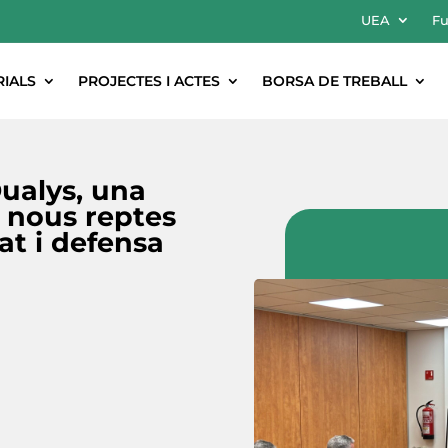
UEA
Fu
RIALS
PROJECTES I ACTES
BORSA DE TREBALL
ualys, una
s nous reptes
at i defensa