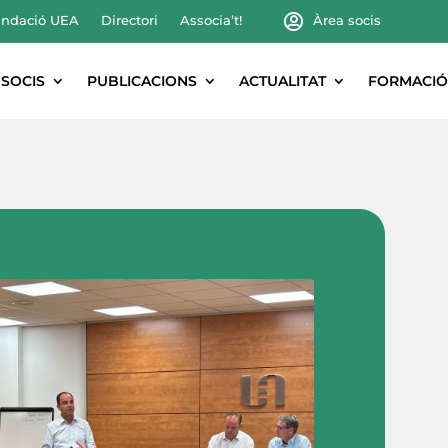
ndació UEA
Directori
Associa’t!
Àrea socis
SOCIS
PUBLICACIONS
ACTUALITAT
FORMACIÓ