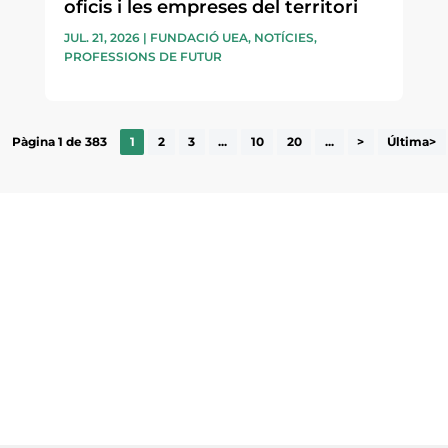
oficis i les empreses del territori
JUL. 21, 2026
|
FUNDACIÓ UEA
,
NOTÍCIES
,
PROFESSIONS DE FUTUR
Pàgina 1 de 383
1
2
3
...
10
20
...
>
Última>
ne, publicació
nformació sobre
la comarca.
He llegit 