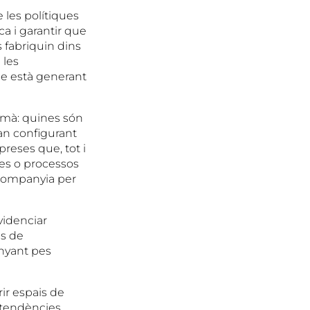
 les polítiques
ca i garantir que
 fabriquin dins
 les
ue està generant
a mà: quines són
an configurant
reses que, tot i
es o processos
 companyia per
evidenciar
es de
nyant pes
ir espais de
 tendències,