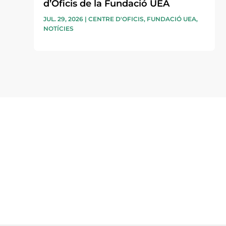
d’Oficis de la Fundació UEA
JUL. 29, 2026
|
CENTRE D'OFICIS
,
FUNDACIÓ UEA
,
NOTÍCIES
Subscriu-te a la UEA Magazi
electrònica periòdica amb i
l’actualitat empresarial de 