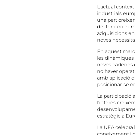
L’actual contex
industrials euro
una part creixen
del territori eu
adquisicions en
noves necessita
En aquest marc,
les dinàmiques 
noves cadenes d
no haver operat
amb aplicació du
posicionar-se e
La participació 
l’interès creixen
desenvolupamen
estratègic a Eur
La UEA celebra l
coneixement i c