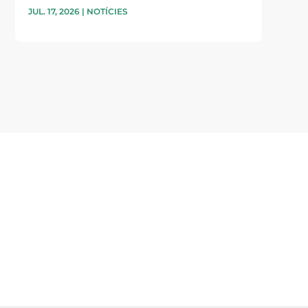
JUL. 17, 2026
|
NOTÍCIES
i accepto la poítica de privacitat
ENVIAR