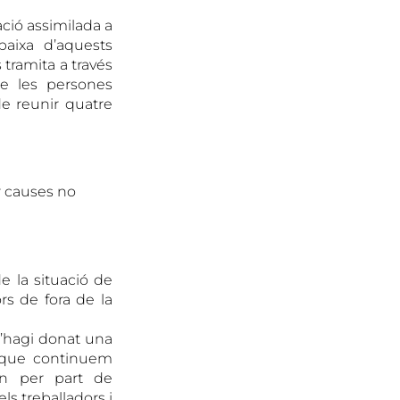
ció assimilada a
baixa d’aquests
 tramita a través
de les persones
de reunir quatre
er causes no
e la situació de
ors de fora de la
s’hagi donat una
t que continuem
an per part de
ls treballadors i