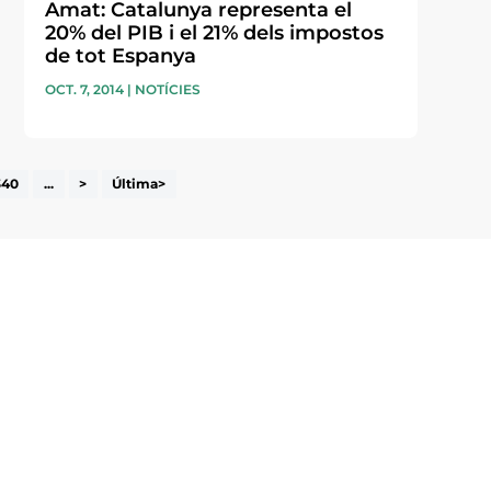
Amat: Catalunya representa el
20% del PIB i el 21% dels impostos
de tot Espanya
OCT. 7, 2014
|
NOTÍCIES
340
...
>
Última>
i accepto la poítica de privacitat
ENVIAR