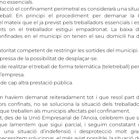
 no essencials.
acció el confinament perimetral es considerarà una situa
eball. En principi el procediment per demanar la 
el mateix que el ja previst pels treballadors essencials i es
ts on el treballador estigui empadronat. La baixa 
onfinades en el municipi on tenen el seu domicili ha 
utoritat competent de restringir les sortides del municipi.
ressa de la possibilitat de desplaçar-se.
 de realitzar el treball de forma telemàtica (teletreball) p
l’empresa.
e cap altra prestació pública.
om havíem demanat reiteradament tot i que resol part d
rs confinats, no se soluciona la situació dels treballad
que treballen als municipis afectats pel confinament.
t, des de la Unió Empresarial de l’Anoia, celebrem que 
 que lamentem que sigui parcial, i seguim constatan
n una situació d’indefensió i desprotecció molt gr
 necessitem solucionar, el més aviat possible, la situació de