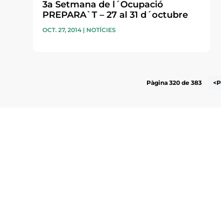
3a Setmana de l´Ocupació
PREPARA`T – 27 al 31 d´octubre
OCT. 27, 2014
|
NOTÍCIES
Pàgina 320 de 383
<P
Subscriu-te a la UEA Magazi
electrònica periòdica amb i
l’actualitat empresarial de 