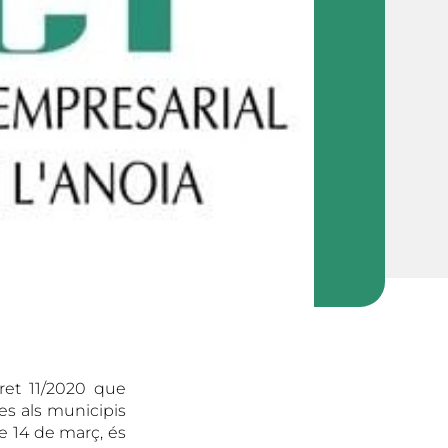
cret 11/2020 que
es als municipis
e 14 de març, és