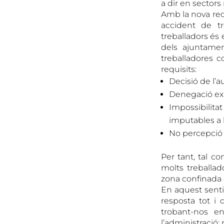
a dir en sectors
Amb la nova red
accident de tr
treballadors és 
dels ajuntamen
treballadores c
requisits:
Decisió de l’a
Denegació exp
Impossibilitat
imputables a 
No percepció d
Per tant, tal c
molts treballado
zona confinada 
En aquest senti
resposta tot i
trobant-nos e
l’administració: