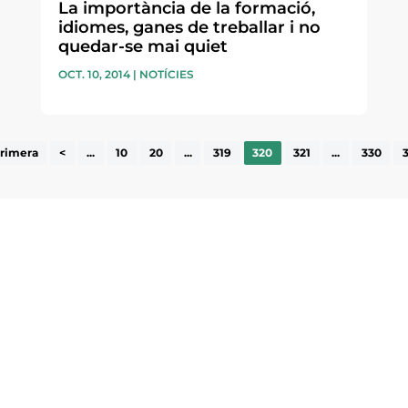
La importància de la formació,
idiomes, ganes de treballar i no
quedar-se mai quiet
OCT. 10, 2014
|
NOTÍCIES
rimera
<
...
10
20
...
319
320
321
...
330
ne, publicació
nformació sobre
la comarca.
He llegit 