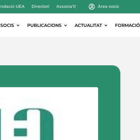
ndació UEA
Directori
Associa’t!
Àrea socis
SOCIS
PUBLICACIONS
ACTUALITAT
FORMACIÓ