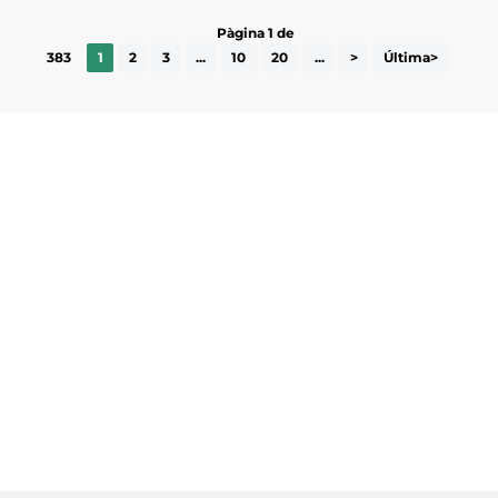
Pàgina 1 de
383
1
2
3
...
10
20
...
>
Última>
Subscriu-te a la UEA Magazine, publicació
electrònica periòdica amb informació sobre
l’actualitat empresarial de la comarca.
He llegit i accepto la poítica de privacitat
ENVIAR