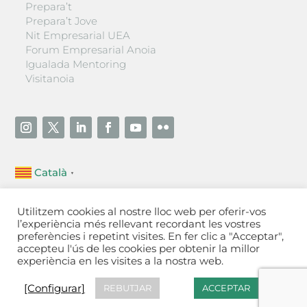
Prepara’t
Prepara’t Jove
Nit Empresarial UEA
Forum Empresarial Anoia
Igualada Mentoring
Visitanoia
Català
▼
Unió Empresarial de l’Anoia (UEA)
Utilitzem cookies al nostre lloc web per oferir-vos
Ctra. de Manresa, 131, 08700 – Igualada
(Barcelona)
l’experiència més rellevant recordant les vostres
Tel 93 805 22 92
preferències i repetint visites. En fer clic a "Acceptar",
accepteu l'ús de les cookies per obtenir la millor
experiència en les visites a la nostra web.
Contactar
·
Avís legal
·
Política de privacitat
·
Política
de cookies
[Configurar]
[Configurar]
REBUTJAR
ACCEPTAR
Fet a Igualada per Aladetres