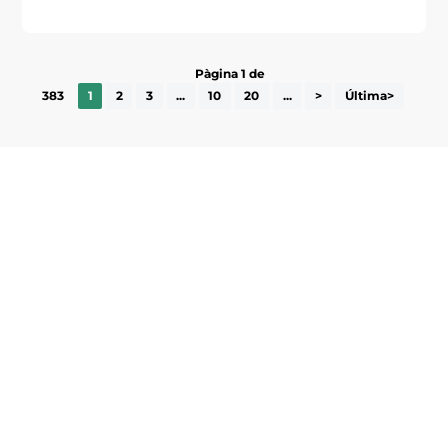
Pàgina 1 de
383
1
2
3
...
10
20
...
>
Última>
Subscriu-te a la UEA Magazine, publicació
electrònica periòdica amb informació sobre
l’actualitat empresarial de la comarca.
He llegit i accepto la poítica de privacitat
ENVIAR