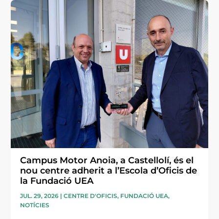
Campus Motor Anoia, a Castellolí, és el
nou centre adherit a l’Escola d’Oficis de
la Fundació UEA
JUL. 29, 2026
|
CENTRE D'OFICIS
,
FUNDACIÓ UEA
,
NOTÍCIES