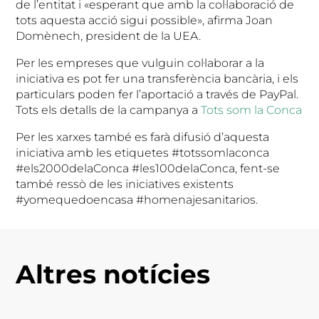
de l’entitat i «esperant que amb la col·laboració de
tots aquesta acció sigui possible», afirma Joan
Domènech, president de la UEA.
Per les empreses que vulguin col·laborar a la
iniciativa es pot fer una transferència bancària, i els
particulars poden fer l’aportació a través de PayPal.
Tots els detalls de la campanya a
Tots som la Conca
Per les xarxes també es farà difusió d’aquesta
iniciativa amb les etiquetes #totssomlaconca
#els2000delaConca #les100delaConca, fent-se
també ressò de les iniciatives existents
#yomequedoencasa #homenajesanitarios.
Altres notícies