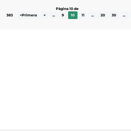
Pàgina 10 de
383
<Primera
<
...
9
10
11
...
20
30
...
Subscriu-te a la UEA Magazine, publicació
electrònica periòdica amb informació sobre
l’actualitat empresarial de la comarca.
He llegit i accepto la poítica de privacitat
ENVIAR