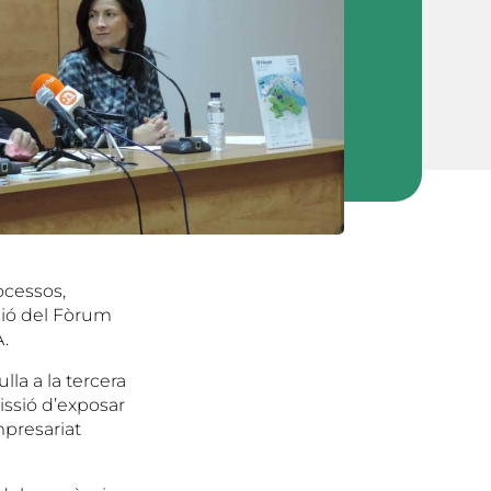
ocessos,
ició del Fòrum
A.
ulla a la tercera
issió d’exposar
mpresariat