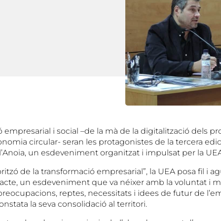
 empresarial i social –de la mà de la digitalització dels pr
’economia circular- seran les protagonistes de la tercera ed
l’Anoia, un esdeveniment organitzat i impulsat per la UE
horitzó de la transformació empresarial”, la UEA posa fil i ag
 acte, un esdeveniment que va néixer amb la voluntat i m
preocupacions, reptes, necessitats i idees de futur de l’e
nstata la seva consolidació al territori.