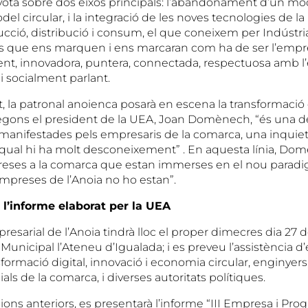
vota sobre dos eixos principals: l’abandonament d’un m
del circular, i la integració de les noves tecnologies de la
cció, distribució i consum, el que coneixem per Indústri
ls que ens marquen i ens marcaran com ha de ser l’empre
ient, innovadora, puntera, connectada, respectuosa amb l’
 socialment parlant.
, la patronal anoienca posarà en escena la transformació 
egons el president de la UEA, Joan Domènech, “és una d
anifestades pels empresaris de la comarca, una inquie
la qual hi ha molt desconeixement” . En aquesta línia, Do
eses a la comarca que estan immerses en el nou paradi
empreses de l’Anoia no ho estan”.
 l’informe elaborat per la UEA
resarial de l’Anoia tindrà lloc el proper dimecres dia 27 d
e Municipal l’Ateneu d’Igualada; i es preveu l’assistència d
formació digital, innovació i economia circular, enginyers
als de la comarca, i diverses autoritats polítiques.
ons anteriors, es presentarà l’informe “III Empresa i Progr