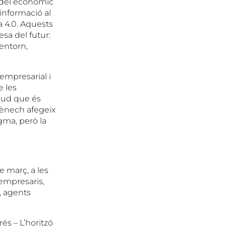
odel econòmic
 informació al
a 4.0. Aquests
sa del futur:
entorn,
empresarial i
e les
tud que és
mènech afegeix
gma, però la
e març, a les
’empresaris,
, agents
és – L’horitzó