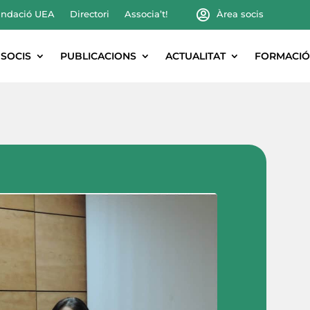
ndació UEA
Directori
Associa’t!
Àrea socis
SOCIS
PUBLICACIONS
ACTUALITAT
FORMACIÓ