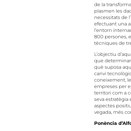
de la transform
plasmen les dade
necessitats de l’
efectuant una an
l’entorn interna
800 persones, e
tècniques de tre
L’objectiu d’aq
que determinarà 
què suposa aque
canvi tecnològic
coneixement, les
empreses per en
territori com a
seva estratègia
aspectes positi
vegada, més com
Ponència d’Alf