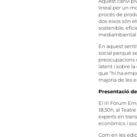
Aquest canvi pi
lineal per un mo
procés de produ
dos eixos són e
sostenible, efic
mediambiental i
En aquest sentit
social perquè s
preocupacions m
latent i sobre 
que “hi ha empr
majoria de les 
Presentació de
El III Fòrum Emp
18:30h, al Teatr
experts en trans
econòmics i soci
Com en les edici