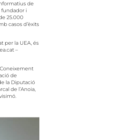
informatius de
i fundador i
 de 25.000
amb casos d’èxits
at per la UEA, és
a.cat –
i Coneixement
ació de
de la Diputació
rcal de l’Anoia,
visimó.