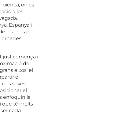
anoienca, on es
ació a les
a vegada,
nya, Espanya i
 de les més de
 jornades
t just comença i
roximació del
rans eixos: el
partir el
 i les seves
sicionar el
s enfoquin la
i que té molts
 ser cada