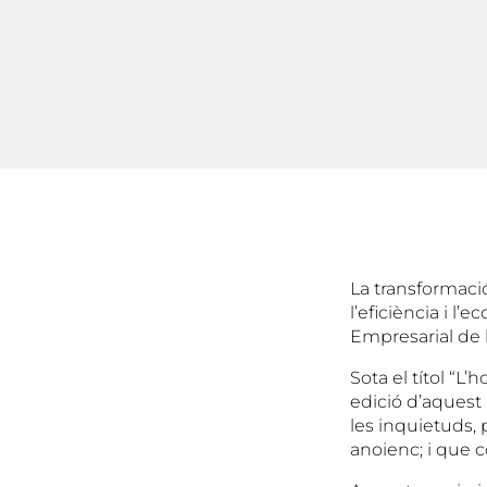
La transformació
l’eficiència i l
Empresarial de 
Sota el títol “L’
edició d’aquest
les inquietuds, 
anoienc; i que co