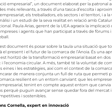
ació empresarial”, un document elaborat per la patronal 
s més rellevants, a través d’una tasca d’escolta i aproxim
empresariat, els treballadors, els sectors i el territori, i a l
àlisi i un estudi de la seva realitat en relació amb Catalu
cional. Paula Arias, gerent de la UEA agraeix la implicació
mpreses i agents que han participat a través de fòrums i
ball.
uest document és posar sobre la taula una situació que to
el present i el futur de la comarca de l’Anoia. És una ap
st horitzó de la transformació empresarial basat en dos g
 i l’economia circular. A més, també té la voluntat de com
 eines i les estratègies, així com el context de la comarca
carar de manera conjunta un full de ruta que permeti po
 comarca resilient en un entorn canviant: que les emprese
 empresarial, tenint en compte aquest entorn que canvia 
us perquè puguin avançar sense quedar fora del mercat i
petitives i sostenibles.
ons Cornella, expert en innovació