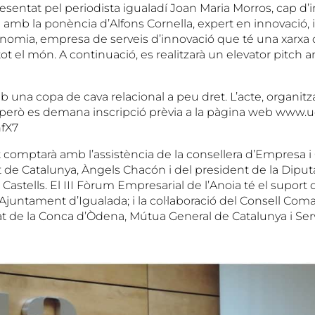
esentat pel periodista igualadí Joan Maria Morros, cap d’
 amb la ponència d’Alfons Cornella, expert en innovació, 
onomia, empresa de serveis d’innovació que té una xarxa
tot el món. A continuació, es realitzarà un elevator pitch 
b una copa de cava relacional a peu dret. L’acte, organitz
però es demana inscripció prèvia a la pàgina web www.ue
nfX7
comptarà amb l’assistència de la consellera d’Empresa 
t de Catalunya, Àngels Chacón i del president de la Diput
Castells. El III Fòrum Empresarial de l’Anoia té el suport 
’Ajuntament d’Igualada; i la col·laboració del Consell Coma
 de la Conca d’Òdena, Mútua General de Catalunya i Ser