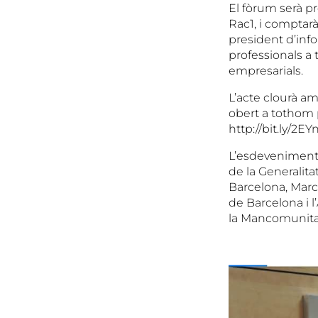
El fòrum serà pr
Rac1, i comptarà
president d’inf
professionals a 
empresarials.
L’acte clourà am
obert a tothom 
http://bit.ly/2EY
L’esdeveniment 
de la Generalita
Barcelona, Marc 
de Barcelona i l
la Mancomunitat