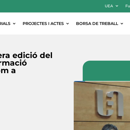
UEA
Fu
RIALS
PROJECTES I ACTES
BORSA DE TREBALL
ra edició del
rmació
om a