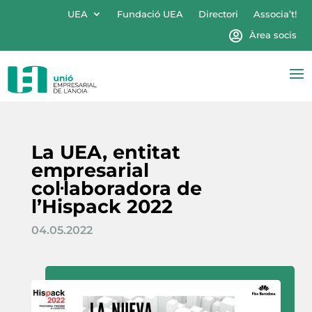
UEA
Fundació UEA
Directori
Associa’t!
Àrea socis
La UEA, entitat
empresarial
col·laboradora de
l’Hispack 2022
04.05.2022