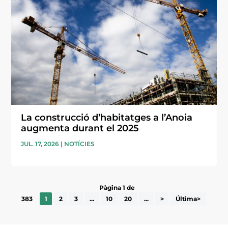
La construcció d’habitatges a l’Anoia
augmenta durant el 2025
JUL. 17, 2026
|
NOTÍCIES
Pàgina 1 de
383
1
2
3
...
10
20
...
>
Última>