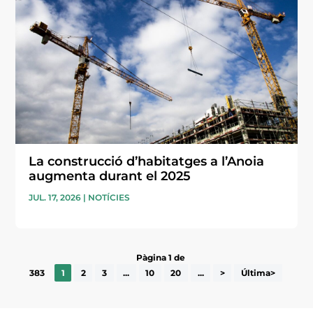
La construcció d’habitatges a l’Anoia
augmenta durant el 2025
JUL. 17, 2026
|
NOTÍCIES
Pàgina 1 de
383
1
2
3
...
10
20
...
>
Última>