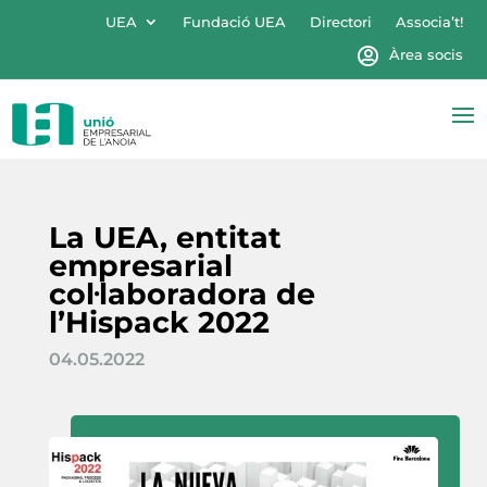
UEA
Fundació UEA
Directori
Associa’t!
Àrea socis
La UEA, entitat
empresarial
col·laboradora de
l’Hispack 2022
04.05.2022