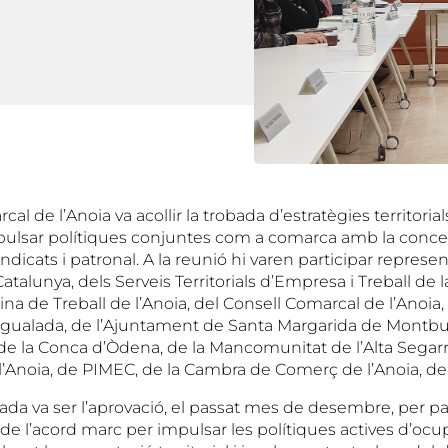
al de l’Anoia va acollir la trobada d’estratègies territoria
mpulsar polítiques conjuntes com a comarca amb la conce
indicats i patronal. A la reunió hi varen participar represe
talunya, dels Serveis Territorials d’Empresa i Treball de 
icina de Treball de l’Anoia, del Consell Comarcal de l’Anoia,
Igualada, de l’Ajuntament de Santa Margarida de Montbui
 la Conca d’Òdena, de la Mancomunitat de l’Alta Segarra
l’Anoia, de PIMEC, de la Cambra de Comerç de l’Anoia, de
bada va ser l’aprovació, el passat mes de desembre, per p
, de l’acord marc per impulsar les polítiques actives d’ocu