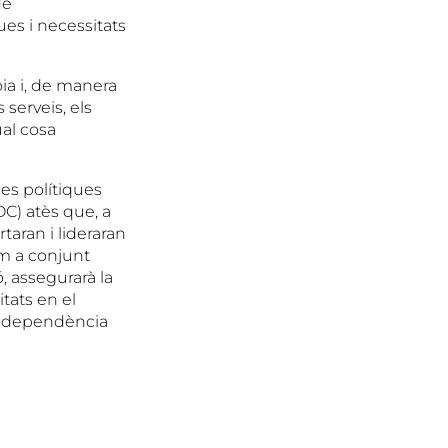
de
ues i necessitats
oia i, de manera
serveis, els
ual cosa
es polítiques
OC) atès que, a
rtaran i lideraran
om a conjunt
, assegurarà la
tats en el
la dependència