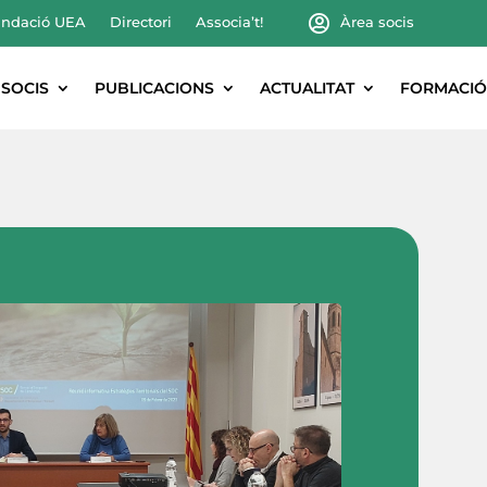
ndació UEA
Directori
Associa’t!
Àrea socis
SOCIS
PUBLICACIONS
ACTUALITAT
FORMACIÓ