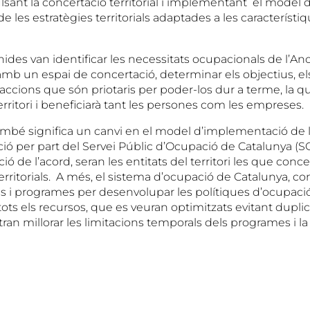
lsant la concertació territorial i implementant el model 
les estratègies territorials adaptades a les característiq
nides van identificar les necessitats ocupacionals de l’An
b un espai de concertació, determinar els objectius, els 
accions que són priotaris per poder-los dur a terme, la q
erritori i beneficiarà tant les persones com les empreses.
mbé significa un canvi en el model d’implementació de l
ió per part del Servei Públic d’Ocupació de Catalunya (S
ació de l’acord, seran les entitats del territori les que conce
territorials. A més, el sistema d’ocupació de Catalunya, c
eis i programes per desenvolupar les polítiques d’ocupació
ots els recursos, que es veuran optimitzats evitant duplici
etran millorar les limitacions temporals dels programes i 