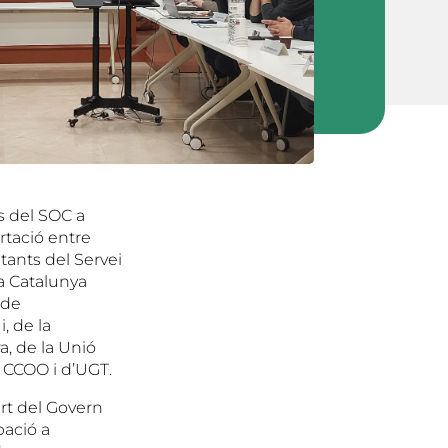
ls del SOC a
rtació entre
ntants del Servei
la Catalunya
 de
, de la
, de la Unió
 CCOO i d’UGT.
art del Govern
pació a