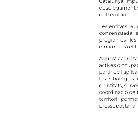
Catalunya, impu
desplegament de 
del territori.
Les entitats reu
consensuada i am
programes i les 
dinamitzarà el t
Aquest acord ta
actives d’ocupac
partir de l’aplic
les estratègies 
d’entitats, serv
coordinació de t
territori i perm
pressupostària.