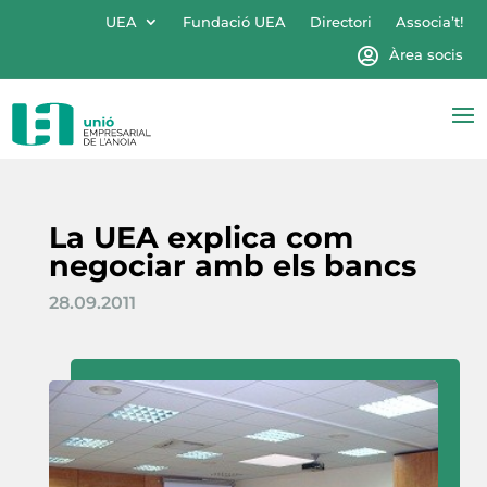
UEA
Fundació UEA
Directori
Associa’t!
Àrea socis
La UEA explica com
negociar amb els bancs
28.09.2011