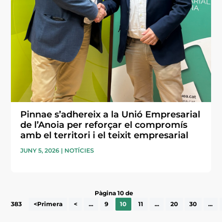
Pinnae s’adhereix a la Unió Empresarial
de l’Anoia per reforçar el compromís
amb el territori i el teixit empresarial
JUNY 5, 2026
|
NOTÍCIES
Pàgina 10 de
383
<Primera
<
...
9
10
11
...
20
30
...