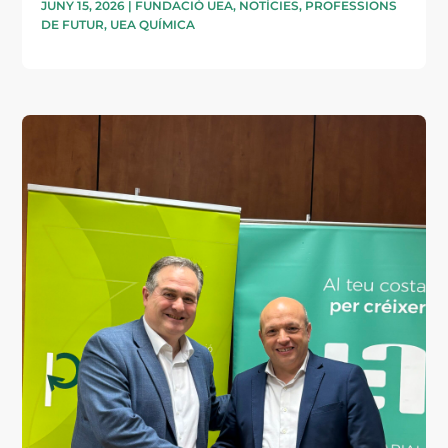
JUNY 15, 2026
|
FUNDACIÓ UEA
,
NOTÍCIES
,
PROFESSIONS
DE FUTUR
,
UEA QUÍMICA