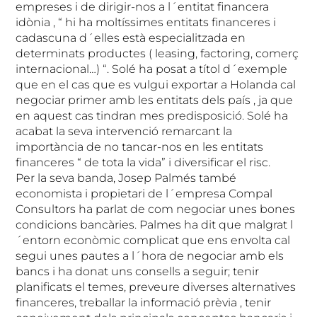
empreses i de dirigir-nos a l´entitat financera
idònia , “ hi ha moltíssimes entitats financeres i
cadascuna d´elles està especialitzada en
determinats productes ( leasing, factoring, comerç
internacional…) “. Solé ha posat a títol d´exemple
que en el cas que es vulgui exportar a Holanda cal
negociar primer amb les entitats dels país , ja que
en aquest cas tindran mes predisposició. Solé ha
acabat la seva intervenció remarcant la
importància de no tancar-nos en les entitats
financeres “ de tota la vida” i diversificar el risc.
Per la seva banda, Josep Palmés també
economista i propietari de l´empresa Compal
Consultors ha parlat de com negociar unes bones
condicions bancàries. Palmes ha dit que malgrat l
´entorn econòmic complicat que ens envolta cal
segui unes pautes a l´hora de negociar amb els
bancs i ha donat uns consells a seguir; tenir
planificats el temes, preveure diverses alternatives
financeres, treballar la informació prèvia , tenir