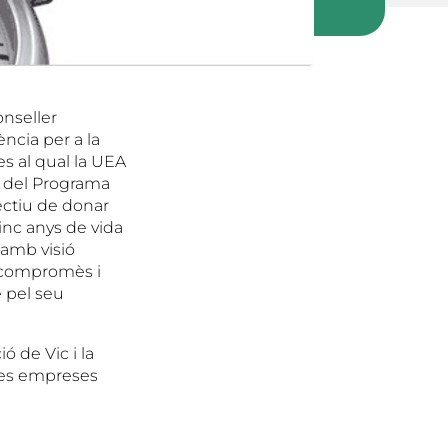
onseller
ncia per a la
es al qual la UEA
s del Programa
ectiu de donar
inc anys de vida
 amb visió
 compromès i
 pel seu
ó de Vic i la
 les empreses