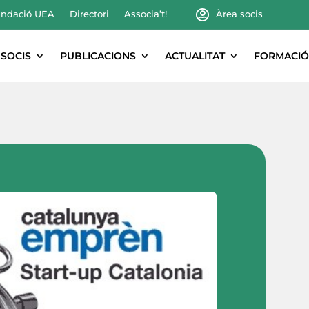
ndació UEA
Directori
Associa’t!
Àrea socis
SOCIS
PUBLICACIONS
ACTUALITAT
FORMACIÓ