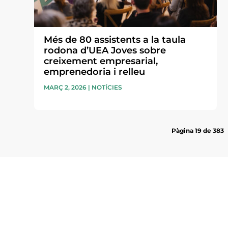
Més de 80 assistents a la taula
rodona d’UEA Joves sobre
creixement empresarial,
emprenedoria i relleu
MARÇ 2, 2026
|
NOTÍCIES
Pàgina 19 de 383
Subscriu-te a la UEA Magazi
electrònica periòdica amb i
l’actualitat empresarial de 