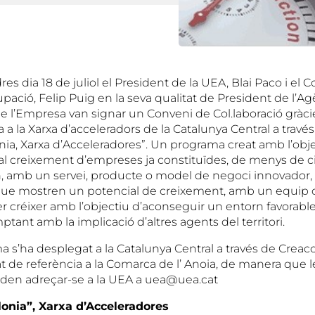
res dia 18 de juliol el President de la UEA, Blai Paco i el C
ació, Felip Puig en la seva qualitat de President de l’Agè
e l’Empresa van signar un Conveni de Col.laboració gràci
a la Xarxa d’acceleradors de la Catalunya Central a travé
onia, Xarxa d’Acceleradores”. Un programa creat amb l’obj
 al creixement d’empreses ja constituïdes, de menys de c
en, amb un servei, producte o model de negoci innovador,
i que mostren un potencial de creixement, amb un equip
 créixer amb l’objectiu d’aconseguir un entorn favorable
ant amb la implicació d’altres agents del territori.
s’ha desplegat a la Catalunya Central a través de Creacci
tat de referència a la Comarca de l’ Anoia, de manera que
den adreçar-se a la UEA a uea@uea.cat
lonia”, Xarxa d’Acceleradores