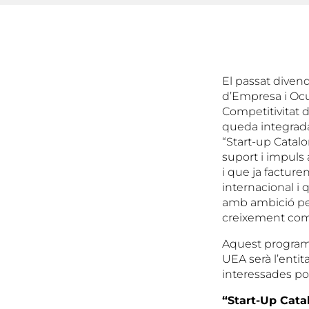
El passat divend
d’Empresa i Ocup
Competitivitat d
queda integrada 
“Start-up Catal
suport i impuls
i que ja factur
internacional 
amb ambició per
creixement compt
Aquest programa 
UEA serà l’enti
interessades po
“Start-Up Cata