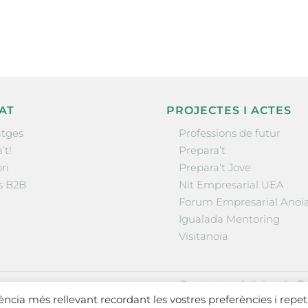
AT
PROJECTES I ACTES
tges
Professions de futur
’t!
Prepara’t
ri
Prepara’t Jove
s B2B
Nit Empresarial UEA
Forum Empresarial Anoi
Igualada Mentoring
Visitanoia
·
·
Contactar
Avís legal
Po
iència més rellevant recordant les vostres preferències i repet