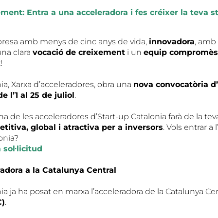
ent: Entra a una acceleradora i fes créixer la teva s
presa amb menys de cinc anys de vida,
innovadora
, amb
una clara
vocació de creixement
i un
equip compromès
!
ia, Xarxa d’acceleradores, obra una
nova convocatòria d’
 l’1 al 25 de juliol
.
a de les acceleradores d’Start-up Catalonia farà de la tev
tiva, global i atractiva per a inversors
. Vols entrar a
onia?
 sol·licitud
radora a la Catalunya Central
ia ja ha posat en marxa l’acceleradora de la Catalunya Cen
C)
.