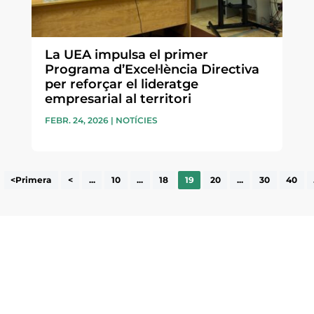
La UEA impulsa el primer
Programa d’Excel·lència Directiva
per reforçar el lideratge
empresarial al territori
FEBR. 24, 2026
|
NOTÍCIES
<Primera
<
...
10
...
18
19
20
...
30
40
ne, publicació
nformació sobre
la comarca.
He llegit 