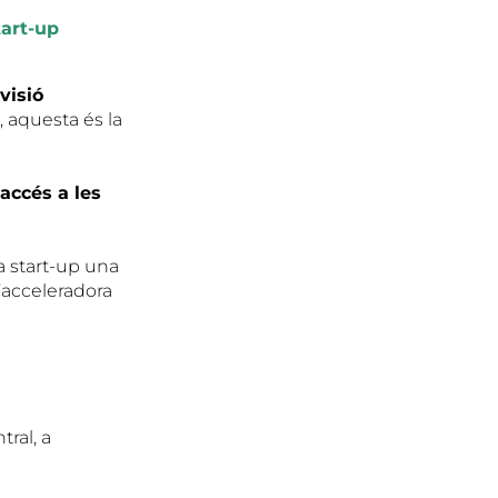
tart-up
visió
, aquesta és la
accés a les
a start-up una
 l’acceleradora
tral, a