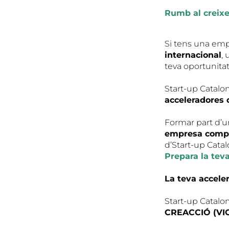
Rumb al creixem
Si tens una em
internacional
, 
teva oportunitat
Start-up Catalon
acceleradores de
Formar part d’un
empresa competi
d’Start-up Catal
Prepara la teva
La teva accele
Start-up Catalon
CREACCIÓ (VI