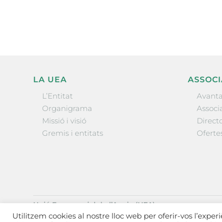
LA UEA
ASSOCI
L’Entitat
Avanta
Organigrama
Associa
Missió i visió
Directo
Gremis i entitats
Oferte
Unió Empresarial de l’Anoia (UEA)
Ctra. de Manresa, 131, 08700 – Igualada
(Barcelona)
Utilitzem cookies al nostre lloc web per oferir-vos l’exper