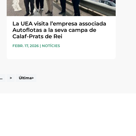
La UEA visita l’empresa associada
Autoflotas a la seva campa de
Calaf-Prats de Rei
FEBR. 17, 2026
|
NOTÍCIES
...
>
Última>
i accepto la poítica de privacitat