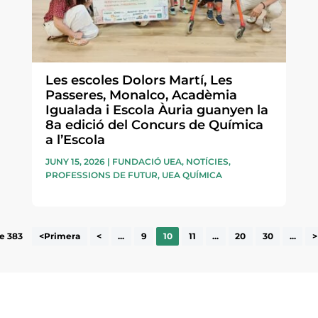
Les escoles Dolors Martí, Les
Passeres, Monalco, Acadèmia
Igualada i Escola Àuria guanyen la
8a edició del Concurs de Química
a l’Escola
JUNY 15, 2026
|
FUNDACIÓ UEA
,
NOTÍCIES
,
PROFESSIONS DE FUTUR
,
UEA QUÍMICA
e 383
<Primera
<
...
9
10
11
...
20
30
...
>