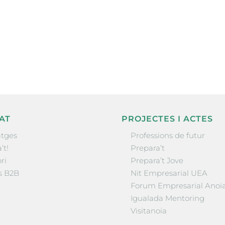
ne, publicació
nformació sobre
la comarca.
He llegit 
AT
PROJECTES I ACTES
tges
Professions de futur
’t!
Prepara’t
ri
Prepara’t Jove
s B2B
Nit Empresarial UEA
Forum Empresarial Anoi
Igualada Mentoring
Visitanoia