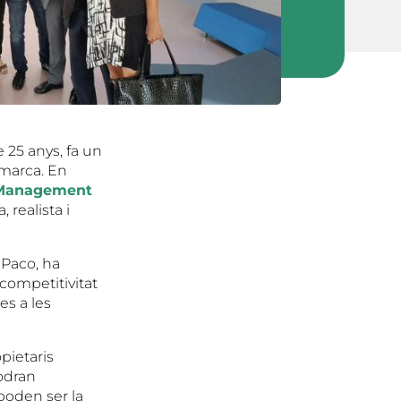
 25 anys, fa un
omarca. En
Management
 realista i
 Paco, ha
 competitivitat
es a les
opietaris
odran
poden ser la