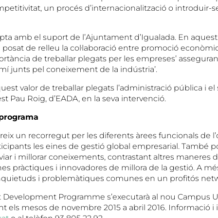
mpetitivitat, un procés d’internacionalització o introduir-
pta amb el suport de l’Ajuntament d’Igualada. En aquest s
 posat de relleu la col·laboració entre promoció econòmica
portància de treballar plegats per les empreses’ assegura
camí junts pel coneixement de la indústria’.
est valor de treballar plegats l’administració pública i el s
st Pau Roig, d’EADA, en la seva intervenció.
 programa
eix un recorregut per les diferents àrees funcionals de l’
articipants les eines de gestió global empresarial. També 
iar i millorar coneixements, contrastant altres maneres de 
nes pràctiques i innovadores de millora de la gestió. A m
inquietuds i problemàtiques comunes en un profitós net
Development Programme s’executarà al nou Campus Uni
nt els mesos de novembre 2015 a abril 2016. Informació i 