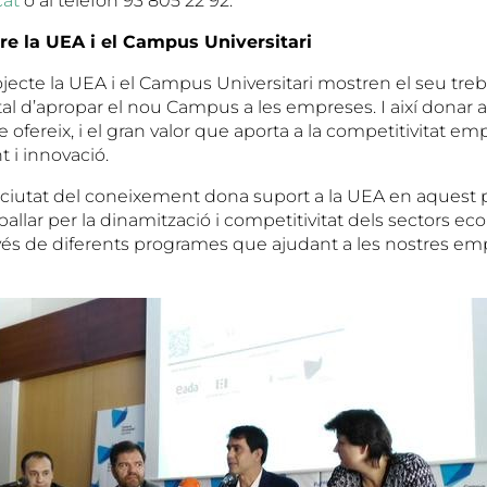
at
o al telèfon 93 805 22 92.
re la UEA i el Campus Universitari
ecte la UEA i el Campus Universitari mostren el seu treb
al d’apropar el nou Campus a les empreses. I així donar a
 ofereix, i el gran valor que aporta a la competitivitat emp
 i innovació.
ciutat del coneixement dona suport a la UEA en aquest 
eballar per la dinamització i competitivitat dels sectors ec
ravés de diferents programes que ajudant a les nostres em