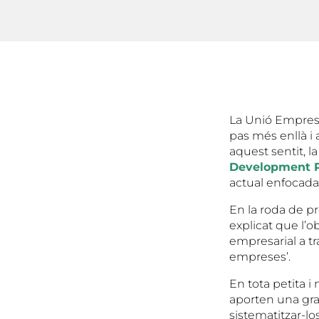
La Unió Empresa
pas més enllà i 
aquest sentit, 
Development 
actual enfocada 
En la roda de pr
explicat que l’o
empresarial a tr
empreses’.
En tota petita i 
aporten una gr
sistematitzar-l