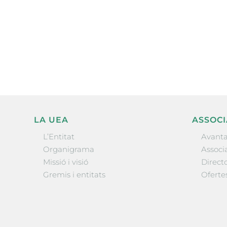
Subscriu-te a la UEA Magazi
electrònica periòdica amb i
l’actualitat empresarial de 
LA UEA
ASSOCI
L’Entitat
Avanta
Organigrama
Associa
Missió i visió
Directo
Gremis i entitats
Oferte