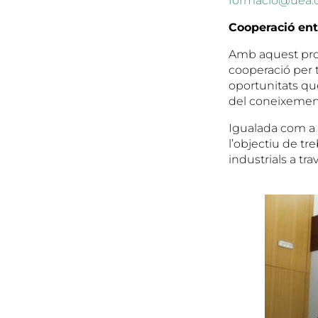
formació@uea.c
Cooperació ent
Amb aquest proj
cooperació per t
oportunitats que
del coneixement
Igualada com a 
l’objectiu de tr
industrials a t