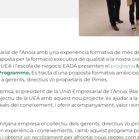
rial de l’Anoia amb una experiència formativa de més de
aposta per la formació executiva de qualitat a la nostra c
la UEA i l’escola de negocis EADA presenten el
programa
Programme
.
Es tracta d’una proposta formativa ambiciosa,
a gerents, directius i/o propietaris de Pimes.
emsa, el president de la Unió Empresarial de l’Anoia, Blai
bjectiu de la UEA amb aquest nou projecte ‘és ajudar a la
avés del coneixement, i oferir acompanyament, valor i ein
mitjana empresa el col·lectiu dels gerents, directius i/o pr
an experiència i coneixements, i amb aquest programa p
os i obtenir un recolzament per afrontar nous reptes com 