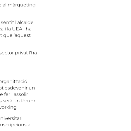
se al màrqueting
entit l’alcalde
 i la UEA i ha
nt que ‘aquest
ector privat l’ha
organització
pot esdevenir un
fer i assolir
és serà un fòrum
working
versitari
inscripcions a