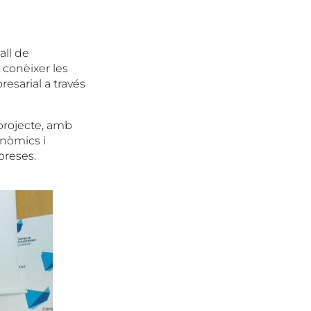
all de
 conèixer les
resarial a través
projecte, amb
onòmics i
preses.