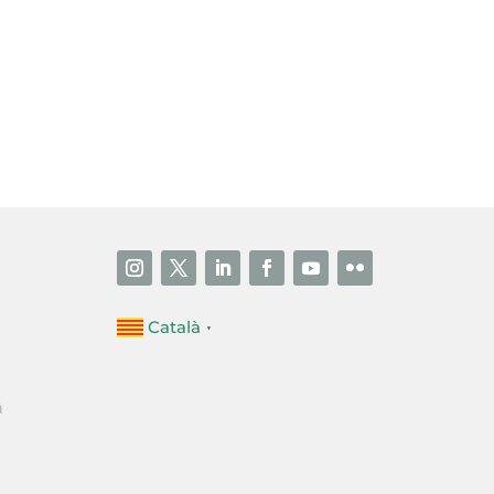
i accepto la poítica de privacitat
ENVIAR
Català
▼
a