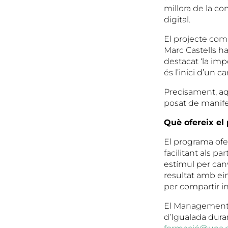
millora de la co
digital.
El projecte com
Marc Castells ha
destacat ‘la im
és l’inici d’un 
Precisament, aqu
posat de manife
Què ofereix el
El programa ofer
facilitant als p
estímul per canv
resultat amb ei
per compartir 
El Management 
d’Igualada dura