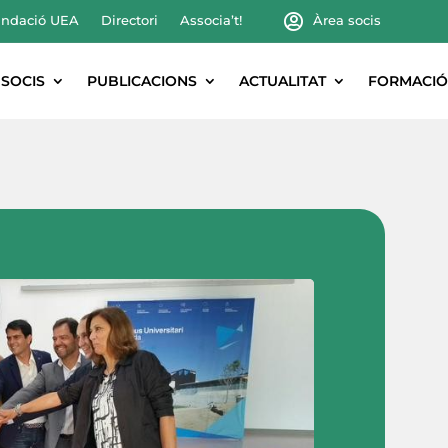
ndació UEA
Directori
Associa’t!
Àrea socis
SOCIS
PUBLICACIONS
ACTUALITAT
FORMACIÓ