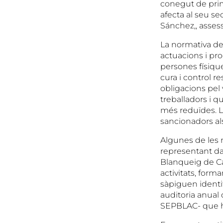
conegut de pri
afecta al seu s
Sánchez,, assess
La normativa de
actuacions i pro
persones físiqu
cura i control r
obligacions pe
treballadors i 
més reduïdes. L
sancionadors als
Algunes de les n
representant da
Blanqueig de Cap
activitats, for
sàpiguen identi
auditoria anual
SEPBLAC- que ha