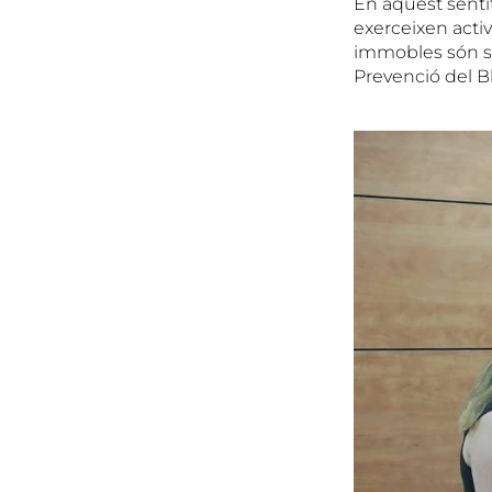
En aquest sentit
exerceixen acti
immobles són subj
Prevenció del B