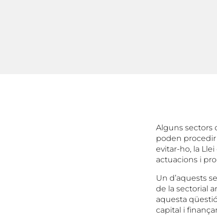
Alguns sectors 
poden procedir t
evitar-ho, la Ll
actuacions i pr
Un d’aquests sec
de la sectorial
aquesta qüestió
capital i finanç