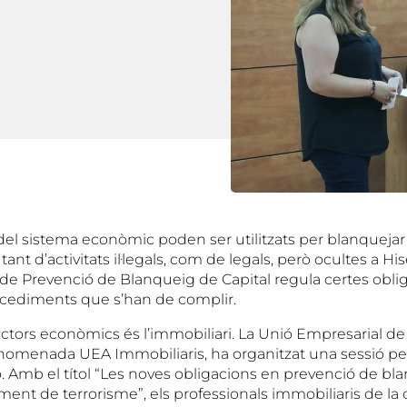
del sistema econòmic poden ser utilitzats per blanquejar 
ant d’activitats il·legals, com de legals, però ocultes a Hi
ei de Prevenció de Blanqueig de Capital regula certes obli
ocediments que s’han de complir.
tors econòmics és l’immobiliari. La Unió Empresarial de l
 anomenada UEA Immobiliaris, ha organitzat una sessió pe
. Amb el títol “Les noves obligacions en prevenció de bl
ament de terrorisme”, els professionals immobiliaris de l