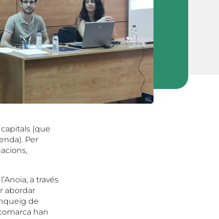
capitals (que
senda). Per
gacions,
’Anoia, a través
r abordar
anqueig de
a comarca han