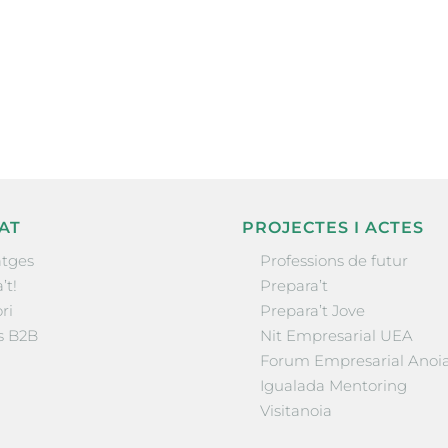
ne, publicació
nformació sobre
la comarca.
He llegit 
AT
PROJECTES I ACTES
tges
Professions de futur
’t!
Prepara’t
ri
Prepara’t Jove
s B2B
Nit Empresarial UEA
Forum Empresarial Anoi
Igualada Mentoring
Visitanoia