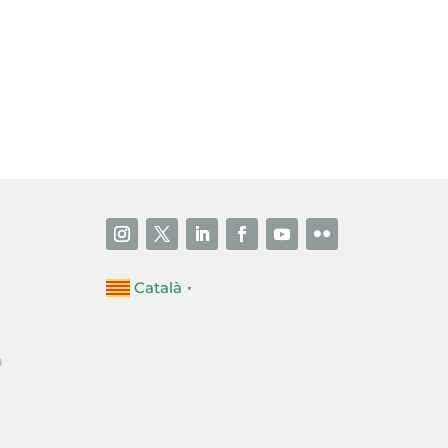
i accepto la poítica de privacitat
ENVIAR
Català
▼
a