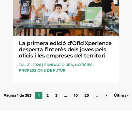
La primera edició d’OficiXperience
desperta l’interès dels joves pels
oficis i les empreses del territori
JUL. 21, 2026
|
FUNDACIÓ UEA
,
NOTÍCIES
,
PROFESSIONS DE FUTUR
Pàgina 1 de 383
1
2
3
...
10
20
...
>
Última>