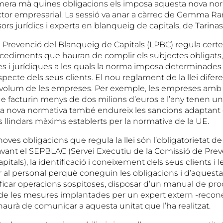
mera mà quines obligacions els imposa aquesta nova nor
ector empresarial. La sessió va anar a càrrec de Gemma 
ors jurídics i experta en blanqueig de capitals, de Tarina
 Prevenció del Blanqueig de Capitals (LPBC) regula certe
cediments que hauran de complir els subjectes obligats, é
es i jurídiques a les quals la norma imposa determinades
especte dels seus clients. El nou reglament de la llei difere
l volum de les empreses. Per exemple, les empreses amb
que facturin menys de dos milions d’euros a l’any tenen u
a nova normativa també endureix les sancions adaptant e
 llindars màxims establerts per la normativa de la UE.
oves obligacions que regula la llei són l’obligatorietat 
vant el SEPBLAC (Servei Executiu de la Comissió de Prev
itals), la identificació i coneixement dels seus clients i l
mar al personal perquè coneguin les obligacions i d’aques
ficar operacions sospitoses, disposar d’un manual de pr
 de les mesures implantades per un expert extern -recon
urà de comunicar a aquesta unitat que l’ha realitzat.