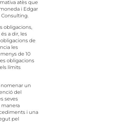
mativa atès que
Ramoneda i Edgar
s Consulting.
s obligacions,
s a dir, les
 obligacions de
ncia les
 menys de 10
nes obligacions
ls límits
de nomenar un
enció del
es seves
ta manera
ocediments i una
egut pel