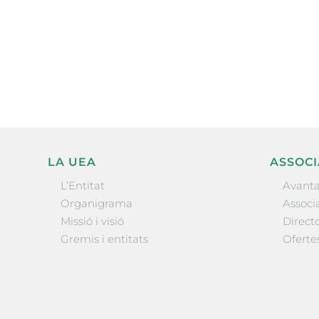
Subscriu-te a la UEA Magazi
electrònica periòdica amb i
l’actualitat empresarial de 
LA UEA
ASSOCI
L’Entitat
Avanta
Organigrama
Associa
Missió i visió
Directo
Gremis i entitats
Oferte