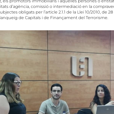
, els promotors immobiliaris i aquelles persones o entita
vitats d’agència, comissió o intermediació en la comprav
ectes obligats per l’article 2.1.1 de la Llei 10/2010, de 28 
lanqueig de Capitals i de Finançament del Terrorisme.