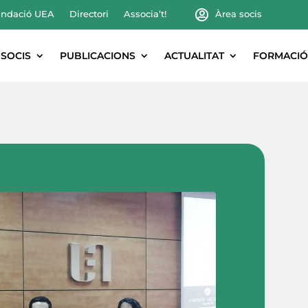
ndació UEA
Directori
Associa’t!
Àrea socis
SOCIS
PUBLICACIONS
ACTUALITAT
FORMACIÓ