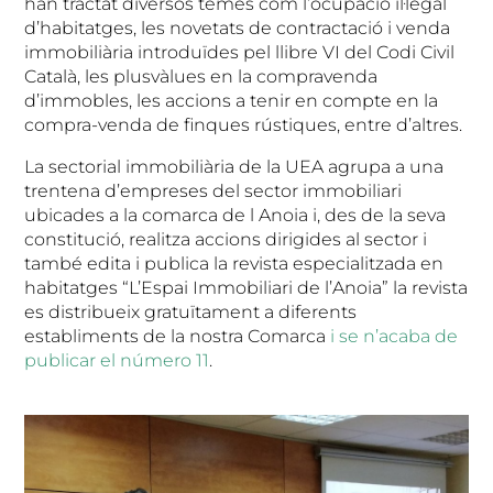
han tractat diversos temes com l’ocupació il·legal
d’habitatges, les novetats de contractació i venda
immobiliària introduïdes pel llibre VI del Codi Civil
Català, les plusvàlues en la compravenda
d’immobles, les accions a tenir en compte en la
compra-venda de finques rústiques, entre d’altres.
La sectorial immobiliària de la UEA agrupa a una
trentena d’empreses del sector immobiliari
ubicades a la comarca de l Anoia i, des de la seva
constitució, realitza accions dirigides al sector i
també edita i publica la revista especialitzada en
habitatges “L’Espai Immobiliari de l’Anoia” la revista
es distribueix gratuïtament a diferents
establiments de la nostra Comarca
i se n’acaba de
publicar el número 11
.