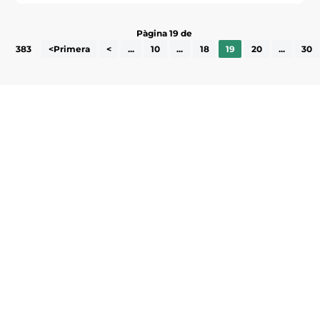
Pàgina 19 de
383
<Primera
<
...
10
...
18
19
20
...
30
Subscriu-te a la UEA Magazine, publicació
electrònica periòdica amb informació sobre
l’actualitat empresarial de la comarca.
He llegit i accepto la poítica de privacitat
ENVIAR