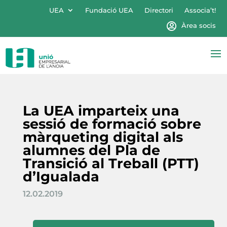
UEA
Fundació UEA
Directori
Associa’t!
Àrea socis
La UEA imparteix una
sessió de formació sobre
màrqueting digital als
alumnes del Pla de
Transició al Treball (PTT)
d’Igualada
12.02.2019