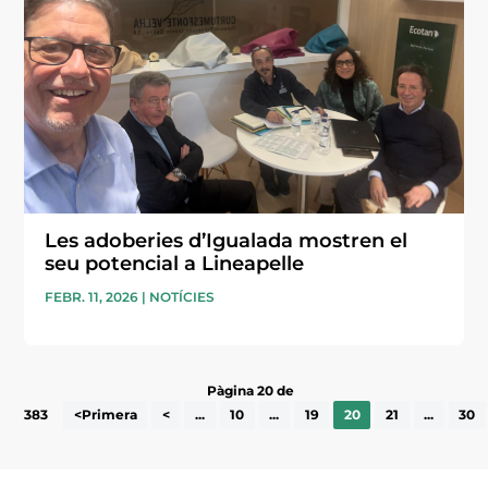
Les adoberies d’Igualada mostren el
seu potencial a Lineapelle
FEBR. 11, 2026
|
NOTÍCIES
Pàgina 20 de
383
<Primera
<
...
10
...
19
20
21
...
30