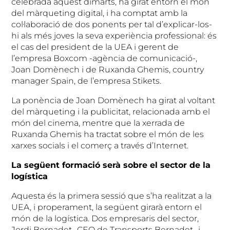
celebrada aquest dimarts, ha girat entorn el món
del màrqueting digital, i ha comptat amb la
col·laboració de dos ponents per tal d’explicar-los-
hi als més joves la seva experiència professional: és
el cas del president de la UEA i gerent de
l’empresa Boxcom -agència de comunicació-,
Joan Domènech i de Ruxanda Ghemis, country
manager Spain, de l’empresa Stikets.
La ponència de Joan Domènech ha girat al voltant
del màrqueting i la publicitat, relacionada amb el
món del cinema, mentre que la xerrada de
Ruxanda Ghemis ha tractat sobre el món de les
xarxes socials i el comerç a través d’Internet.
La següent formació serà sobre el sector de la
logística
Aquesta és la primera sessió que s’ha realitzat a la
UEA, i properament, la següent girarà entorn el
món de la logística. Dos empresaris del sector,
Jordi Bernadet -CEO de Transports Bernadet- i